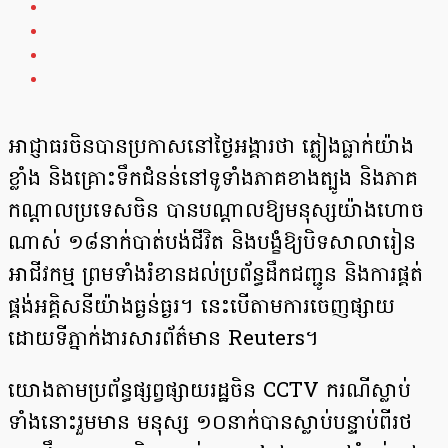
អាជ្ញាធរចិនបានប្រកាសនៅថ្ងៃអង្គារថា ភ្លៀងធ្លាក់យ៉ាង
ខ្លាំង និងគ្រោះទឹកជំនន់នៅទូទាំងភាគខាងត្បូង និងភាគ
កណ្តាលប្រទេសចិន បានបណ្តាលឱ្យមនុស្សយ៉ាងហោច
ណាស់ ១៨នាក់បាត់បង់ជីវិត និងបង្ខំឱ្យបិទសាលារៀន
អាជីវកម្ម ព្រមទាំងរំខានដល់ប្រព័ន្ធដឹកជញ្ជូន និងការផ្គត់
ផ្គង់អគ្គិសនីយ៉ាងធ្ងន់ធ្ងរ។ នេះបើតាមការចេញផ្សាយ
ដោយទីភ្នាក់ងារសារព័ត៌មាន Reuters។
យោងតាមប្រព័ន្ធផ្សព្វផ្សាយរដ្ឋចិន CCTV ករណីស្លាប់
ទាំងនោះរួមមាន មនុស្ស ១០នាក់បានស្លាប់បន្ទាប់ពីរថ