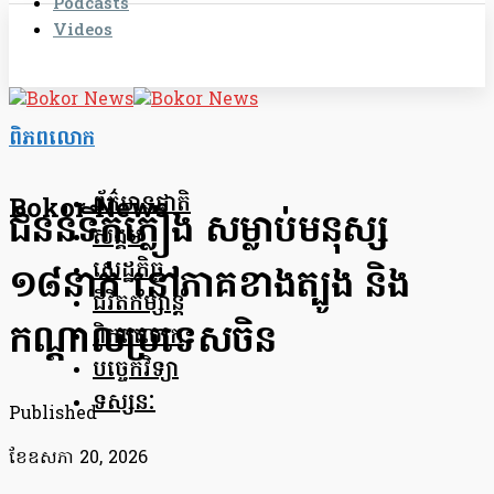
Podcasts
Videos
ពិភពលោក
ព័ត៌មានជាតិ
Bokor News
ជំនន់ទឹកភ្លៀង សម្លាប់មនុស្ស
សង្គម
សេដ្ឋកិច្ច
១៨នាក់ នៅភាគខាងត្បូង និង
ជីវិតកម្សាន្ត
កណ្តាលប្រទេសចិន
ពិភពលោក
បច្ចេកវិទ្យា
ទស្សនៈ
Published
ខែ​ឧសភា 20, 2026