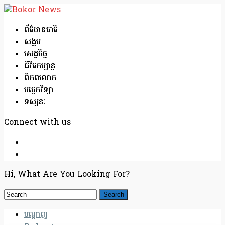
ព័ត៌មានជាតិ
សង្គម
សេដ្ឋកិច្ច
ជីវិតកម្សាន្ត
ពិភពលោក
បច្ចេកវិទ្យា
ទស្សនៈ
Connect with us
Hi, What Are You Looking For?
បណ្តាញ