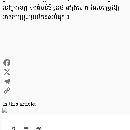
នៅក្នុងខេត្ត និងតំបន់ចំនួន៨ ផ្សេងទៀត ដែលតម្រូវឱ្យ
មានការប្រុងប្រយ័ត្នខ្ពស់បំផុត៕
Facebook
X
Telegram
Copy
In this article:
Link