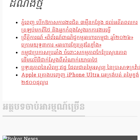
ដំណឹងថ្មី
ភ្នំពេញ បើកឱកាសការងារជិត ៣ម៉ឺនកន្លែង ដល់អតីតពលករ
ត្រឡប់មកពីថៃ និងអ្នកកំពុងស្វែងរកការងារធ្វើ
ព្រឹត្តិការណ៍ «ពិព័រណ៍ពាណិជ្ជកម្មអាហារកម្ពុជា ឆ្នាំ២០២៦»
ក្រោមយុទ្ធនាការ «អាហារខ្មែរត្រូវតែខ្លាំង»
កម្ពុជាប្រកាសប្រឆាំង ចំពោះសកម្មភាពកែប្រែស្ថានភាព
ដើមលើដីជាក់ស្តែងពីសំណាក់យោធាថៃ
ឫទ្ធានុភាពនៃសិល្បៈឥដ្ឋ ដែលជាតម្លៃអស្ចារ្យ នៃប្រាសាទក្រវ៉ាន
Apple គ្រោងបញ្ចេញ iPhone Ultra អេក្រង់បត់ តម្លៃខ្ទង់
២៥០០ដុល្លារ
អត្ថបទចាប់អារម្មណ៍ច្រើន