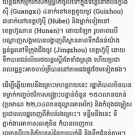
យន្តដឹកកម្មករកសិកម្មធ្លាក់ចូលទៅក្នុងទន្លេនៅតំបន់ក្វាង
ស៊ី (Guangxi) ៤នាក់នៅខេត្តគួយចូវ (Guizhou)
៣នាក់នៅខេត្តហ៊ូប៉ី (Hubei) និងម្នាក់ទៀតនៅ
ខេត្តហ៊ូណាន (Hunan)។ ដោយឡែក រូបភាពលើ
បណ្តាញសង្គមបានបង្ហាញពីស្ថានភាពទឹកជំនន់យ៉ាង
ធ្ងន់ធ្ងរនៅទីក្រុងជីងចូវ (Jingzhou) ខេត្តហ៊ូប៉ី ដោយ
ទឹកបានជន់លិចរថយន្តស្ទើរតែទាំងស្រុង ហើយប្រជា
ពលរដ្ឋខ្លះអាចចាប់ត្រីបាននៅតាមដងផ្លូវថែមទៀតផង។
ដើម្បីឆ្លើយតបនឹងគ្រោះមហន្តរាយនេះ រដ្ឋាភិបាលចិនបាន
ទម្លាក់កញ្ចប់ថវិកាសង្គ្រោះបន្ទាន់ចំនួន ១៥០លានយាន់
(ប្រមាណ ២២,០៤លានដុល្លារអាមេរិក) និងកំពុងជម្លៀស
ប្រជាពលរដ្ឋចេញពីតំបន់រងគ្រោះ។ ទន្ទឹមនឹងនេះ ទី
ភ្នាក់ងារអាកាសធាតុចិន ក៏បានចេញការ
ព្រមានពីហានិភ័យខ្ពស់នៃការបាក់ដី និងទឹកជំនន់ភ្លាមៗ