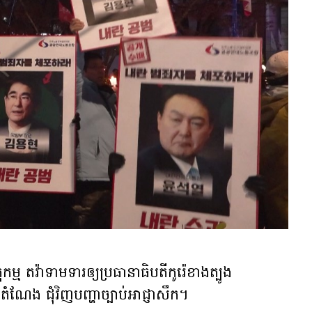
ម្ម តវ៉ាទាមទារឲ្យប្រធានាធិបតីកូរ៉េខាងត្បូង
ង ជុំវិញបញ្ហាច្បាប់អាជ្ញាសឹក។