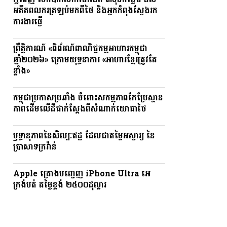
ភ្នំពេញ បើកឱកាសការងារជិត ៣ម៉ឺនកន្លែង ដល់
អតីតពលករត្រឡប់មកពីថៃ និងអ្នកកំពុងស្វែងរក
ការងារធ្វើ
ព្រឹត្តិការណ៍ «ពិព័រណ៍ពាណិជ្ជកម្មអាហារកម្ពុជា
ឆ្នាំ២០២៦» ក្រោមយុទ្ធនាការ «អាហារខ្មែរត្រូវតែ
ខ្លាំង»
កម្ពុជាប្រកាសប្រឆាំង ចំពោះសកម្មភាពកែប្រែស្ថាន
ភាពដើមលើដីជាក់ស្តែងពីសំណាក់យោធាថៃ
ឫទ្ធានុភាពនៃសិល្បៈឥដ្ឋ ដែលជាតម្លៃអស្ចារ្យ នៃ
ប្រាសាទក្រវ៉ាន់
Apple គ្រោងបញ្ចេញ iPhone Ultra អេ
ក្រង់បត់ តម្លៃខ្ទង់ ២៥០០ដុល្លារ