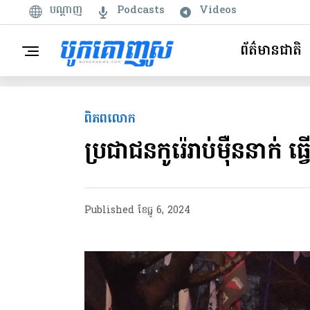
បណ្តាញ
Podcasts
Videos
ព័ត៌មានជាតិ
ពិភពលោក
ប្រជាជនកូរ៉េរាប់ម៉ឺននាក់ 
Published
ខែ​ធ្នូ 6, 2024