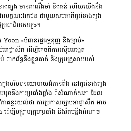
៉េខាងត្បូង មានភាពរឹងមាំ និងធន់ ហើយយើងនឹង
ាលក្ខណៈឯកជន ជាមួយសមភាគីកូរ៉េខាងត្បូង
្ធិប្រជាធិបតេយ្យ»។
Yoon «បំពានរដ្ឋធម្មនុញ្ញ និងច្បាប់»
ាជ្ញាសឹក ដើម្បីគេចពីការស៊ើបអង្កេត
ពាក់ព័ន្ធនឹងខ្លួនគាត់ និងក្រុមគ្រួសាររបស់
ើងក្នុងបរិបទនយោបាយដ៏តានតឹង នៅកូរ៉េខាងត្បូង
មុខនឹងការប្រឆាំងខ្លាំង ពីសំណាក់សភា ដែល
ិភាគខ្លះយល់ថា ការប្រកាសច្បាប់អាជ្ញាសឹក អាច
្បីបង្ក្រាបក្រុមប្រឆាំង និងរឹតបន្តឹងអំណាច