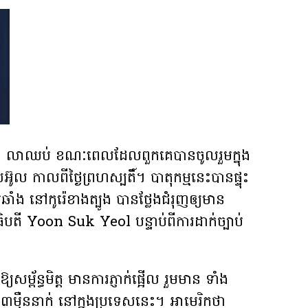
ូបនេះ លាឈប់ ខណៈពេលដែលពួកគេបានចូលរួមក្នុង
៊ូល កាលពីថ្ងៃព្រហស្បតិ៍។ បាតុកម្មនេះបានផ្ទុះ
ង នៅកូរ៉េខាងត្បូង បានថ្លែងជំរុញឲ្យមាន
បតី Yoon Suk Yeol បន្ទាប់ពីការដាក់ច្បាប់
ព័ន្ធមិត្ត មានការភ្ញាក់ផ្អើល រួមមាន ទាំង
៉ឺននាក់ នៅក្នុងប្រទេសនេះ។ អាមេរិកថា