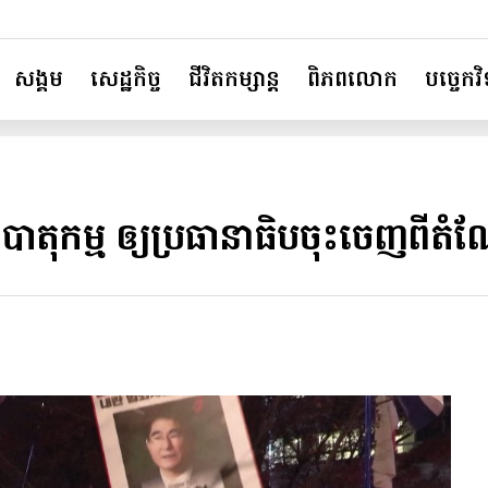
សង្គម
សេដ្ឋកិច្ច
ជីវិតកម្សាន្ត
ពិភពលោក
បច្ចេកវិទ
ធ្វើបាតុកម្ម ឲ្យប្រធានាធិបចុះចេញពីត