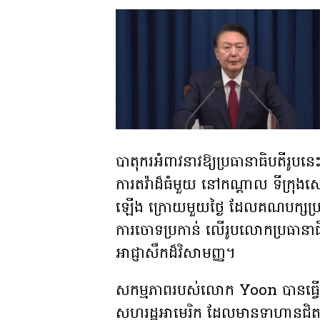
បាតុករអំពាវនាវឱ្យប្រធានាធិបតីរ
ការតវ៉ាដ៏ធំមួយ នៅកណ្តាល ទីក្រុងសេអ
ឡើង ក្រោយមួយថ្ងៃ ដែលគណបក្សប្រឆាំ
ការចោទប្រកាន់ លើរូបលោកប្រធានាធិ
អាជ្ញាសឹកដ៏វិសាមញ្ញ។
សកម្មភាពរបស់លោក Yoon បានធ្វើឱ្យសម្
សហរដ្ឋអាមេរិក ដែលមានទាហានជិត៣ម