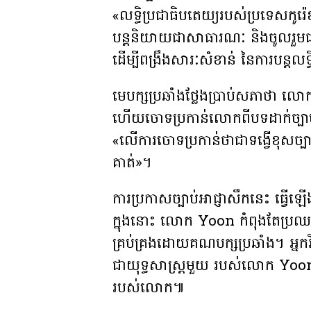
«លទ្ធិប្រជាធិបតេយ្យរបស់ប្រទេសកូរ
បន្តនិយាយជាសាធារណៈ និងចូលរួមជ
ដើម្បីពង្រឹងសារៈសំខាន់ នៃការបន្តលទ
មេបក្សប្រឆាំងថ្លែងប្រាប់សភាថា លោក 
ហើយចោទប្រកាន់លោកពីបទដាក់ច្បាប់អ
«លើការចោទប្រកាន់ថាជាទង្វើខុសច្បាប់ 
គាត់»។
ការប្រកាសច្បាប់អាជ្ញាសឹកនេះ ធ្វើឡ
ក្នុងនោះ លោក Yoon កំពុងតែប្រឈម
គ្រប់គ្រងដោយគណបក្សប្រឆាំង។ អ្នកវ
ជាយុទ្ធសាស្រ្តមួយ របស់លោក Yoon ដើម
របស់លោក៕