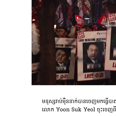
មនុស្សរាប់ម៉ឺននាក់បានចេញមកធ្វើបាតុក
លោក Yoon Suk Yeol ចុះចេញពីតំណែ