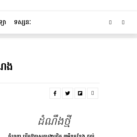
្យា
ទស្សនៈ
ំណែង
ដំណឹងថ្មី