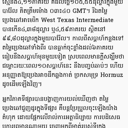
ស្មើនឹង៤,១១ភាគរយ គឺដល់ថ្លៃ១០៥,៥៥ដុល្លារក្នុងមួយ
បារ៉ែល គិតត្រឹមម៉ោង ០៣៖៤០ GMT។ រីឯតម្លៃ
ប្រេងឆៅអាមេរិក West Texas Intermediate
បានកើន៤,៣៨ដុល្លារ ឬ៤,៥៩ភាគរយ ស្ថិតនៅ
៩៩,៨០ដុល្លារក្នុងមួយបារ៉ែល។ កាលពីសប្តាហ៍កន្លងទៅ
តម្លៃប្រេងឆៅទាំងពីរ បានធ្លាក់ចុះខ្លាំងដល់៦ភាគរយ
ធៀបនឹងសប្តាហ៍មុន​មួយទៀត ស្របពេលមានក្តីសង្ឃឹមថា
ជម្លោះរយៈពេល១០សប្តាហ៍នេះ នឹងបញ្ចប់ឆាប់ៗ ហើយ
អនុញ្ញាតឱ្យប្រេងអាចដឹកឆ្លង​កាត់ ច្រកសមុទ្រ Hormuz
ដូចដើមឡើងវិញ។
អ្នកវិភាគទីផ្សារបានបង្ហាញការយល់ឃើញថា តម្លៃ
ប្រេងឆៅជួញដូរក្នុងទីផ្សារ គឺបន្តប្រែប្រួលចុះឡើងយ៉ាង
គំហុក ដោយផ្អែកលើរាល់​ការអត្ថាធិប្បាយ ការបដិសេធ
ឬការព្រមានណាមួយ ចេញមកពីមាត់របស់ទីក្រុង