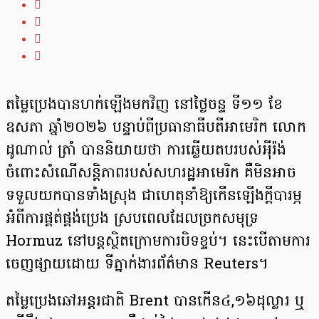
តម្លៃប្រេងបានហក់ឡើងមកវិញ នៅថ្ងៃចន្ទ ទី១១ ខែ
ឧសភា ឆ្នាំ២០២៦ បន្ទាប់ពីប្រធានាធីបតីអាមេរិក លោក
ដូណាល់ ត្រាំ បាននិយាយថា ការឆ្លើយតបរបស់អ៉ីរ៉ង់
ចំពោះសំណើសន្តិភាពរបស់សហរដ្ឋអាមេរិក គឺមិនអាច
ទទួលយកបានទាំងស្រុង ជាហេតុ​នាំឱ្យកើនឡើងក្តីបារម្ភ
អំពីការផ្គត់ផ្គង់ប្រេង ស្របពេលដែលច្រកសមុទ្រ
Hormuz នៅបន្តស្ថិតក្រោមការបិទខ្ទប់។ នេះបើតាមការ
ចេញផ្សាយដោយ ទីភ្នាក់ងារព័ត៌មាន Reuters។
តម្លៃប្រេងឆៅអន្តរជាតិ ​Brent បានកើន៤,១៦ដុល្លារ ឬ