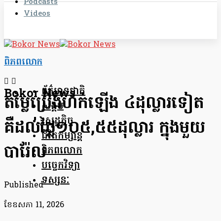
Podcasts
Videos
ពិភពលោក
ព័ត៌មានជាតិ
Bokor News
តម្លៃប្រេងហក់ឡើង ៤ដុល្លារទៀត
សង្គម
សេដ្ឋកិច្ច
គឺដល់ថ្លៃ១០៥,៥៥ដុល្លារ ក្នុងមួយ
ជីវិតកម្សាន្ត
បារ៉ែល
ពិភពលោក
បច្ចេកវិទ្យា
ទស្សនៈ
Published
ខែ​ឧសភា 11, 2026