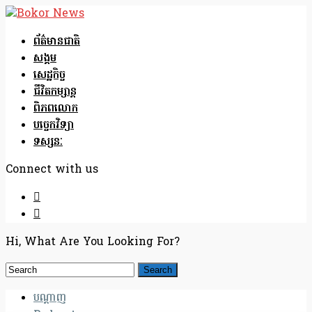
ព័ត៌មានជាតិ
សង្គម
សេដ្ឋកិច្ច
ជីវិតកម្សាន្ត
ពិភពលោក
បច្ចេកវិទ្យា
ទស្សនៈ
Connect with us
Hi, What Are You Looking For?
បណ្តាញ