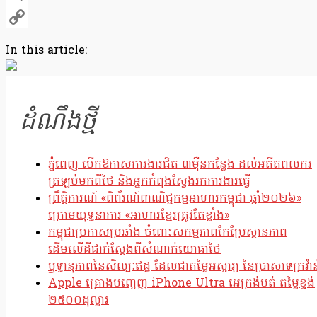
Telegram
Copy
In this article:
Link
ដំណឹងថ្មី
ភ្នំពេញ បើកឱកាសការងារជិត ៣ម៉ឺនកន្លែង ដល់អតីតពលករ
ត្រឡប់មកពីថៃ និងអ្នកកំពុងស្វែងរកការងារធ្វើ
ព្រឹត្តិការណ៍ «ពិព័រណ៍ពាណិជ្ជកម្មអាហារកម្ពុជា ឆ្នាំ២០២៦»
ក្រោមយុទ្ធនាការ «អាហារខ្មែរត្រូវតែខ្លាំង»
កម្ពុជាប្រកាសប្រឆាំង ចំពោះសកម្មភាពកែប្រែស្ថានភាព
ដើមលើដីជាក់ស្តែងពីសំណាក់យោធាថៃ
ឫទ្ធានុភាពនៃសិល្បៈឥដ្ឋ ដែលជាតម្លៃអស្ចារ្យ នៃប្រាសាទក្រវ៉ាន
Apple គ្រោងបញ្ចេញ iPhone Ultra អេក្រង់បត់ តម្លៃខ្ទង់
២៥០០ដុល្លារ