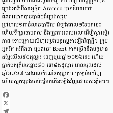
គួរបញ្ជាក់ថា កាលពីថ្ងៃអាទិត្យ នាយកប្រតិបត្តិក្រុមហ៊ុន
ប្រេងអារ៉ាប៊ីសាអូឌីត Aramco បាននិយាយថា
ពិភពលោកបានបាត់បង់​ប្រេងសរុប
ប្រហែល១ពាន់លានបារ៉ែល អំឡុងពេល២ខែមកនេះ
ហើយទីផ្សារថាមពល នឹងត្រូវការពេលវេលាដើម្បីស្តារស្ថិរ
ភាព ទោះក្រោយលំហូរប្រេងបន្តធម្មតាឡើងវិញក្តី។ ក្រុម
អ្នកវិភាគរំពឹងថា ប្រេងឆៅ Brent ភាគច្រើននឹងបន្តមាន
តម្លៃលើស៩០ដុល្លារ ពេញមួយឆ្នាំ២០២៦នេះ ហើយ
ធ្លាក់មកត្រឹមចន្លោះ៨០ ទៅ៨៥ដុល្លារ ពេលចូលដល់
ឆ្នាំ២០២៧ នៅពេលកំណើនតម្រូវការ ត្រឡប់មកវិញ
ហើយស្តុកប្រេងចាប់ផ្តើមកកើនឡើងវិញដោយសន្សឹមៗ៕
Facebook
X