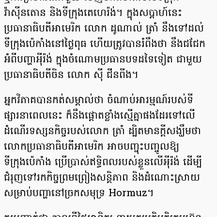
វ៉ាស៉ីនតោន និងទីក្រុងតេហេរ៉ង់។ ក្នុងសប្តាហ៍នេះ
ប្រធានាធិបតីអាមេរិក លោក ដូណាល់ ត្រាំ នឹងទៅដល់
ទីក្រុងប៉េកាំងនៅថ្ងៃពុធ ហើយត្រូវបានរំពឹងថា នឹងជជែក
អំពីបញ្ហាអ៉ីរ៉ង់ ក្នុងចំណោមប្រធានបទដទៃទៀត ជាមួយ
ប្រធានាធិបតីចិន លោក ស៉ី ជីនពីង។
អ្នកវិភាគបានកត់សម្គាល់ថា ចំណាប់អារម្មណ៍របស់​ទី
ផ្សារនាពេលនេះ ក៏នឹងផ្តោតខ្លាំងស្មើគ្នាផងដែរទៅលើ
ដំណើរទស្សនកិច្ចរបស់លោក ត្រាំ ដ្បិតមានក្តីសង្ឃឹមថា
លោកប្រធានាធិបតីអាមេរិក អាចបញ្ចុះបញ្ចូលឱ្យ
ទីក្រុងប៉េកាំង ប្រើប្រាស់ឥទ្ធិពលរបស់ខ្លួនលើអ៉ីរ៉ង់ ដើម្បី
ជំរុញទៅរកកិច្ចព្រមព្រៀងសន្តិភាព និងដំណោះស្រាយ
សម្រាប់បញ្ហានៅច្រកសមុទ្រ Hormuz។