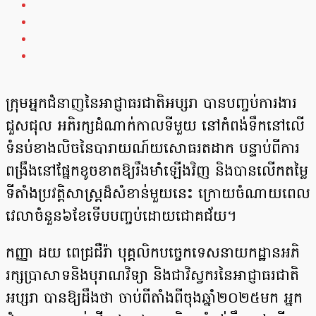
ក្រុមអ្នកជំនាញនៃអាជ្ញាធរជាតិអប្សរា បានបញ្ចប់ការងារ
ជួសជុល អភិរក្សដំណាក់កាលទីមួយ នៅកំពង់ទឹកនៅលើ
ទំនប់ខាងលិចនៃបារាយណ៍យសោធរតដាក បន្ទាប់ពីការ
ពង្រឹងនៅផ្នែកខូចខាតឱ្យរឹងមាំឡើងវិញ និងបានលើកតម្លៃ
ទីតាំងប្រវត្តិសាស្ត្រដ៏សំខាន់មួយនេះ ក្រោយចំណាយពេល
វេលាចំនួន៦ខែទើបបញ្ចប់ដោយជោគជ័យ។
កញ្ញា ដយ ពេជ្រជឺរ៉ា បុគ្គលិកបច្ចេកទេសនាយកដ្ឋានអភិ
រក្សប្រាសាទនិងបុរាណវិទ្យា និងជាវិស្វករនៃអាជ្ញាធរជាតិ
អប្សរា បានឱ្យដឹងថា ចាប់ពីតាំងពីចុងឆ្នាំ២០២៥មក អ្នក