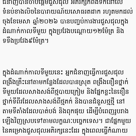
ជំនាញបានចាប់ផ្តើមជួសជុល អភិរក្សកំពង់ទឹកនៅលើ
ទំនប់ខាងលិចនៃបារាយណ៍យសោធរតដាក រហូតមកដល់
ចុងខែមេសា ឆ្នាំ២០២៦ បានបញ្ចប់ការងារជួសជុលក្នុង
ដំណាក់កាលទីមួយ ក្នុងប្រវែងបណ្តោយ១២ម៉ែត្រ និង
ទទឹងប្រវែង៩ម៉ែត្រ។
ក្នុងដំណាក់កាលទីមួយនេះ អ្នកជំនាញធ្វើការជួសជុល
ពង្រឹងគ្រឹះនៅតាមកន្លែងដែលបានស្រុត ពង្រឹងខឿនថ្នាក់
ទីមួយដែលសាងសង់ពីថ្មបាយក្រៀម និងផ្នែកខ្លះនៃខឿន
ថ្នាក់ទីពីរដែលសាងសង់ពីថ្មភក់ និងបានជំនួសថ្មថ្មី នៅ
តាមទីតាំងដែលបាត់បង់ និងពុកផុយ ដើម្បីបំពេញរូបរាង
ឡើងវិញស្របទៅតាមលក្ខណៈបច្ចេកទេស។ ជាផ្នែកមួយ
នៃគម្រោងជួសជុលអភិរក្សនេះដែរ ក្នុងពេលធ្វើកំណាយ