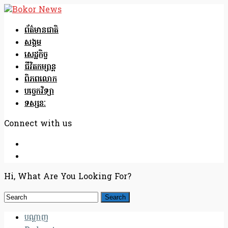
ព័ត៌មានជាតិ
សង្គម
សេដ្ឋកិច្ច
ជីវិតកម្សាន្ត
ពិភពលោក
បច្ចេកវិទ្យា
ទស្សនៈ
Connect with us
Hi, What Are You Looking For?
បណ្តាញ