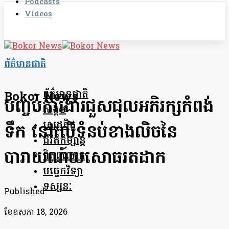
Podcasts
Videos
ព័ត៌មានជាតិ
ព័ត៌មានជាតិ
Bokor News
បញ្ចប់ការងារជួសជុលអភិរក្សកំពង់
សង្គម
សេដ្ឋកិច្ច
ទឹក នៅលើទំនប់ខាងលិចនៃ
ជីវិតកម្សាន្ត
បារាយណ៍យសោធរតដាក
ពិភពលោក
បច្ចេកវិទ្យា
ទស្សនៈ
Published
ខែ​ឧសភា 18, 2026