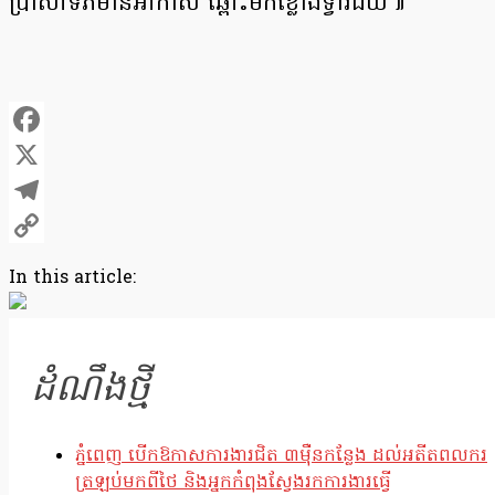
ប្រាសាទភិមានអាកាស ឆ្ពោះមកខ្លោងទ្វារជ័យ៕
Facebook
X
Telegram
Copy
In this article:
Link
ដំណឹងថ្មី
ភ្នំពេញ បើកឱកាសការងារជិត ៣ម៉ឺនកន្លែង ដល់អតីតពលករ
ត្រឡប់មកពីថៃ និងអ្នកកំពុងស្វែងរកការងារធ្វើ