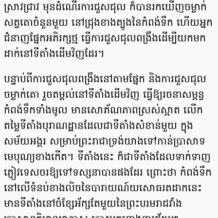
ស្រាវជ្រាវ មុនដំណើរការជួសជុល ក៏បានរកឃើញចម្លាក់
សត្វតោចំនួនមួយ នៅជ្រុងខាងត្បូងនៃកំពង់ទឹក ហើយអ្នក
ជំនាញផ្នែកអភិរក្សថ្ម ធ្វើការជួសជុលពង្រឹងដើម្បីយកមក
ដាក់នៅទីតាំងដើមវិញដែរ។
បន្ទាប់ពីការជួសជុលពង្រឹងនៅតាមផ្នែក និងការជួសជុល
ចម្លាក់តោ រួចតម្តល់នៅទីតាំងដើមវិញ ធ្វើឱ្យរចនាសម្ពន្ធ
កំពង់ទឹកទាំងមូល មានសោភ័ណភាពស្រស់ស្អាត លើក
តម្លៃទីតាំងបុរាណដ្ឋានដែលជាទីតាំងសំខាន់មួយ ក្នុង
សម័យអង្គរ សម្រាប់ព្រះរាជាទ្រង់យាងទៅកាន់ប្រាសាទ
មេបុណ្យខាងកើត។ ទីតាំងនេះ ក៏ជាទីតាំងដែលទាក់ទាញ
ភ្ញៀវទេសចរឱ្យទៅទស្សនាបានផងដែរ ព្រោះថា កំពង់ទឹក
នៅលើទំនប់ខាងលិចនៃបារាយណ៍យសោធរតដាកនេះ
មានទីតាំងនៅចំខ្សែអ័ក្សតែមួយនៃព្រះបរមរាជវាំង