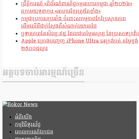
ព្រឹត្តិការណ៍ «ពិព័រណ៍ពាណិជ្ជកម្មអាហារកម្ពុជា ឆ្នាំ២០២៦»
ក្រោមយុទ្ធនាការ «អាហារខ្មែរត្រូវតែខ្លាំង»
កម្ពុជាប្រកាសប្រឆាំង ចំពោះសកម្មភាពកែប្រែស្ថានភាព
ដើមលើដីជាក់ស្តែងពីសំណាក់យោធាថៃ
ឫទ្ធានុភាពនៃសិល្បៈឥដ្ឋ ដែលជាតម្លៃអស្ចារ្យ នៃប្រាសាទក្រវ៉ាន
Apple គ្រោងបញ្ចេញ iPhone Ultra អេក្រង់បត់ តម្លៃខ្ទង់
២៥០០ដុល្លារ
អត្ថបទចាប់អារម្មណ៍ច្រើន
អំពីយើង
កម្មវិធីទូរស័ព្ទ
គោលការណ៍ឯកជន