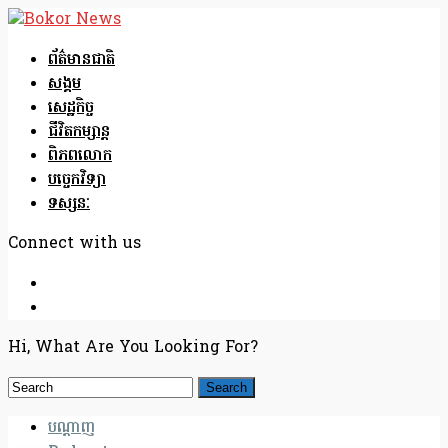
ព័ត៌មានជាតិ
សង្គម
សេដ្ឋកិច្ច
ជីវិតកម្សាន្ត
ពិភពលោក
បច្ចេកវិទ្យា
ទស្សនៈ
Connect with us
Hi, What Are You Looking For?
បណ្តាញ