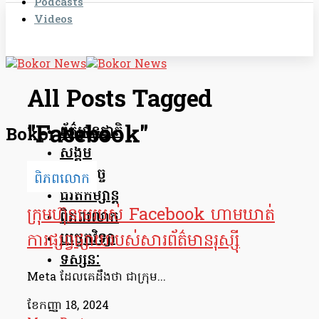
Podcasts
Videos
All Posts Tagged
"facebook"
ព័ត៌មានជាតិ
Bokor News
សង្គម
សេដ្ឋកិច្ច
ពិភពលោក
ជីវិតកម្សាន្ត
ក្រុមហ៊ុនមេរបស់ Facebook ហាមឃាត់
ពិភពលោក
បច្ចេកវិទ្យា
ការផ្សព្វផ្សាយរបស់សារព័ត៌មានរុស្ស៊ី
ទស្សនៈ
Meta ដែលគេ​ដឹងថា ជាក្រុម...
ខែ​កញ្ញា 18, 2024