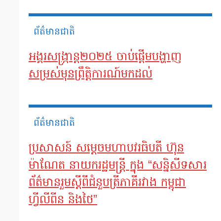
ព័ត៌មានជាតិ
អង្គរសង្ក្រាន្ត២០២៥ ចាប់ផ្តើមបង្ហាញ
សម្រស់មុនព្រឹត្តិការណ៍មកដល់
ព័ត៌មានជាតិ
ប្រសាសន៍ សម្តេចមហាបវរធិបតី ហ៊ុន
ម៉ាណែត នាយករដ្ឋមន្ត្រី ក្នុង “សន្និសីទសារ
ព័ត៌មានរួមស្តីពីជំនួបត្រីភាគីរវាង កម្ពុជា
ហ្វីលីពីន​ និងថៃ”