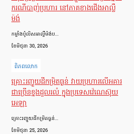
ករណីបាញ់ប្រហារ នៅភាគខាងជើងអាល្លឺ
ម៉ង់
កម្លាំងប៉ូលិសអាល្លឺម៉ង់ប...
ខែ​មិថុនា 30, 2026
ពិភពលោក
គ្រោះរញ្ជួយដីកម្រិតធ្ងន់ វាយប្រហារលើអគារ
ជាច្រើនខ្នងដួលរលំ ក្នុងប្រទេសវ៉េណេស៊ុយ
អេឡា
គ្រោះរញ្ជួយដីកម្រិតធ្ងន់...
ខែ​មិថុនា 25, 2026