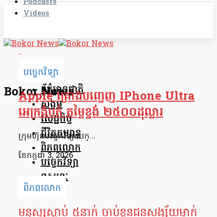
Podcasts
Videos
បច្ចេកវិទ្យា
ព័ត៌មានជាតិ
Bokor News
Apple គ្រោងបញ្ចេញ IPhone Ultra
សង្គម
អេក្រង់បត់ តម្លៃខ្ទង់ ២៥០០ដុល្លារ
សេដ្ឋកិច្ច
ជីវិតកម្សាន្ត
ក្រុមហ៊ុនបច្ចេកវិទ្យាយក្...
ពិភពលោក
ខែ​កក្កដា 3, 2026
បច្ចេកវិទ្យា
ទស្សនៈ
ពិភពលោក
មនុស្សស្លាប់ ៥នាក់ ចាប់ខ្លួនជនសង្ស័យម្នាក់