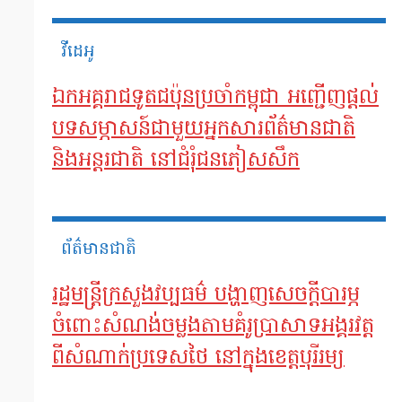
វីដេអូ
ឯកអគ្គរាជទូតជប៉ុនប្រចាំកម្ពុជា អញ្ជើញផ្តល់
បទសម្ភាសន៍ជាមួយអ្នកសារព័ត៌មានជាតិ
និងអន្តរជាតិ ​នៅជំរុំ​​ជនភៀសសឹក
ព័ត៌មានជាតិ
រដ្ឋមន្រ្តីក្រសួងវប្បធម៌ បង្ហាញសេចក្ដីបារម្ភ
ចំពោះសំណង់ចម្លងតាមគំរូប្រាសាទអង្គរវត្ត
ពីសំណាក់ប្រទេសថៃ នៅក្នុងខេត្តបុរីរម្យ