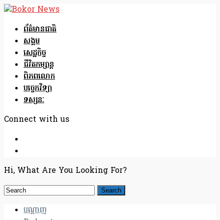
ព័ត៌មានជាតិ
សង្គម
សេដ្ឋកិច្ច
ជីវិតកម្សាន្ត
ពិភពលោក
បច្ចេកវិទ្យា
ទស្សនៈ
Connect with us
Hi, What Are You Looking For?
បណ្តាញ