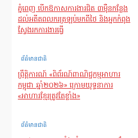
ភ្នំពេញ បើកឱកាសការងារជិត ៣ម៉ឺនកន្លែង
ដល់អតីតពលករត្រឡប់មកពីថៃ និងអ្នកកំពុង
ស្វែងរកការងារធ្វើ
ព័ត៌មានជាតិ
ព្រឹត្តិការណ៍ «ពិព័រណ៍ពាណិជ្ជកម្មអាហារ
កម្ពុជា ឆ្នាំ២០២៦» ក្រោមយុទ្ធនាការ
«អាហារខ្មែរត្រូវតែខ្លាំង»
ព័ត៌មានជាតិ