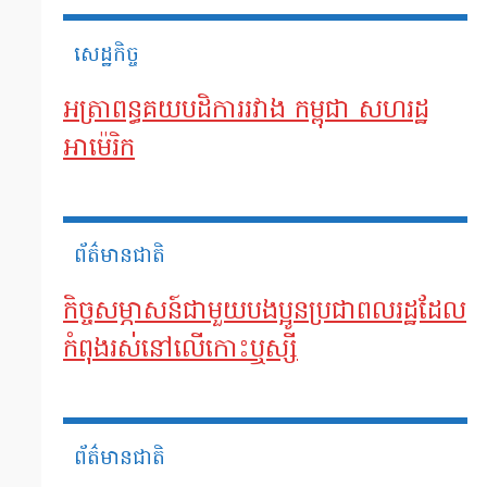
សេដ្ឋកិច្ច
អត្រាពន្ធគយបដិការរវាង កម្ពុជា សហរដ្ឋ
អាម៉េរិក
ព័ត៌មានជាតិ
កិច្ចសម្ភាសន៍ជាមួយបងប្អូនប្រជាពលរដ្ឋដែល
កំពុងរស់នៅលើកោះឬស្សី
ព័ត៌មានជាតិ