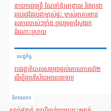
នាយករដ្ឋមន្ត្រី ណែនាំឱ្យអាជ្ញាធរ និងប្រជា
ពលរដ្ឋដែលជាម្ចាស់ផ្ទះ ម្ចាស់អាគារមាន
សភាពចាស់ៗខ្លាំង ចូលរួមគ្នាស្វែងរក
ដំណោះស្រាយ
សេដ្ឋកិច្ច
រាជរដ្ឋាភិបាល​សម្រេចផ្តល់គោលការណ៍២
ដើម្បីជួយ​វិស័យ​អចលនទ្រព្យ
ពិភពលោក
ស្លាប់៨នាក់ ករណីធ្លាក់យន្តហោះទម្លាក់