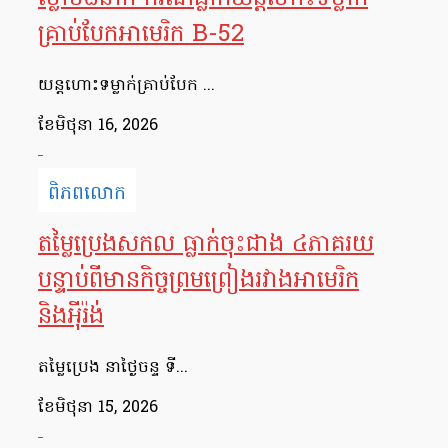
គ្រាប់បែកអាមេរិក B-52
យន្តហោះទម្លាក់គ្រាប់បែក ...
ខែ​មិថុនា 16, 2026
ពិភពលោក
តម្លៃប្រេងសកល ធ្លាក់ចុះជាង ៤ភាគរយ
បន្ទាប់ពីមានកិច្ចព្រមព្រៀងរវាងអាមេរិក
និងអ៉ីរ៉ង់
តម្លៃប្រេង នាថ្ងៃចន្ទ ទី...
ខែ​មិថុនា 15, 2026