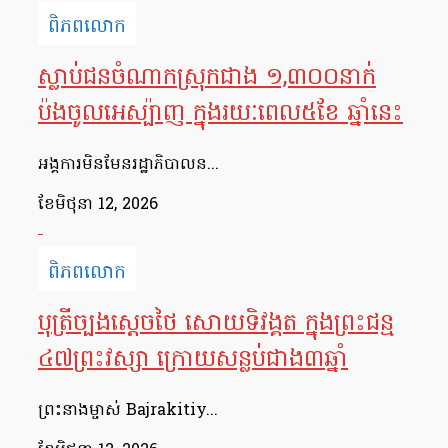
ពិភពលោក
ស្លាប់ជនចំណាកស្រុកជាង ១,៣០០នាក់
ប៉ងចូលអេស្ប៉ាញ ក្នុងរយៈពេល៥ខែ ឆ្នាំនេះ
អង្គការមិនមែនរដ្ឋាភិបាលន...
ខែ​មិថុនា 12, 2026
ពិភពលោក
បុត្រីច្បងស្ដេចថៃ សោយទិវង្គត ក្នុងព្រះជន្ម
៤៧ព្រះវស្សា ក្រោយសន្លប់ជាង៣ឆ្នាំ
ព្រះនាងម្ចាស់ Bajrakitiy...