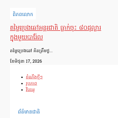
ពិភពលោក
តម្លៃប្រេងឆៅអន្តរជាតិ ធ្លាក់ចុះ ៨០ដុល្លារ
ក្នុងមួយបារ៉ែល
តម្លៃប្រេងឆៅ គិតត្រឹមថ្ង...
ខែ​មិថុនា 17, 2026
ដំណឹងថ្មីៗ
រូបភាព
វីដេអូ
ព័ត៌មានជាតិ