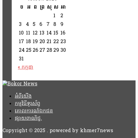
ច
អ
ព
ព្រ
សុ
ស
អា
1
2
3
4
5
6
7
8
9
10
11
12
13
14
15
16
17
18
19
20
21
22
23
24
25
26
27
28
29
30
31
« កក្កដា
អំពីយើង
កម្មវិធីទូរស័ព្ទ
គោលការណ៍ឯកជន
ផ្សាយពាណិជ្ជ.
Copyright © 2025 . powered by khmer7news