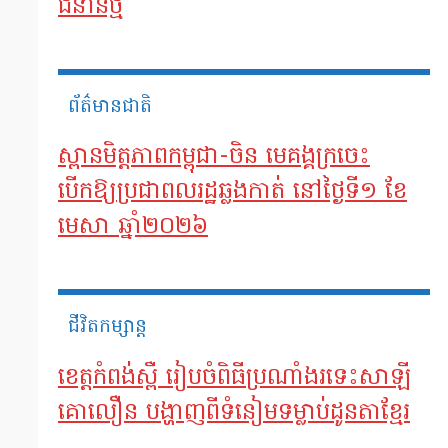
ជំនាន់ថ្មី
ព័ត៌មានជាតិ
ស្ពានមិត្តភាពកម្ពុជា-ចិន មេគង្គក្រចេះ
បើកឱ្យប្រជាពលរដ្ឋឆ្លងកាត់ នៅថ្ងៃទី១ ខែ
មេសា ឆ្នាំ២០២៦
ជីវិតកម្សាន្ត
ខេត្តកំពង់ស្ពឺ រៀបចំពិធីប្រណាំងរទេះសាឡី
គោលឿន បង្ហាញពីទំនៀមទម្លាប់ដូនតាខ្មែរ