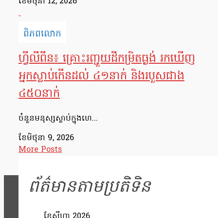
ខែ​មិថុនា 12, 2026
ពិភពលោក
ហ្វីលីពីន៖ គ្រោះរញ្ជួយដីកម្រិតធ្ងង់ រកឃើញ
អ្នកស្លាប់កើនដល់ ៤១នាក់ និងរបួសជាង
៤៥០នាក់
ចំនួនមនុស្សស្លាប់ក្នុងហេ...
ខែ​មិថុនា 9, 2026
More Posts
ព័ត៌មានតាមប្រតិទិន
ខែ​សីហា 2026