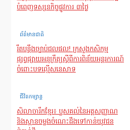
បំពេញទស្សនកិច្ចផ្លូវការ ៣ថ្ងៃ
ព័ត៌មានជាតិ
រឹតបន្តឹងច្បាប់ជលផល! ក្រសួងកសិកម្ម
ផ្សព្វផ្សាយអនុក្រឹត្យស្តីពីការពិន័យអន្តរការណ៍
ចំពោះបទល្មើសនេសាទ
ជីវិតកម្សាន្ត
សិលាចារឹកខ្មែរ៖ ឫសគល់នៃអត្តសញ្ញាណ
និងស្ពានចម្លងចំណេះដឹងទៅកាន់យុវជន