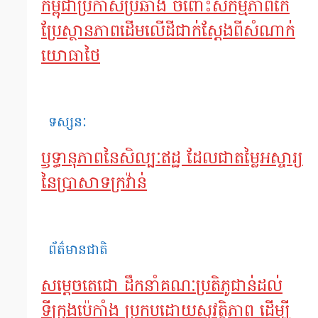
កម្ពុជាប្រកាសប្រឆាំង ចំពោះសកម្មភាពកែ
ប្រែស្ថានភាពដើមលើដីជាក់ស្តែងពីសំណាក់
យោធាថៃ
ទស្សនៈ
ឫទ្ធានុភាពនៃសិល្បៈឥដ្ឋ ដែលជាតម្លៃអស្ចារ្យ
នៃប្រាសាទក្រវ៉ាន់
ព័ត៌មានជាតិ
សម្តេចតេជោ ដឹកនាំគណៈប្រតិភូជាន់ដល់
ទីក្រុងប៉េកាំង ប្រកបដោយសុវត្ថិភាព ដើម្បី