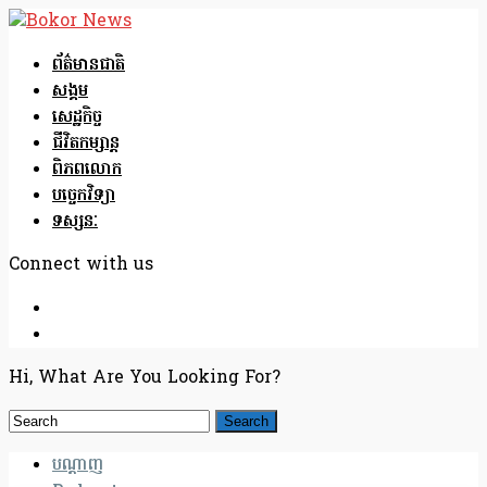
ព័ត៌មានជាតិ
សង្គម
សេដ្ឋកិច្ច
ជីវិតកម្សាន្ត
ពិភពលោក
បច្ចេកវិទ្យា
ទស្សនៈ
Connect with us
Hi, What Are You Looking For?
បណ្តាញ