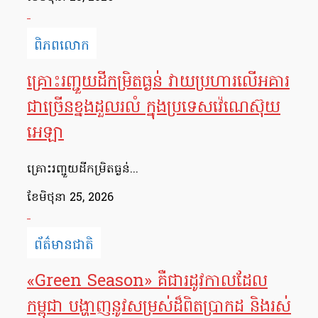
ពិភពលោក
គ្រោះរញ្ជួយដីកម្រិតធ្ងន់ វាយប្រហារលើអគារ
ជាច្រើនខ្នងដួលរលំ ក្នុងប្រទេសវ៉េណេស៊ុយ
អេឡា
គ្រោះរញ្ជួយដីកម្រិតធ្ងន់...
ខែ​មិថុនា 25, 2026
ព័ត៌មានជាតិ
«Green Season» គឺជារដូវកាលដែល
កម្ពុជា បង្ហាញនូវសម្រស់ដ៏ពិតប្រាកដ និងរស់