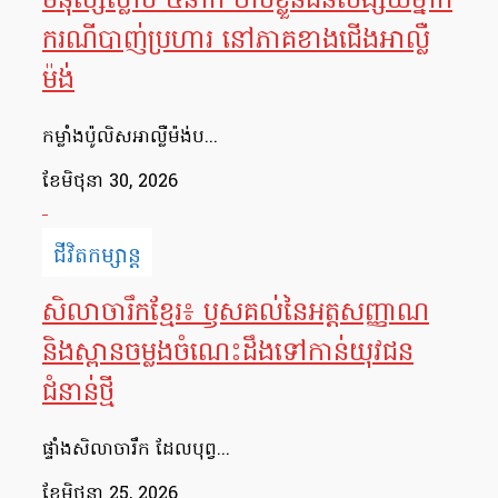
មនុស្សស្លាប់ ៥នាក់ ចាប់ខ្លួនជនសង្ស័យម្នាក់
ករណីបាញ់ប្រហារ នៅភាគខាងជើងអាល្លឺ
ម៉ង់
កម្លាំងប៉ូលិសអាល្លឺម៉ង់ប...
ខែ​មិថុនា 30, 2026
ជីវិតកម្សាន្ត
សិលាចារឹកខ្មែរ៖ ឫសគល់នៃអត្តសញ្ញាណ
និងស្ពានចម្លងចំណេះដឹងទៅកាន់យុវជន
ជំនាន់ថ្មី
ផ្ទាំងសិលាចារឹក ដែលបុព្វ...
ខែ​មិថុនា 25, 2026