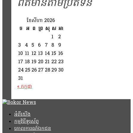
ព័ត៌មានតាមប្រតិទិន
ខែ​សីហា 2026
ច
អ
ព
ព្រ
សុ
ស
អា
1
2
3
4
5
6
7
8
9
10
11
12
13
14
15
16
17
18
19
20
21
22
23
24
25
26
27
28
29
30
31
« កក្កដា
អំពីយើង
កម្មវិធីទូរស័ព្ទ
គោលការណ៍ឯកជន