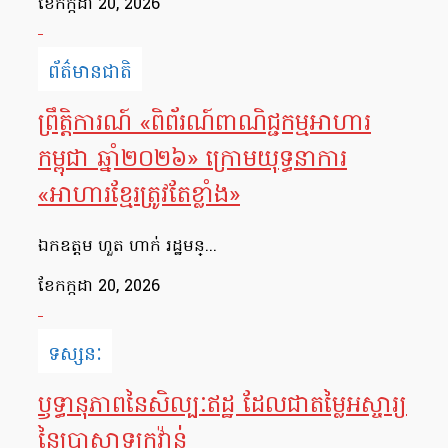
ខែ​កក្កដា 20, 2026
ព័ត៌មានជាតិ
ព្រឹត្តិការណ៍ «ពិព័រណ៍ពាណិជ្ជកម្មអាហារ
កម្ពុជា ឆ្នាំ២០២៦» ក្រោមយុទ្ធនាការ
«អាហារខ្មែរត្រូវតែខ្លាំង»
ឯកឧត្តម ហួត ហាក់ រដ្ឋមន្...
ខែ​កក្កដា 20, 2026
ទស្សនៈ
ឫទ្ធានុភាពនៃសិល្បៈឥដ្ឋ ដែលជាតម្លៃអស្ចារ្យ
នៃប្រាសាទក្រវ៉ាន់