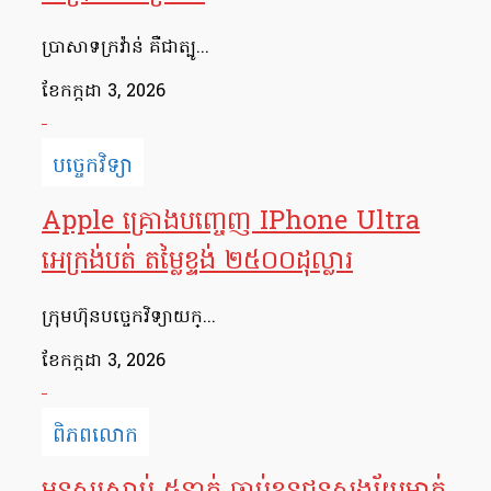
ប្រាសាទក្រវ៉ាន់ គឺជាត្បូ...
ខែ​កក្កដា 3, 2026
បច្ចេកវិទ្យា
Apple គ្រោងបញ្ចេញ IPhone Ultra
អេក្រង់បត់ តម្លៃខ្ទង់ ២៥០០ដុល្លារ
ក្រុមហ៊ុនបច្ចេកវិទ្យាយក្...
ខែ​កក្កដា 3, 2026
ពិភពលោក