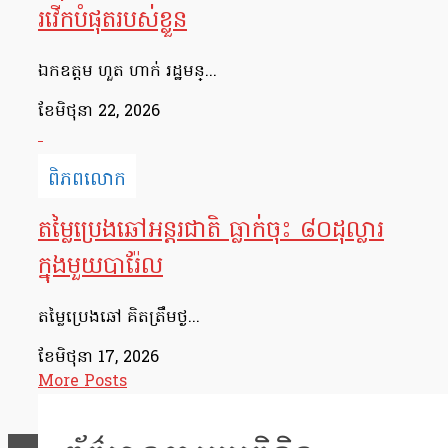
រវើកបំផុតរបស់ខ្លួន
ឯកឧត្តម ហួត ហាក់ រដ្ឋមន្...
ខែ​មិថុនា 22, 2026
ពិភពលោក
តម្លៃប្រេងឆៅអន្តរជាតិ ធ្លាក់ចុះ ៨០ដុល្លារ
ក្នុងមួយបារ៉ែល
តម្លៃប្រេងឆៅ គិតត្រឹមថ្ង...
ខែ​មិថុនា 17, 2026
More Posts