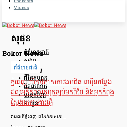
Podcasts
Videos
សុផុន
ព័ត៌មានជាតិ
Bokor News
សង្គម
ព័ត៌មានជាតិ
សេដ្ឋកិច្ច
ជីវិតកម្សាន្ត
ភ្នំពេញ បើកឱកាសការងារជិត ៣ម៉ឺនកន្លែង
ពិភពលោក
ដល់អតីតពលករត្រឡប់មកពីថៃ និងអ្នកកំពុង
បច្ចេកវិទ្យា
ស្វែងរកការងារធ្វើ
ទស្សនៈ
រាជធានីភ្នំពេញ បើកឱកាសកា...