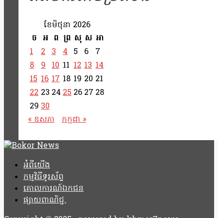
ខែ​មិថុនា 2026
ច
អ
ព
ព្រ
សុ
ស
អា
1
2
3
4
5
6
7
8
9
10
11
12
13
14
15
16
17
18
19
20
21
22
23
24
25
26
27
28
29
30
« ឧសភា
កក្កដា »
អំពីយើង
កម្មវិធីទូរស័ព្ទ
គោលការណ៍ឯកជន
ផ្សាយពាណិជ្ជ.