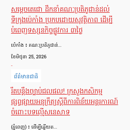
សម្តេចតេជោ ដឹកនាំគណៈប្រតិភូជាន់ដល់
ទីក្រុងប៉េកាំង ប្រកបដោយសុវត្ថិភាព ដើម្បី
បំពេញទស្សនកិច្ចផ្លូវការ ៣ថ្ងៃ
ប៉េកាំង ៖ គណៈប្រតិភូជាន់...
ខែ​មិថុនា 25, 2026
ព័ត៌មានជាតិ
រឹតបន្តឹងច្បាប់ជលផល! ក្រសួងកសិកម្ម
ផ្សព្វផ្សាយអនុក្រឹត្យស្តីពីការពិន័យអន្តរការណ៍
ចំពោះបទល្មើសនេសាទ
(ភ្នំពេញ) ៖ ដើម្បីឆ្លើយត...