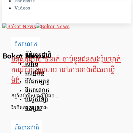
Podcasts
Videos
ពិភពលោក
ព័ត៌មានជាតិ
Bokor News
មនុស្សស្លាប់ ៥នាក់ ចាប់ខ្លួនជនសង្ស័យម្នាក់
សង្គម
ករណីបាញ់ប្រហារ នៅភាគខាងជើងអាល្លឺ
សេដ្ឋកិច្ច
ម៉ង់
ជីវិតកម្សាន្ត
ពិភពលោក
កម្លាំងប៉ូលិសអាល្លឺម៉ង់ប...
បច្ចេកវិទ្យា
ទស្សនៈ
ខែ​មិថុនា 30, 2026
ព័ត៌មានជាតិ