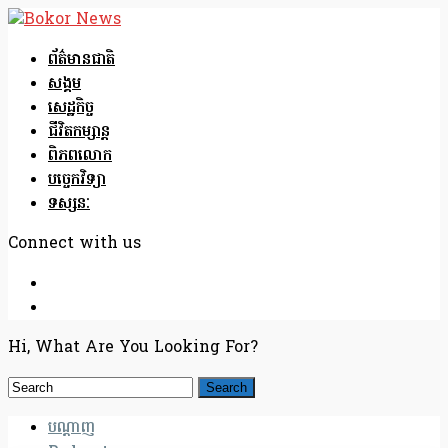
ព័ត៌មានជាតិ
សង្គម
សេដ្ឋកិច្ច
ជីវិតកម្សាន្ត
ពិភពលោក
បច្ចេកវិទ្យា
ទស្សនៈ
Connect with us
Hi, What Are You Looking For?
បណ្តាញ