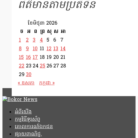
ព័ត៌មានតាមប្រតិទិន
ខែ​មិថុនា 2026
ច
អ
ព
ព្រ
សុ
ស
អា
1
2
3
4
5
6
7
8
9
10
11
12
13
14
15
16
17
18
19
20
21
22
23
24
25
26
27
28
29
30
« ឧសភា
កក្កដា »
អំពីយើង
កម្មវិធីទូរស័ព្ទ
គោលការណ៍ឯកជន
ផ្សាយពាណិជ្ជ.