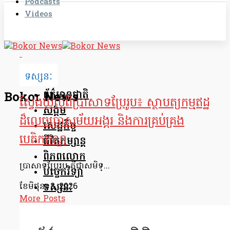
Podcasts
Videos
ទស្សនៈ
ព័ត៌មានជាតិ
Bokor News
ស្វែងយល់ពីប្រាសាទប្រែរូប៖ ស្ថាបត្យកម្មឥដ្ឋ
សង្គម
ដ៏លេចធ្លោសម័យអង្គរ និងការគ្រប់គ្រង
សេដ្ឋកិច្ច
បេតិកភណ្ឌ
ជីវិតកម្សាន្ត
ពិភពលោក
ប្រាសាទប្រែរូប គឺជាសមិទ្...
បច្ចេកវិទ្យា
ទស្សនៈ
ខែ​មិថុនា 3, 2026
More Posts