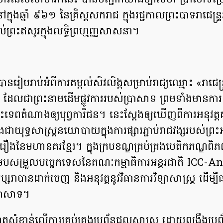
ារនៃសិលាចារឹកនេះ បានបញ្ជាក់យ៉ាងច្បាស់ថា ប្រាសាទប្រែរ
ងឆ្នាំ ៩៦១ នៃគ្រិស្តសករាជ ក្នុងរជ្ជកាលព្រះបាទរាជេន្ទ្រវរ្
ល់ព្រះឥសូរក្នុងលទ្ធិព្រហ្មញ្ញសាសនា។
នរៀបរាប់អំពីការតម្កល់សិវលិង្គសម្រាប់រាជ្យឈ្មោះ «រាជេន្ទ
 ដែលជាព្រះនាមដើមផ្លូវការរបស់ប្រាសាទ ព្រមទាំងមានការឧ
ះទេពតំណាងឲ្យបុព្វការីជន។ នេះស្តែងឲ្យឃើញពីការអនុវត្ត
និងជាយុទ្ធសាស្ត្រនយោបាយក្នុងការផ្សារភ្ជាប់រាជវង្សរបស់ព្រះ
រឿងនៃមហានគរខ្មែរ។ ក្នុងក្របខណ្ឌគ្រប់គ្រងបេតិកភណ្ឌ
របសម្រួលបច្ចេកទេសនៃគណៈកម្មាធិការអន្តរជាតិ ICC-A
ប្សរាបានដាក់ចេញ និងអនុវត្តនូវវិធានការវិទ្យាសាស្ត្រ ដើម្ប
ប្រាសាទ។
តសំខាន់លើការគ្រប់គ្រងប្រព័ន្ធជលសាស្ត្រ ដោយពង្រឹងប្រព័ន្