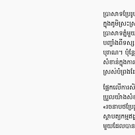
ប្រាសាទប្រែរ
ក្នុងភូមិស្រះ
ប្រាសាទភ្នំ
បញ្ចាំងពីទស្ស
បុរាណ។ ប៉ុន្ត
សំខាន់ក្នុងក
ស្រស់បំព្រងដែ
ផ្អែកលើការសិក
ប្រួលយ៉ាងសំខ
«រចនាបថប្រែរ
ស្ថាបត្យកម្មឥ
មួយដែលបានក