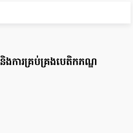
 និងការគ្រប់គ្រងបេតិកភណ្ឌ