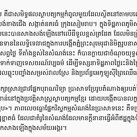
ូប គឺជាសមិទ្ធផលស្ថាបត្យកម្មកំពូលមួយដែលស្ថិតនៅតាមបណ្ត
ស្រង់ខាងជើង សង្កាត់នគរធំ ក្រុងសៀមរាប។ ក្នុងទិដ្ឋភាពភូមិសា
មួយនេះបានសាងសង់ឡើងនៅលើដីទួលខ្ពស់ត្រដែត ដែលមិនត្រឹ
នទាននៃលទ្ធិទេវរាជក្នុងការបង្កើតភ្នំព្រះសុមេរុជានិមិត្តរូប
ែសព្វថ្ងៃ ទីតាំងខ្ពស់នៃសំណង់នេះ ក៏បានក្លាយជាចំណុចយុទ្ធស
ារទាក់ទាញទេសចរណ៍វប្បធម៌ ដើម្បីទស្សនាទិដ្ឋភាពថ្ងៃរះនិងថ្
លឆ្លុះបញ្ចាំងសម្រស់វាលស្រែ និងប្រព័ន្ធអេកូឡូស៊ីព្រៃឈើធម
្សាស្រាវជ្រាវផ្នែកបុរាណវិទ្យា ប្រាសាទប្រែរូបតំណាងឲ្យរបត់
ាន់នៅក្នុងប្រវត្តិសាស្ត្រស្ថាបត្យកម្មខ្មែរ ដោយបង្កើតបាន
ូប»។ ភាពលេចធ្លោផ្នែកវិស្វកម្មសំណង់នៃប្រាសាទនេះ គឺទម្
ដ្ឋខ្នាតធំ ដែលជាគំរូនៃសំណង់ដែលមានក្តីនានាធ្វើអំពីឥដ្ឋក្នុង
សាងឡើងក្នុងសម័យអង្គរ។