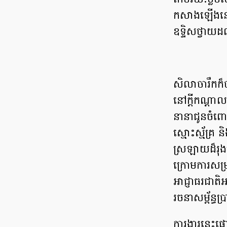
តាមរយៈខ្លឹមស
កសាងឡើងនៅក្នុ
ឧទ្ទិសថ្វាយដ
សិលាចារឹកក៏បា
នៅក្តីកណ្តាល
នានាជូនចំពោ
ស្មោះស្ម័គ្រ 
ស្រឡាយដ៏រុង
ក្រោមការសម្
អាជ្ញាធរជាតិអ
រចនាសម្ព័ន្ធ
ការងារនេះផ្ដោ