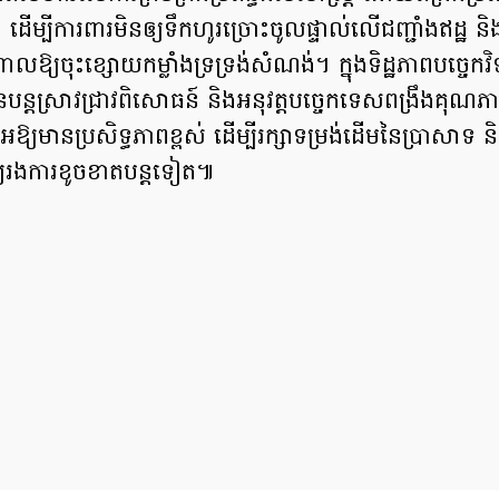
 ដើម្បីការពារមិនឲ្យទឹកហូរច្រោះចូលផ្ទាល់លើជញ្ជាំងឥដ្ឋ និ
្យចុះខ្សោយកម្លាំងទ្រទ្រង់សំណង់។ ក្នុងទិដ្ឋភាពបច្ចេកវិទ្
បន្តស្រាវជ្រាវពិសោធន៍ និងអនុវត្តបច្ចេកទេសពង្រឹងគុណភ
្យមានប្រសិទ្ធភាពខ្ពស់ ដើម្បីរក្សាទម្រង់ដើមនៃប្រាសាទ និ
ុំឲ្យរងការខូចខាតបន្តទៀត៕