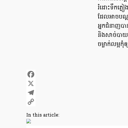
រំដោះទឹកភ្លៀង
ដែលអាចបណ្តាលឱ
អ្នកជំនាញបាន
និងសាច់បាយអឱ
ចម្លាក់លម្អក
Facebook
X
Telegram
Copy
In this article:
Link