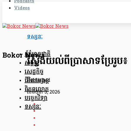
Podcasts
Videos
ទស្សនៈ
ព័ត៌មានជាតិ
Bokor News
ស្វែងយល់ពីប្រាសាទប្រែរូប៖ 
សង្គម
សេដ្ឋកិច្ច
ជីវិតកម្សាន្ត
Published
ពិភពលោក
ខែ​មិថុនា 3, 2026
បច្ចេកវិទ្យា
ទស្សនៈ