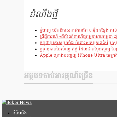
ដំណឹងថ្មី
ភ្នំពេញ បើកឱកាសការងារជិត ៣ម៉ឺនកន្លែង ដល់
ព្រឹត្តិការណ៍ «ពិព័រណ៍ពាណិជ្ជកម្មអាហារកម្ពុជា 
កម្ពុជាប្រកាសប្រឆាំង ចំពោះសកម្មភាពកែប្រ
ឫទ្ធានុភាពនៃសិល្បៈឥដ្ឋ ដែលជាតម្លៃអស្ចារ្យ នៃប
Apple គ្រោងបញ្ចេញ iPhone Ultra អេក្រង់បត
អត្ថបទចាប់អារម្មណ៍ច្រើន
អំពីយើង