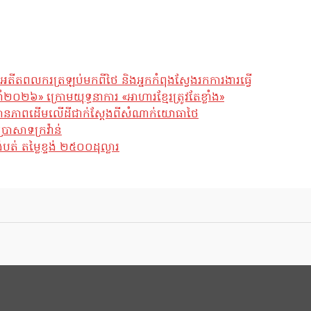
អតីតពលករត្រឡប់មកពីថៃ និងអ្នកកំពុងស្វែងរកការងារធ្វើ
ឆ្នាំ២០២៦» ក្រោមយុទ្ធនាការ «អាហារខ្មែរត្រូវតែខ្លាំង»
ែស្ថានភាពដើមលើដីជាក់ស្តែងពីសំណាក់យោធាថៃ
្រាសាទក្រវ៉ាន់
់ តម្លៃខ្ទង់ ២៥០០ដុល្លារ