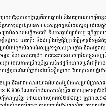
វបុរសខ្មែរបានបង្ហាញពីភាពឆ្លាតវៃ និងបច្ចេកទេសកម្រិតខ្ពស់
ៈបីប្រភេទរួមគ្នាឱ្យមានភាពចុះសម្រុងគ្នាយ៉ាងអស្ចារ្យ ដោយក
ឋសម្រាប់សាងសង់ក្តីខាងលើ និងការឆ្លាក់ក្បាច់លម្អ ប្រើប្រាស
ឿនថ្នាក់ៗ បាតគ្រឹះ និងជញ្ជាំងព័ទ្ធជុំវិញដើម្បីទ្រទ្រង់ទម្ងន់ដ៏ធ្
សម្រាប់តែផ្នែកសំណង់ដែលត្រូវទទួលសម្ពាធខ្លាំង និងកន្លែងល
ស៊ុមទ្វារ និងសរសរពេជ្រ។ របត់នេះបានលេចត្រដែតខ្លួនចេញព
ុនអង្គរ ដែលភាគច្រើនប្រើប្រាស់តែឥដ្ឋនិងមានទម្រង់ជាក្តីដាច
សម្ព័ន្ធជាលំដាប់ថ្នាក់នៅលើខឿនថ្នាក់ៗ បែបប្រាសាទភ្នំយ៉
យចម្បង និងជាឯកសារយោងដ៏មានតម្លៃបំផុតសម្រាប់ប្រាសាទប្
ខ K.806 ដែលចារិកជាភាសាសំស្ក្រឹត ជាកាព្យមានប្រវែង
ប្រវត្តិសាស្ត្រខ្មែរ ដោយមានរហូតដល់២៩៨ល្បះ ត្រូវជា២,