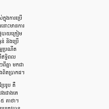
ក្នុងការប្រើ
្នុងនោះមានការ
់ថ្មបាយក្រៀម
ងន់ និងប្រើ
ម្អប្រណីត
ីឥទ្ធិពល
់ៗពីគ្នា មកជា
ាងពិតប្រាកដ។
រែរូប គឺ
វែងជាងគេ
១៨៥ គាថា។