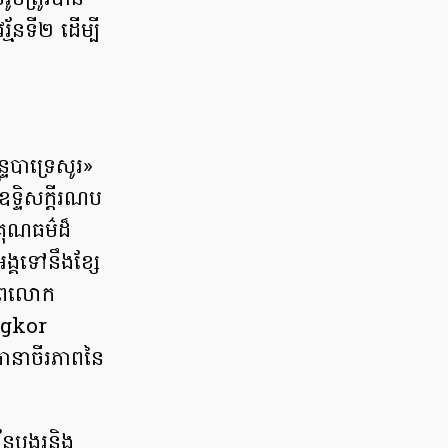
ូបត្រូវបាន
ម័នទី២ ដើម្បី
្របាទ្រេសូរ»
ទ្ទិសក្តីរណប
គុណធម៌ដ៏
អង្គទៅនឹងខ្សែ
ពិភពលោក
ngkor
ីធានាចីរភាពនៃ
ធបង្ហូរនិង