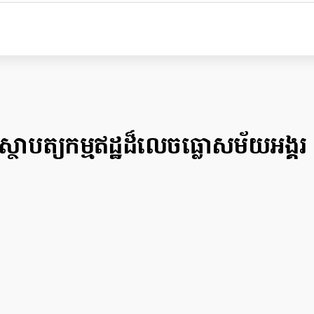
ស្ថាបត្យកម្មឥដ្ឋដ៏លេចធ្លោសម័យអង្គរ