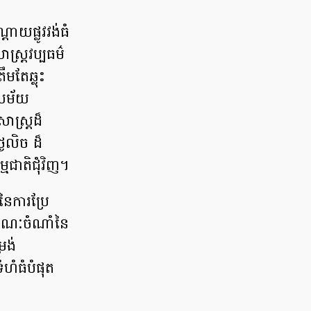
ោយផ្លូវវង់ធំ
ស្ត្រវប្បធម៌
មតែឆ្លុះ
នាសម័យ
ាស្ត្រដ៏
ងៃលិច ដ៏
្មជាតិជុំវិញ។
នៃការប្រែ
លក្ខណៈចំណាំនៃ
រង់
ទំហំធំបំផុត