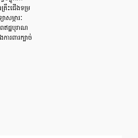
ងគ្រឹះជើងទម្រ
យាសម្ភារៈ
ាពឥដ្ឋបុរាណ
ងការពារក្បាច់