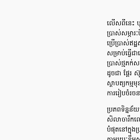
លើសពីនេះ បុព្
ប្រាស់សម្ភារ
ប្រើប្រាស់ឥដ្
សម្រាប់ធ្វើជាខ
ប្រាស់ថ្មភក់
ដូចជា ផ្តែរ 
ស្ថាបត្យកម្មម
ការរៀបចំរចនា
ប្រភពទិន្នន័
សិលាចារឹកលេ
បំផុតនៅក្នុង