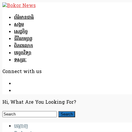
ព័ត៌មានជាតិ
សង្គម
សេដ្ឋកិច្ច
ជីវិតកម្សាន្ត
ពិភពលោក
បច្ចេកវិទ្យា
ទស្សនៈ
Connect with us
Hi, What Are You Looking For?
បណ្តាញ