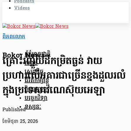
Podcasts
Videos
ពិភពលោក
ព័ត៌មានជាតិ
Bokor News
គ្រោះរញ្ជួយដីកម្រិតធ្ងន់ វាយ
សង្គម
សេដ្ឋកិច្ច
ប្រហារលើអគារជាច្រើនខ្នងដួលរលំ
ជីវិតកម្សាន្ត
ក្នុងប្រទេសវ៉េណេស៊ុយអេឡា
ពិភពលោក
បច្ចេកវិទ្យា
ទស្សនៈ
Published
ខែ​មិថុនា 25, 2026