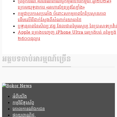
ព្រឹត្តិការណ៍ «ពិព័រណ៍ពាណិជ្ជកម្មអាហារកម្ពុជា ឆ្នាំ២០២៦»
ក្រោមយុទ្ធនាការ «អាហារខ្មែរត្រូវតែខ្លាំង»
កម្ពុជាប្រកាសប្រឆាំង ចំពោះសកម្មភាពកែប្រែស្ថានភាព
ដើមលើដីជាក់ស្តែងពីសំណាក់យោធាថៃ
ឫទ្ធានុភាពនៃសិល្បៈឥដ្ឋ ដែលជាតម្លៃអស្ចារ្យ នៃប្រាសាទក្រវ៉ាន
Apple គ្រោងបញ្ចេញ iPhone Ultra អេក្រង់បត់ តម្លៃខ្ទង់
២៥០០ដុល្លារ
អត្ថបទចាប់អារម្មណ៍ច្រើន
អំពីយើង
កម្មវិធីទូរស័ព្ទ
គោលការណ៍ឯកជន
ផ្សាយពាណិជ្ជ.