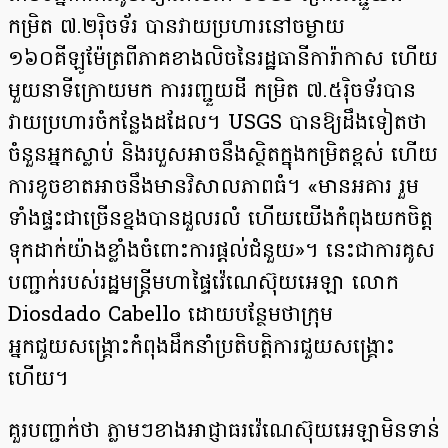
កម្រិត ៧.២រ៉ិចទ័រ បានវាយប្រហារនៅចម្ងាយ
១៦០គីឡូម៉ែត្រពីភាគខាងលិចនៃរដ្ឋធានីការ៉ាកាស ហើយ
មួយនាទីក្រោយមក ការរញ្ជួយដី កម្រិត ៧.៥រ៉ិចទ័របាន
វាយប្រហារចំកន្លែងដដែល។ USGS បានឱ្យដឹងទៀតថា
ចំនួនអ្នកស្លាប់ និងរបួសអាចនឹងស្ថិតក្នុងកម្រិតខ្ពស់ ហើយ
ការខូចខាតអាចនឹងមានវិសាលភាពធំ។ «មានអគារ រួម
ទាំងផ្ទះជាច្រើនខ្នងបានដួលរលំ ហើយយើងកំពុងយកចិត្ត
ទុកដាក់យ៉ាងខ្លាំងចំពោះការផ្ដល់ជំនួយ»។ នេះជាការគូស
បញ្ជាក់របស់រដ្ឋមន្ត្រីមហាផ្ទៃវ៉េណេស៊ុយអេឡា លោក
Diosdado Cabello ដោយបន្ថែមថាក្រុម
អ្នកជួយសង្រ្គោះកំពុងដឹកនាំប្រតិបត្តិការជួយសង្រ្គោះ
ហើយ។
គួរបញ្ជាក់ថា ភ្លាមៗខាងអាជ្ញាធរវ៉េណេស៊ុយអេឡាមិនទាន់