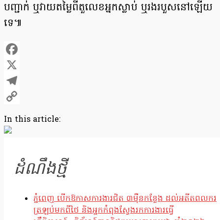
បញ្ជាក់ ឬវាយតម្លៃពីតួលេខអ្នកស្លាប់ ឬរងរបួសនៅឡើយ
ទេ៕
Facebook
X
Telegram
Copy
In this article:
Link
ដំណឹងថ្មី
ភ្នំពេញ បើកឱកាសការងារជិត ៣ម៉ឺនកន្លែង ដល់អតីតពលករ
ត្រឡប់មកពីថៃ និងអ្នកកំពុងស្វែងរកការងារធ្វើ