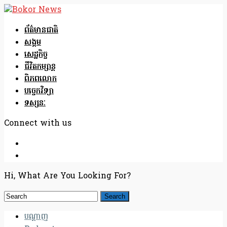
ព័ត៌មានជាតិ
សង្គម
សេដ្ឋកិច្ច
ជីវិតកម្សាន្ត
ពិភពលោក
បច្ចេកវិទ្យា
ទស្សនៈ
Connect with us
Hi, What Are You Looking For?
បណ្តាញ