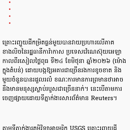
គ្រោះរញ្ជួយដីកម្រិតធ្ងន់មួយបានវាយប្រហារលើភាគ
ខាងលិចនៃរដ្ឋធានីការ៉ាកាស ប្រទេសវ៉េណេស៊ុយអេឡា
កាលពីរសៀលថ្ងៃពុធ ទី២៤ ខែមិថុនា ឆ្នាំ២០២៦ (ម៉ោង
ក្នុងតំបន់) ដោយបង្កឱ្យអគារជាច្រើនរងការខូចខាត និង
មួយចំនួនបានរដួលរលំ ខណៈការមានការព្រមានថាអាច
នឹងមានមនុស្សស្លាប់របួសជាច្រើននាក់។ នេះបើតាមការ
ចេញផ្សាយដោយទីភ្នាក់ងារសារព័ត៌មាន Reuters។
តាមទីភ្នាក់ងារភូមិវិទ្យាអាមេរិក USGS គ្រោះរញ្ជួយដី