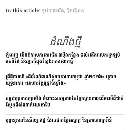
ce
e
p
In this article:
កូរ៉េខាងជើង
,
អ៊ុយក្រែន
b
gr
y
o
a
Li
o
m
n
k
ដំណឹងថ្មី
k
ភ្នំពេញ បើកឱកាសការងារជិត ៣ម៉ឺនកន្លែង ដល់អតីតពលករត្រឡប់
មកពីថៃ និងអ្នកកំពុងស្វែងរកការងារធ្វើ
ព្រឹត្តិការណ៍ «ពិព័រណ៍ពាណិជ្ជកម្មអាហារកម្ពុជា ឆ្នាំ២០២៦» ក្រោម
យុទ្ធនាការ «អាហារខ្មែរត្រូវតែខ្លាំង»
កម្ពុជាប្រកាសប្រឆាំង ចំពោះសកម្មភាពកែប្រែស្ថានភាពដើមលើដីជាក់
ស្តែងពីសំណាក់យោធាថៃ
ឫទ្ធានុភាពនៃសិល្បៈឥដ្ឋ ដែលជាតម្លៃអស្ចារ្យ នៃប្រាសាទក្រវ៉ាន់