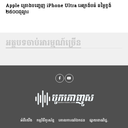
Apple គ្រោងបញ្ចេញ iPhone Ultra អេក្រង់បត់ តម្លៃខ្ទង់
២៥០០ដុល្លារ
អត្ថបទចាប់អារម្មណ៍ច្រើន
អំពីយើង
កម្មវិធីទូរស័ព្ទ
គោលការណ៍ឯកជន
ផ្សាយពាណិជ្ជ.