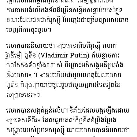
ផ្អែកលើកងកម្លាំងកូរ៉េខាងជើង ដើម្បីទូទាត់សង
ការខាតបង់លើកងទ័ពដ៏ច្រើនសន្ធឹកសន្ធាប់របស់ខ្លួន
ខណៈដែលជនជាតិរុស្ស៊ី វ័យក្មេងជាច្រើនព្យាយាមគេច
ចេញពីការចុះចូល។
លោកបាននិយាយថា «ប្រធានាធិបតីរុស្ស៊ី លោក
វ្ល៉ាឌីមៀ ពូទីន (Vladimir Putin) ភ័យខ្លាចការ
ចល័តកងទ័ពខ្លាំងណាស់ ពីព្រោះមតិសង្គមគឺប្រឆាំង
នឹងលោក» ។ «នេះហើយជាមូលហេតុដែលលោក
ពូទីន កំពុងព្យាយាមចូលរួមជាមួយអ្នកដទៃទៀតនៃ
សង្គ្រាមនេះ»។
លោកបានសង្កត់ធ្ងន់លើហានិភ័យដែលបង្កឡើងដោយ
«ប្រទេសទីពីរ» ដែលជួយដល់កិច្ចខិតខំប្រឹងប្រែង
សង្រ្គាមរបស់ប្រទេសរុស្ស៊ី ដោយលោកបាននិយាយថា