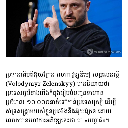
ប្រធានាធិបតីអ៊ុយក្រែន លោក វូឡូឌីមៀ ហ្សេលេនស្គី
(Volodymyr Zelenskyy) បាននិយាយថា
ប្រទេសកូរ៉េខាងជើងកំពុងរៀបចំបញ្ជូនទាហាន
ប្រហែល ១០.០០០នាក់ទៅកាន់ប្រទេសរុស្ស៊ី ដើម្បី
គាំទ្រសង្រ្គាមរបស់ខ្លួនប្រឆាំងនឹងអ៊ុយក្រែន ដោយ
លោកបានហៅការអភិវឌ្ឍនេះថា ជា «បញ្ហាធំ»។