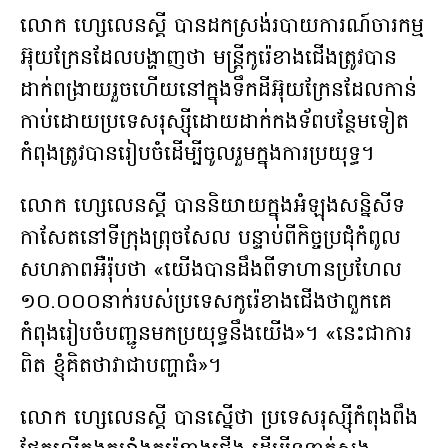
លោក ហ្សេលេនស្គី បានដកស្រង់របាយការណ៍ចារកម្ម
អ៊ុយក្រែនដែលបង្ហាញថា មន្រ្ដីកូរ៉េខាងជើងត្រូវបាន
ដាក់ពង្រាយរួចហើយនៅក្នុងទឹកដីអ៊ុយក្រែនដែលកាន់
កាប់ដោយប្រទេសរុស្ស៊ីដោយដាក់កងទ័ពបន្ថែមទៀត
កំពុងត្រូវបានរៀបចំដើម្បីចូលរួមក្នុងការប្រយុទ្ធ។
លោក ហ្សេលេនស្គី បាននិយាយក្នុងអំឡុងសន្និសីទ
កាសែតនៅទីក្រុងព្រុចសែល បន្ទាប់ពីកិច្ចប្រជុំកំពូល
សហភាពអឺរ៉ុបថា «យើងបានដឹងពីទាហានប្រហែល
១០.០០០នាក់របស់ប្រទេសកូរ៉េខាងជើងថាពួកគេ
កំពុងរៀបចំបញ្ជូនមកប្រយុទ្ធនឹងយើង»។ «នេះជាការ
ពិត ខ្ញុំគិតថាវាជាបញ្ហាធំ»។
លោក ហ្សេលេនស្គី បានស្នើថា ប្រទេសរុស្ស៊ីកំពុងពឹង