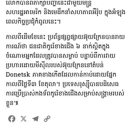
លោកបានពិភាក្សាបញ្ហានេះជាមួយមន្ត្រី
សហរដ្ឋអាមេរិក និងមេដឹកនាំសហភាពអឺរ៉ុប ក្នុងអំឡុង
ពេលកិច្ចប្រជុំកំពូលនេះ។
កាលពីដើមខែនេះ ប្រព័ន្ធផ្សព្វផ្សាយអ៊ុយក្រែនបានរាយ
ការណ៍ថា ជនជាតិកូរ៉េខាងជើង ៦ នាក់ស្ថិតក្នុង
ចំណោមអ្នកដែលត្រូវបានសម្លាប់ បន្ទាប់ពីការវាយ
ប្រហារដោយមីស៊ីលរបស់អ៊ុយក្រែននៅតំបន់
Donetsk ភាគខាងកើតដែលកាន់កាប់ដោយផ្នែក
កាលពីថ្ងៃទី៣ ខែតុលា។ ប្រទេសរុស្ស៊ីបានបដិសេធ
ការប្រើប្រាស់កងទ័ពកូរ៉េខាងជើងសម្រាប់សង្គ្រាមរបស់
ខ្លួន៕
F
X
T
C
a
el
o