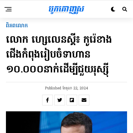
ពិភពលោក
លោក ហ្សេលេនស្គី៖ កូរ៉េ​ខាង​
ជើង​កំពុង​រៀបចំ​ទាហាន ​
១០.០០០​នាក់​ដើម្បី​ជួយ​រុស្ស៊ី
Published
ខែ​តុលា 22, 2024