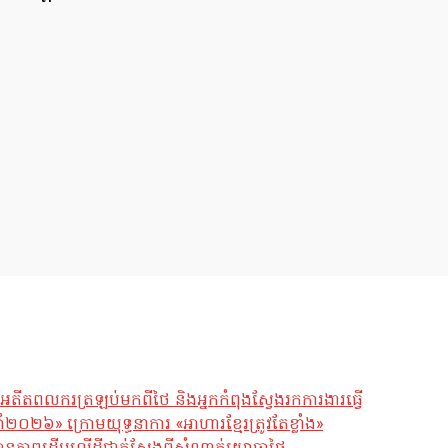
អតីតពលករត្រឡប់មកពីថៃ និងអ្នកកំពុងស្វែងរកការងារធ្វើ
ឆ្នាំ២០២៦» ក្រោមយុទ្ធនាការ «អាហារខ្មែរត្រូវតែខ្លាំង»