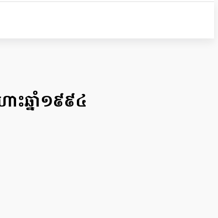
តហោះឆ្នាំ១៩៩៤