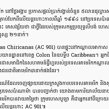
 នៅថ្ងៃអង្គារ ប្រកាសផ្តល់ប្រាក់រង្វាន់ចំនួន ៥លានដុល្លារ
ាក់គ្រាប់បែកពីលើយន្តហោះកាលពីឆ្នាំ ១៩៩៤ នៅប្រទេសប
ះ គេសង្ស័យថា ជាថ្វីដៃរបស់ក្រុមសកម្មប្រយុទ្ធលីបង់ ហ
នុស្ស ២១នាក់។
as Chiricanas (AC 901) បានផ្ទុះនៅកណ្តាលអាកាស ប
ានដ្ឋាននៅខេត្ត Colon នៃឧបទ្វីប Caribbean។ អ្នកជ
ជាសមាជិកនៃសហគមន៍ជ្វីហ្វរបស់ប្រទេសអាមេរិកកណ្តាលត
ទាំងជនជាតិអាមេរិក៣នាក់ផងដែរ។
ងការណ៍ដែលចេញផ្សាយដោយក្រសួងការបរទេសអាមេរិក និងស្
ចាំប្រទេសប៉ាណាម៉ា បានបញ្ជាក់ថា យោងតាមការិយាល័យន
មេរិកបានវាយតម្លៃថា ក្រុមហេសបូឡា គឺជាអ្នកនៅពីក្រោយករ
ៅលើយន្តហោះ AC 901៕