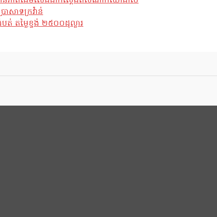
ែស្ថានភាពដើមលើដីជាក់ស្តែងពីសំណាក់យោធាថៃ
្រាសាទក្រវ៉ាន់
់ តម្លៃខ្ទង់ ២៥០០ដុល្លារ