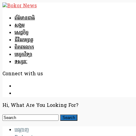
ព័ត៌មានជាតិ
សង្គម
សេដ្ឋកិច្ច
ជីវិតកម្សាន្ត
ពិភពលោក
បច្ចេកវិទ្យា
ទស្សនៈ
Connect with us
Hi, What Are You Looking For?
បណ្តាញ