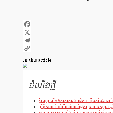
Facebook
X
Telegram
Copy
In this article:
Link
ដំណឹងថ្មី
ភ្នំពេញ បើកឱកាសការងារជិត ៣ម៉ឺនកន្លែង ដល់
ព្រឹត្តិការណ៍ «ពិព័រណ៍ពាណិជ្ជកម្មអាហារកម្ពុជា 