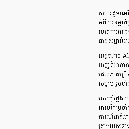
សហរដ្ឋអាមេរិក
អំពីការទម្ល
ហេតុការណ៍នេ
បានសម្លាប់ម
យន្តហោះ Al
ចេញពីអាកាសយ
ដែលភាគច្រើន
សម្លាប់ រួម
សេចក្តីថ្លែ
អាមេរិកប្រ
ការណ៍ជាតិអា
គ្រាប់បែកន