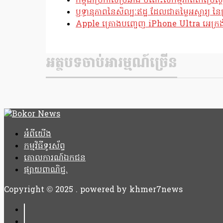
កម្ពុជាប្រកាសប្រឆាំង ចំពោះសកម្មភាពកែប្រ
ឫទ្ធានុភាពនៃសិល្បៈឥដ្ឋ ដែលជាតម្លៃអស្ចារ្យ នៃប
Apple គ្រោងបញ្ចេញ iPhone Ultra អេក្រង់បត
អត្ថបទចាប់អារម្មណ៍ច្រើន
អំពីយើង
កម្មវិធីទូរស័ព្ទ
គោលការណ៍ឯកជន
ផ្សាយពាណិជ្ជ.
Copyright © 2025 . powered by khmer7news