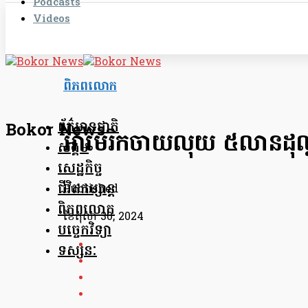
Podcasts
Videos
ពិភពលោក
ព័ត៌មានជាតិ
Bokor News
អាមេរិកចាយលុយ ៥លានដុល្លា
សង្គម
សេដ្ឋកិច្ច
ជីវិតកម្សាន្ត
Published
ពិភពលោក
ខែ​តុលា 30, 2024
បច្ចេកវិទ្យា
ទស្សនៈ