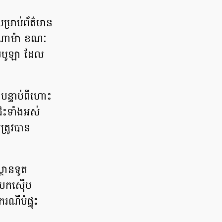
សម្រាប់ព័ត៌មាន
៉ាណាម៉ា ខណៈ
េសបូឡា ដែល
ន្ទាប់ពីហោះ
ិះទាំងអស់
្រូវបាន
ថានទូត
ាយកស៊ើប
ណីបំផ្ទុះ