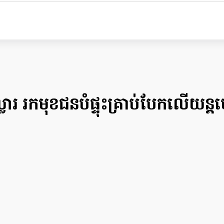
រ រកមុខជនបំផ្ទុះគ្រាប់បែកលើយន្