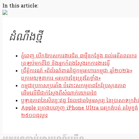
Copy
In this article:
Link
ដំណឹងថ្មី
ភ្នំពេញ បើកឱកាសការងារជិត ៣ម៉ឺនកន្លែង ដល់អតីតពលករ
ត្រឡប់មកពីថៃ និងអ្នកកំពុងស្វែងរកការងារធ្វើ
ព្រឹត្តិការណ៍ «ពិព័រណ៍ពាណិជ្ជកម្មអាហារកម្ពុជា ឆ្នាំ២០២៦»
ក្រោមយុទ្ធនាការ «អាហារខ្មែរត្រូវតែខ្លាំង»
កម្ពុជាប្រកាសប្រឆាំង ចំពោះសកម្មភាពកែប្រែស្ថានភាព
ដើមលើដីជាក់ស្តែងពីសំណាក់យោធាថៃ
ឫទ្ធានុភាពនៃសិល្បៈឥដ្ឋ ដែលជាតម្លៃអស្ចារ្យ នៃប្រាសាទក្រវ៉ាន
Apple គ្រោងបញ្ចេញ iPhone Ultra អេក្រង់បត់ តម្លៃខ្ទង់
២៥០០ដុល្លារ