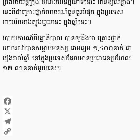
គ្រងរថយន្តក្រុង ខណៈតំបន់ភ្នំនៅទីនោះ មានខ្យល់ខ្លាំង។
នេះ​គឺជា​គ្រោះថ្នាក់​ចរាចរណ៍​ធ្ងន់ធ្ងរ​បំផុត​ ក្នុង​ប្រទេស​
អាមេរិក​ខាង​ត្បូង​មួយនេះ ក្នុង​ឆ្នាំ​នេះ។
របាយការណ៍ពីរដ្ឋាភិបាល បានឲ្យដឹងថា គ្រោះថ្នាក់
ចរាចរណ៍បានសម្លាប់មនុស្ស ជាមធ្យម ១,៤០០នាក់ ជា
រៀងរាល់ឆ្នាំ នៅក្នុងប្រទេសដែលមានប្រជាជនប្រហែល
១២ លាននាក់មួយនេះ៕
Facebook
X
Telegram