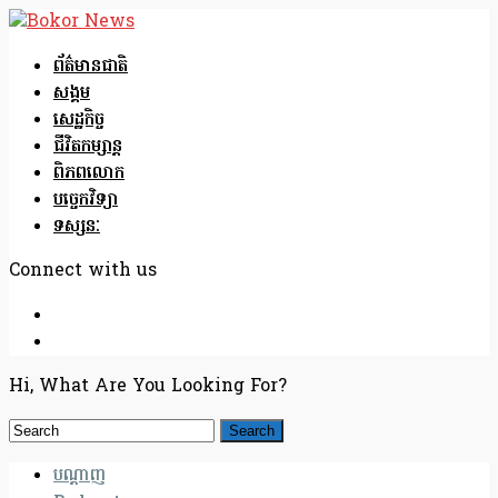
ព័ត៌មានជាតិ
សង្គម
សេដ្ឋកិច្ច
ជីវិតកម្សាន្ត
ពិភពលោក
បច្ចេកវិទ្យា
ទស្សនៈ
Connect with us
Hi, What Are You Looking For?
បណ្តាញ