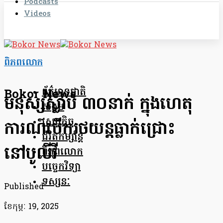
Podcasts
Videos
ពិភពលោក
ព័ត៌មានជាតិ
Bokor News
មនុស្សស្លាប់ ៣០នាក់ ក្នុងហេតុ
សង្គម
សេដ្ឋកិច្ច
ការណ៍បើករថយន្តធ្លាក់ជ្រោះ
ជីវិតកម្សាន្ត
នៅបូលីវី
ពិភពលោក
បច្ចេកវិទ្យា
ទស្សនៈ
Published
ខែ​កុម្ភៈ 19, 2025