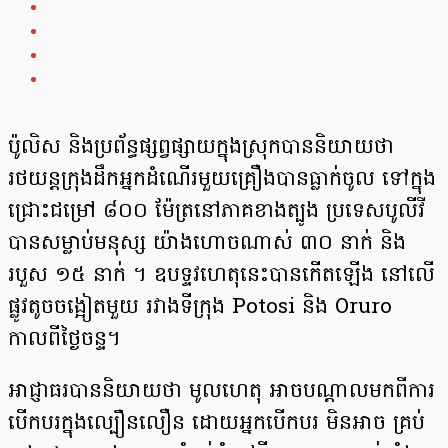
ប៉ូលិស និងប្រព័ន្ធផ្សព្វផ្សាយក្នុងស្រុកបាននិយាយថា
រថយន្តក្រុងដឹកអ្នកដំណើរមួយគ្រឿងបានធ្លាក់ចូល ទៅក្នុង
ជ្រោះជម្រៅ ៨០០ ម៉ែត្រនៅភាគខាងត្បូង ប្រទេសបូលីវី
បានសម្លាប់មនុស្ស យ៉ាងហោចណាស់ ៣០ នាក់ និង
របួស ១៥ នាក់ ។ ឧបទ្ទវហេតុ​នេះបានកើតឡើង នៅលើ
ផ្លូវតូចចង្អៀតមួយ រវាងទីក្រុង Potosi និង Oruro
កាលពីថ្ងៃចន្ទ។
អាជ្ញាធរបាននិយាយថា មូលហេតុ អាចបណ្តាលមកពីការ
បើកបរក្នុងល្បឿនលឿន ដោយអ្នកបើកបរ មិនអាច គ្រប់