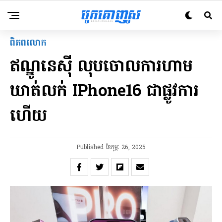
ពិភពលោក
ឥណ្ឌូនេស៊ី លុបចោលការហាម
ឃាត់លក់​ IPhone16 ជាផ្លូវការ
ហើយ
Published
ខែ​កុម្ភៈ 26, 2025