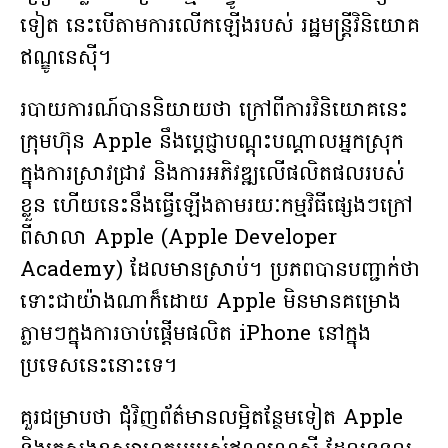
ទៀត នេះបើតាមការលើកឡើងរបស់ រដ្ឋមន្ត្រីវិនិយោគ
ឥណ្ឌូនេស៊ី។
របាយការណ៍បាននិយាយថា ក្រៅពីការវិនិយោគនេះ
ក្រុមហ៊ុន Apple នឹងប្តេជ្ញាបណ្តុះបណ្តាលអ្នកស្រុក
ក្នុងការស្រាវជ្រាវ និងការអភិវឌ្ឍលើផលិតផលរបស់
ខ្លួន ហើយនេះនឹងធ្វើឡើងតាមរយៈកម្មវិធីផ្សេងៗក្រៅ
ពីសាលា Apple (Apple Developer
Academy) ដែលមានស្រាប់។ ប្រភពបានបញ្ជាក់ថា
ទោះជាយ៉ាងណាក៏ដោយ Apple មិនមានគម្រោង
ភ្លាមៗក្នុងការចាប់ផ្តើមផលិត iPhone នៅក្នុង
ប្រទេសនេះនោះទេ។
គួរជម្រាបថា ជុំវិញព័ត៌មានលម្អិតន្ថែមទៀត Apple