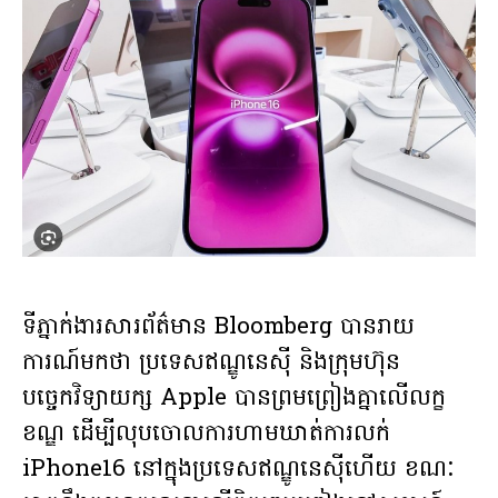
ទីភ្នាក់ងារសារព័ត៌មាន​ Bloomberg បានរាយ
ការណ៍មកថា ប្រទេសឥណ្ឌូនេស៊ី និងក្រុមហ៊ុន
បច្ចេកវិទ្យាយក្ស Apple បានព្រមព្រៀងគ្នាលើលក្ខ
ខណ្ឌ ដើម្បីលុបចោលការហាមឃាត់ការលក់
iPhone16 នៅក្នុងប្រទេសឥណ្ឌូនេស៊ីហើយ ខណៈ