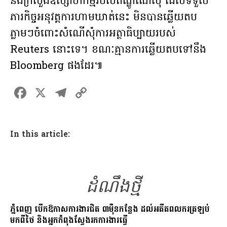
និងក្រសួងឧស្សាហកម្មរបស់ឥណ្ឌូណេស៊ី ដែលទទួល
ភារកិច្ចអនុវត្តការហាមឃាត់នេះ មិនបានឆ្លើយតប
ភ្លាមៗចំពោះសំណើសុំការអត្ថាធិប្បាយរបស់
Reuters នោះទេ។ ខណៈគ្មានការឆ្លើយតបទៅនឹង
Bloomberg ផងដែរ៕
F
X
T
C
a
el
o
ce
e
p
In this article:
b
gr
y
o
a
Li
o
m
n
ដំណឹងថ្មី
k
k
ភ្នំពេញ បើកឱកាសការងារជិត ៣ម៉ឺនកន្លែង ដល់អតីតពលករត្រឡប់
មកពីថៃ និងអ្នកកំពុងស្វែងរកការងារធ្វើ