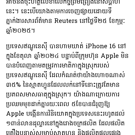
អាចនឹងចុះហត្ថលេខាលើកិច្ចព្រមព្រៀងនៅសប្តាហ៍
នេះ។ នេះបើយោងតាមការចេញផ្សាយដោយទី
ភ្នាក់ងារសារព័ត៌មាន​ Reuters នៅថ្ងៃទី២៥ ខែកុម្ភៈ
ឆ្នាំ២០២៥។
ប្រទេសឥណ្ឌូនេស៊ី បានហាមឃាត់ iPhone 16 នៅ
ក្នុងខែតុលា ឆ្នាំ២០២៤ បន្ទាប់ពីក្រុមហ៊ុន Apple មិន
បានបំពេញតាមតម្រូវការមាតិកាក្នុងស្រុករបស់
ប្រទេសឥណ្ឌូនេស៊ី ដែលកំណត់ថាយ៉ាងហោចណាស់
៣៥% នៃស្មាតហ្វូនដែលលក់នៅទីនោះត្រូវតែមាន
ប្រភពសមាសធាតុក្នុងស្រុក។ យ៉ាងណាក្រោយការ
ប្រឈមមុខដាក់គ្នារយៈពេល ៥ខែបានជំរុញឱ្យ
Apple បង្កើនការវិនិយោគក្នុងប្រទេសនេះរហូតដល់
១ពាន់លានដុល្លារនៅក្នុងរោងចក្រផលិត ដែលផលិត
គ្រឿងបន្លាស់សម្រាប់ស្មាតហ្វូន និងផលិតផលផ្សេង