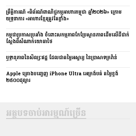
ព្រឹត្តិការណ៍ «ពិព័រណ៍ពាណិជ្ជកម្មអាហារកម្ពុជា ឆ្នាំ២០២៦» ក្រោម
យុទ្ធនាការ «អាហារខ្មែរត្រូវតែខ្លាំង»
កម្ពុជាប្រកាសប្រឆាំង ចំពោះសកម្មភាពកែប្រែស្ថានភាពដើមលើដីជាក់
ស្តែងពីសំណាក់យោធាថៃ
ឫទ្ធានុភាពនៃសិល្បៈឥដ្ឋ ដែលជាតម្លៃអស្ចារ្យ នៃប្រាសាទក្រវ៉ាន់
Apple គ្រោងបញ្ចេញ iPhone Ultra អេក្រង់បត់ តម្លៃខ្ទង់
២៥០០ដុល្លារ
អត្ថបទចាប់អារម្មណ៍ច្រើន