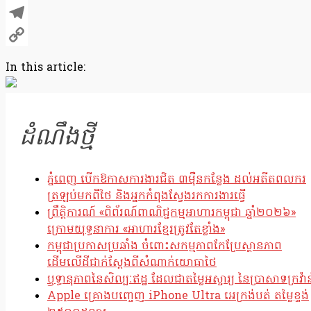
X
Telegram
Copy
In this article:
Link
ដំណឹងថ្មី
ភ្នំពេញ បើកឱកាសការងារជិត ៣ម៉ឺនកន្លែង ដល់អតីតពលករ
ត្រឡប់មកពីថៃ និងអ្នកកំពុងស្វែងរកការងារធ្វើ
ព្រឹត្តិការណ៍ «ពិព័រណ៍ពាណិជ្ជកម្មអាហារកម្ពុជា ឆ្នាំ២០២៦»
ក្រោមយុទ្ធនាការ «អាហារខ្មែរត្រូវតែខ្លាំង»
កម្ពុជាប្រកាសប្រឆាំង ចំពោះសកម្មភាពកែប្រែស្ថានភាព
ដើមលើដីជាក់ស្តែងពីសំណាក់យោធាថៃ
ឫទ្ធានុភាពនៃសិល្បៈឥដ្ឋ ដែលជាតម្លៃអស្ចារ្យ នៃប្រាសាទក្រវ៉ាន
Apple គ្រោងបញ្ចេញ iPhone Ultra អេក្រង់បត់ តម្លៃខ្ទង់