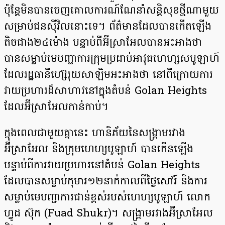
ប៉ុន្តែ​មិន​បាន​ចេញ​គោលការណ៍​ណែនាំ​សន្តិសុខ​ថ្មី​ណា​មួយ​
សម្រាប់​ជន​ស៊ីវិលនោះទេ។ ព័ត៌មានដែលបានកើតឡើង
តិចជាង២៤ម៉ោង បន្ទាប់ពីអ៊ីស្រាអែលបានអះអាងថា
បានសម្លាប់មេបញ្ជាការក្រុមប្រដាប់អាវុធហេហ្សសបូឡាហ៍
ដែលរដ្ឋធានីហ្ស៊េរុយសាឡិមអះអាងថា នៅពីក្រោយការ
វាយប្រហារដ៏សាហាវនៅក្នុងតំបន់ Golan Heights
ដែលអ៊ីស្រាអែលកាន់កាប់។
ក្នុងពេលជាមួយគ្នានេះ ហានិភ័យនៃសង្រ្គាមរវាង
អ៊ីស្រាអែល និងក្រុមហេហ្សបូឡាហ៍ បានកើនឡើង
បន្ទាប់ពីការវាយប្រហារនៅតំបន់ Golan Heights
ដែលបានសម្លាប់កុមារ១២នាក់កាលពីថ្ងៃសៅរ៍ និងការ
សម្លាប់មេបញ្ជាការជាន់ខ្ពស់របស់ហេហ្សបូឡាហ៍ លោក
ហ្វូដ ស៊ុក (Fuad Shukr)។ សង្គ្រាមរវាងអ៊ីស្រាអែល