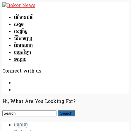
ព័ត៌មានជាតិ
សង្គម
សេដ្ឋកិច្ច
ជីវិតកម្សាន្ត
ពិភពលោក
បច្ចេកវិទ្យា
ទស្សនៈ
Connect with us
Hi, What Are You Looking For?
បណ្តាញ