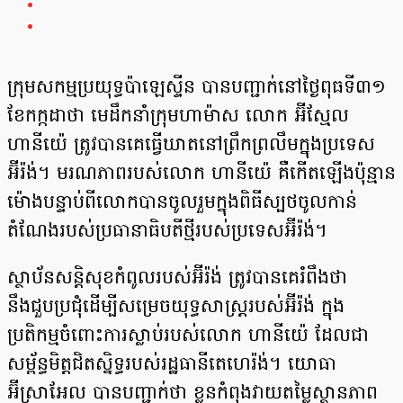
ក្រុមសកម្មប្រយុទ្ធប៉ាឡេស្ទីន បានបញ្ជាក់នៅថ្ងៃពុធទី៣១
ខែកក្កដាថា មេដឹកនាំក្រុមហាម៉ាស លោក អ៊ីស្មែល
ហានីយ៉េ ត្រូវបានគេធ្វើឃាតនៅព្រឹកព្រលឹមក្នុងប្រទេស
អ៊ីរ៉ង់។ មរណភាពរបស់លោក ហានីយ៉េ គឺកើតឡើងប៉ុន្មាន
ម៉ោងបន្ទាប់ពីលោកបានចូលរួមក្នុងពិធីស្បថចូលកាន់
តំណែងរបស់ប្រធានាធិបតីថ្មីរបស់ប្រទេសអ៊ីរ៉ង់។
ស្ថាប័នសន្តិសុខកំពូលរបស់អ៊ីរ៉ង់ ត្រូវបានគេរំពឹងថា
នឹងជួបប្រជុំដើម្បីសម្រេចយុទ្ធសាស្ត្ររបស់អ៊ីរ៉ង់ ក្នុង
ប្រតិកម្មចំពោះការស្លាប់របស់លោក ហានីយ៉េ ដែលជា
សម្ព័ន្ធមិត្តជិតស្និទ្ធរបស់រដ្ឋធានីតេហេរ៉ង់។ យោធា​
អ៊ីស្រាអែល​ បានបញ្ជាក់​ថា ខ្លួន​កំពុង​វាយ​តម្លៃ​ស្ថានភាព