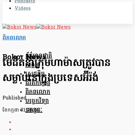
Podcasts
Videos
ពិភពលោក
ព័ត៌មានជាតិ
Bokor News
មេដឹកនាំក្រុមហាម៉ាសត្រូវបាន
សង្គម
សេដ្ឋកិច្ច
សម្លាប់​នៅក្នុងប្រទេស​អ៊ីរ៉ង់
ជីវិតកម្សាន្ត
ពិភពលោក
Published
បច្ចេកវិទ្យា
ទស្សនៈ
ខែ​កក្កដា 31, 2024