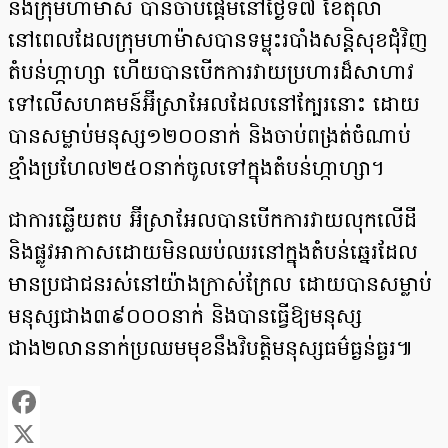
និងក្រុមហាម៉ាស បានចាប់ផ្តើមនៅថ្ងៃទី៧ ខែតុលា
នៅពេលដែលក្រុមហាម៉ាសបានទម្លុះរបាំងសន្តិសុខជុំវិញ
តំបន់ហ្កាហ្សា ហើយបានបើកការវាយប្រហារដ៏សាហាវ
ទៅលើសហគមន៍អ៊ីស្រាអែលដែលនៅក្បែរនោះ ដោយ
បានសម្លាប់មនុស្ស១២០០នាក់ និងចាប់ពង្រត់ចំណាប់
ខ្មាំងប្រហែល២៥០នាក់ចូលទៅក្នុងតំបន់ហ្កាហ្សា។
ជាការឆ្លើយតប អ៊ីស្រាអែលបានបើកការវាយលុកលើដី
និងផ្លូវអាកាសដោយមិនឈប់ឈរនៅក្នុងតំបន់ឆ្នេរដែល
មានប្រជាជនរស់នៅយ៉ាងក្រាស់ក្រែល ដោយបានសម្លាប់
មនុស្សជាង៣៩០០០នាក់ និងបានធ្វើឱ្យមនុស្ស
ជាង២លាននាក់ប្រឈមមុខនឹងវិបត្តិមនុស្សធម៌ធ្ងន់ធ្ងរ៕
Facebook