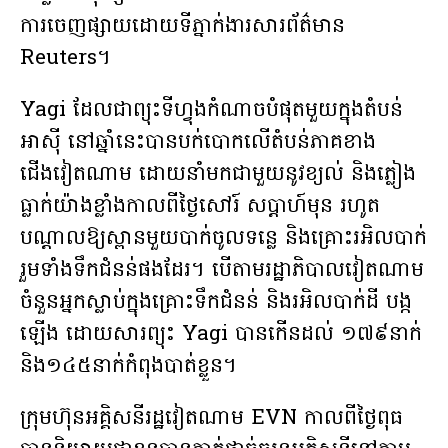
ការចេញផ្សាយដោយទីភ្នាក់ងារសារព័ត៌មាន
Reuters។
Yagi ដែលជាព្យុះទីហ្វុងកំណាចបំផុតមួយក្នុងតំបន់
អាស៊ី នៅឆ្នាំនេះបានបក់បោកលើតំបន់ភាគខាង
ជើងវៀតណាម ដោយនាំមកជាមួយនូវខ្យល់ និងភ្លៀង
ធ្លាក់យ៉ាងខ្លាំងកាលពីថ្ងៃសៅរ៍ សប្ដាហ៍មុន រហូត
បណ្ដាលឱ្យស្ពានមួយបាក់ចូលទន្លេ និងគ្រោះរអិលបាក់
រួមទាំងទឹកជំនន់ផងដែរ។ បើតាមរដ្ឋាភិបាលវៀតណាម
ចំនួនអ្នកស្លាប់ក្នុងគ្រោះទឹកជំនន់ និងរអិលបាក់ដី បង្ក
ឡើង ដោយសារព្យុះ Yagi បានកើនដល់ ១៧៩នាក់
និង១៤៥នាក់កំពុងបាត់ខ្លួន។
ក្រុមហ៊ុនអគ្គិសនីរដ្ឋវៀតណាម EVN កាលពីថ្ងៃពុធ