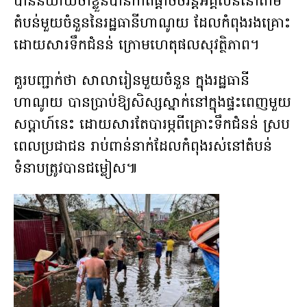
បាននិយាយថាខ្លួនបានកាត់ផ្ដាច់ចរន្តអគ្គិសនីនៅតាម
តំបន់មួយចំនួននៃរដ្ឋធានីហាណូយ ដែលកំពុងរងគ្រោះ
ដោយសារទឹកជំនន់ ក្រោមហេតុផលសុវត្ថិភាព។
គួរបញ្ជាក់ថា សាលារៀនមួយចំនួន ក្នុងរដ្ឋធានី
ហាណូយ បានប្រាប់ឱ្យសិស្សស្នាក់នៅក្នុងផ្ទះពេញមួយ
សប្ដាហ៍នេះ ដោយសារតែបារម្ភពីគ្រោះទឹកជំនន់ ស្រប
ពេលប្រជាជន រាប់ពាន់នាក់ដែលកំពុងរស់នៅតំបន់
ទំនាបត្រូវបានជម្លៀស៕