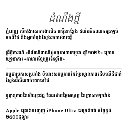
o
a
Li
o
m
n
ដំណឹងថ្មី
k
k
ភ្នំពេញ បើកឱកាសការងារជិត ៣ម៉ឺនកន្លែង ដល់អតីតពលករត្រឡប់
មកពីថៃ និងអ្នកកំពុងស្វែងរកការងារធ្វើ
ព្រឹត្តិការណ៍ «ពិព័រណ៍ពាណិជ្ជកម្មអាហារកម្ពុជា ឆ្នាំ២០២៦» ក្រោម
យុទ្ធនាការ «អាហារខ្មែរត្រូវតែខ្លាំង»
កម្ពុជាប្រកាសប្រឆាំង ចំពោះសកម្មភាពកែប្រែស្ថានភាពដើមលើដីជាក់
ស្តែងពីសំណាក់យោធាថៃ
ឫទ្ធានុភាពនៃសិល្បៈឥដ្ឋ ដែលជាតម្លៃអស្ចារ្យ នៃប្រាសាទក្រវ៉ាន់
Apple គ្រោងបញ្ចេញ iPhone Ultra អេក្រង់បត់ តម្លៃខ្ទង់
២៥០០ដុល្លារ