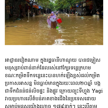
អាជ្ញាធរវៀតណាម ក្នុងរដ្ឋធានីហាណូយ បានជម្លៀស
មនុស្សរាប់ពាន់នាក់ដែលរស់នៅក្បែរទន្លេក្រហម
ខណៈកម្រិតទឹកទន្លេនេះបានហក់ឡើងខ្ពស់ដល់កម្រិត
ប្រកាសអាសន្ន មិនធ្លាប់មានក្នុងរយៈពេល២០ឆ្នាំ បង្ក
ជាទឹកជំនន់ជន់លិចផ្ទះ និងផ្លូវ ក្រោយព្យុះទីហ្វុង Yagi
វាយប្រហារលើតំបន់ភាគខាងជើងនៃប្រទេសដោយ
សម្លាប់មនុស្សយ៉ាងហោច ១៧៩នាក់។ នេះបើតាម