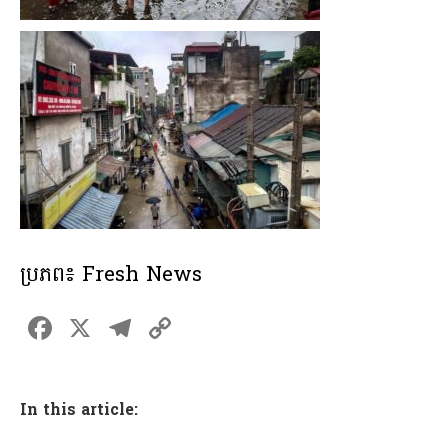
ប្រភព៖ Fresh News
F
X
T
C
a
el
o
ce
e
p
In this article:
b
gr
y