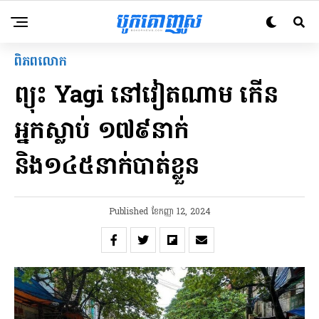
ពិភពលោក
ព្យុះ Yagi នៅវៀតណាម កើន
អ្នកស្លាប់ ១៧៩នាក់
និង១៤៥នាក់បាត់ខ្លួន
Published
ខែ​កញ្ញា 12, 2024