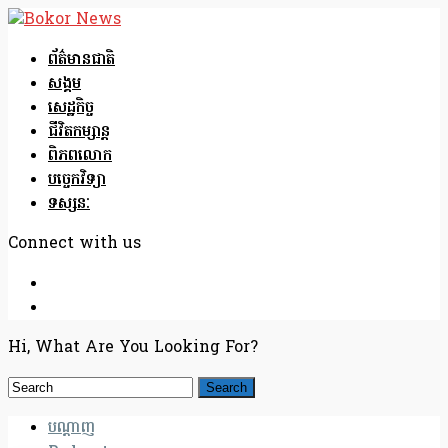
ព័ត៌មានជាតិ
សង្គម
សេដ្ឋកិច្ច
ជីវិតកម្សាន្ត
ពិភពលោក
បច្ចេកវិទ្យា
ទស្សនៈ
Connect with us
Hi, What Are You Looking For?
បណ្តាញ