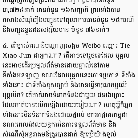
បណ្តេញចេញពីព្រះរាជាណាចក្រកម្ពុជាបានចំនួន
៣,៧២៤នាក់ មានចំនួន ១៦សញ្ជាតិ ព្រមទាំងបាន
កសាងសំណុំរឿងបញ្ជូនទៅតុលាការបានចំនួន ១៥ករណី
និងបញ្ជូនខ្លួនជនសង្ស័យបាន ចំនួន ៧៦នាក់។
៤. តើម្ចាស់គណនីបណ្តាញសង្គម Weibo ឈ្មោះ Tie
Xiao Jun ជាអ្នកណា? តើអាចទៅរួចទេដែល បុគ្គល
នេះអាចដើរប្រមូលព័ត៌មានដោយផ្ទាល់នៅតាម
ទីតាំងអនឡាញ ខណៈដែលបុគ្គលនេះចោទប្រកាន់ ទីតាំង
ទាំងនោះ ជាទីតាំងខុសច្បាប់ និងមានធ្វើទារុណកម្មលើ
បុគ្គលិក? តើគាត់អាចទំនាក់ទំនងជាមួយ ជនរងគ្រោះ
ដែលគាត់បានលើកឡើងដោយរបៀបណា? ហេតុអ្វីក៏អ្នក
ទាំងនោះមិនទំនាក់ទំនងដោយផ្ទាល់ មកអាជ្ញាធរកម្ពុជា
ខណៈពេលដែលយន្តការនៃការទទួលព័ត៌មាន និង
សំណើសុំអន្តរាគមន៍ត្រូវបានដាក់ ឱ្យប្រើយ៉ាងទូលំ