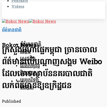
Podcasts
Videos
ព័ត៌មានជាតិ
ព័ត៌មានជាតិ
Bokor News
ក្រសួងមហាផ្ទៃកម្ពុជា ច្រានចោល
សង្គម
សេដ្ឋកិច្ច
ព័ត៌មានលើបណ្តាញសង្គម Weibo
ជីវិតកម្សាន្ត
ដែលចោទស្ថាប័ននគរបាលជាតិ
ពិភពលោក
បច្ចេកវិទ្យា
លក់ព័ត៌មាន​ឱ្យ​ឧក្រិដ្ឋជន
ទស្សនៈ
Published