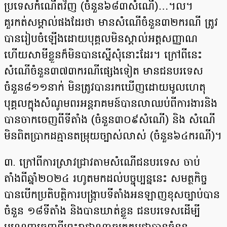
ប្រទេសកំណើតវិញ (ចំនួន៦៨៣សំណើ)…។ល។
គួរកត់សម្គាល់ផងដែរថា មានសំណើចំនួន៣២ករណី ត្រូវ
បានរៀបចំឡើងដោយបុគ្គលមិនស្គាល់អត្តសញ្ញាណ
ហើយសាមីខ្លួនក៏មិនបានស្នើសុំនោះដែរ។ ក្រៅពីនេះ
សំណើចំនួន៣៧៣ករណីផ្សេងទៀត មានជនបរទេស
ចំនួន៨១១នាក់ មិនត្រូវបានរកឃើញដោយមូលហេតុ
បុគ្គលក្នុងសំណូមពរអន្តរាគមន៍បានលាឈប់ពីការងារនិង
បានចាកចេញពីទីតាំង (ចំនួន៣០៩សំណើ) និង សំណើ
មិនពិតប្រាកដគ្មានតម្រុយច្បាស់លាស់ (ចំនួន៦៤ករណី)។
៣. ក្រៅពីការស្រាវជ្រាវតាមសំណើជនបរទេស ចាប់
តាំងពីឆ្នាំ២០២៤ រហូតមកដល់បច្ចុប្បន្ននេះ សមត្ថកិច្ច
បានបើកប្រតិបត្តិការបង្ក្រាបទីតាំងអនឡាញខុសច្បាប់បាន
ចំនួន ១៨ទីតាំង និងបានឃាត់ខ្លួន ជនបរទេសដើម្បី