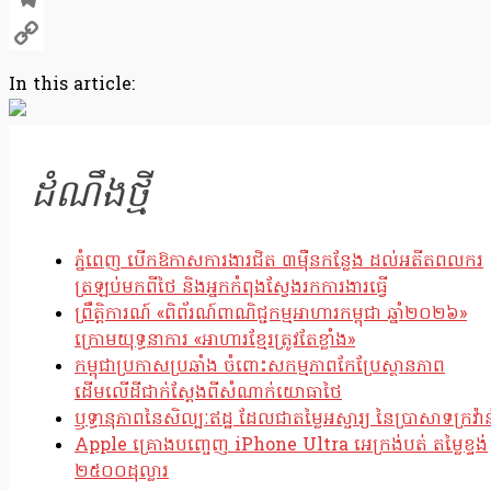
Telegram
Copy
In this article:
Link
ដំណឹងថ្មី
ភ្នំពេញ បើកឱកាសការងារជិត ៣ម៉ឺនកន្លែង ដល់អតីតពលករ
ត្រឡប់មកពីថៃ និងអ្នកកំពុងស្វែងរកការងារធ្វើ
ព្រឹត្តិការណ៍ «ពិព័រណ៍ពាណិជ្ជកម្មអាហារកម្ពុជា ឆ្នាំ២០២៦»
ក្រោមយុទ្ធនាការ «អាហារខ្មែរត្រូវតែខ្លាំង»
កម្ពុជាប្រកាសប្រឆាំង ចំពោះសកម្មភាពកែប្រែស្ថានភាព
ដើមលើដីជាក់ស្តែងពីសំណាក់យោធាថៃ
ឫទ្ធានុភាពនៃសិល្បៈឥដ្ឋ ដែលជាតម្លៃអស្ចារ្យ នៃប្រាសាទក្រវ៉ាន
Apple គ្រោងបញ្ចេញ iPhone Ultra អេក្រង់បត់ តម្លៃខ្ទង់
២៥០០ដុល្លារ