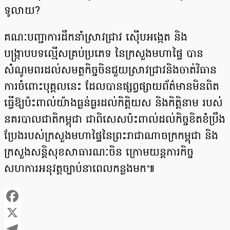
ទូលាយ?
គណៈបញ្ជាការដឹកនាំស្រាវជ្រាវ ស៊ើបអង្កេត និង
បង្ក្រាបបទល្មើសគ្រប់ប្រភេទ នៃក្រសួងមហាផ្ទៃ បាន
សំណូមពរដល់សមត្ថកិច្ចចិនជួយស្រាវជ្រាវនិងចាត់វិធាន
ការចំពោះបុគ្គលនេះ ដែលបានផ្សព្វផ្សាយព័ត៌មានមិនពិត
ធ្វើឱ្យប៉ះពាល់យ៉ាងធ្ងន់ធ្ងរដល់កិត្តិយស និងកិត្តិនាម របស់
នគរបាលជាតិកម្ពុជា ជាពិសេសប៉ះពាល់ដល់កិច្ចខិតខំប្រឹង
ប្រែងរបស់ក្រសួងមហាផ្ទៃនៃព្រះរាជាណាចក្រកម្ពុជា និង
ក្រសួងសន្តិសុខសាធារណៈចិន ក្រោមយន្តការកិច្ច
សហការអនុវត្តច្បាប់នាពេលកន្លងមក៕
Facebook
X