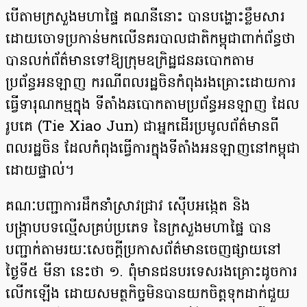
បើតាម​ក្រសួងមហាផ្ទៃ គណនីនោះ បាន​បង្ហោះខ្លឹមសារ
ដោយ​ចោទប្រកាន់មកលើនគរបាលជាតិកម្ពុជាពាក់ព័ន្ធថា
បានលក់ព័ត៌មានទៅឱ្យក្រុមឧក្រិដ្ឋជនឆបោកតាម
ប្រព័ន្ធអនឡាញ ករណីពលរដ្ឋចិនកំពុងរងគ្រោះដោយការ
ធ្វើទារុណកម្មក្នុង ទីតាំងឆបោកតាមប្រព័ន្ធអនឡាញ ដែល
រូបគេ (Tie Xiao Jun) ជាអ្នកដើរប្រមូលព័ត៌មានពី
ពលរដ្ឋចិន ដែលកំពុងធ្វើការក្នុងទីតាំងអនឡាញនៅកម្ពុជា
ដោយផ្ទាល់។
គណៈបញ្ជាការដឹកនាំស្រាវជ្រាវ ស៊ើបអង្កេត និង
បង្ក្រាបបទល្មើសគ្រប់ប្រភេទ នៃក្រសួងមហាផ្ទៃ បាន
បញ្ជាក់តាមរយៈ​សេចក្តីប្រកាស​ព័ត៌មាន​ចេញផ្សាយ​នៅ​
ថ្ងៃទី៥ មីនា នេះថា ១. ពុំមានជនបរទេសរងគ្រោះដូចការ
លើកឡើង ដោយសមត្ថកិច្ចមិនបានយកចិត្តទុកដាក់ជួយ