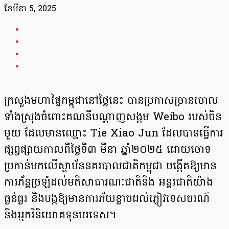
ខែ​មីនា 5, 2025
ក្រសួងមហាផ្ទៃកម្ពុជា​នៅថ្ងៃនេះ បានប្រកាស​ច្រានចោល
ទាំងស្រុង​ចំពោះ​គណនីបណ្តាញ​សង្គម Weibo របស់ចិន​
មួយ ដែលមានឈ្មោះ Tie Xiao Jun ដែលបានធ្វើការ​
ផ្សព្វផ្សាយ​កាលពីថ្ងៃទី៣ មីនា ឆ្នាំ២០២៥ ដោយចោទ
ប្រកាន់មកលើស្ថាប័ននគរបាលជាតិកម្ពុជា បង្កើតឱ្យមាន
ការភ័ន្តច្រឡំដល់មតិសាធារណៈជាតិនិង អន្តរជាតិយ៉ាង
ធ្ងន់ធ្ងរ និងបង្កឱ្យមានការភ័យខ្លាចដល់ភ្ញៀវទេសចរណ៍
និងអ្នកវិនិយោគទុនបរទេស។