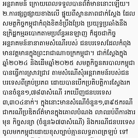
អន្តរាគមន៍ ក្រោយពេលទទួលបានព័ត៌មាននោះឡើយ។
២.ការផ្សព្វផ្សាយខាងលើ ផ្ទុយពីស្ថានភាពជាក់ស្តែង ដែល
សមត្ថកិច្ចកម្ពុជាកំពុងខិតខំប្រឹងប្រែង ប្រយុទ្ធប្រឆាំងនឹង
ឧក្រិដ្ឋកម្មឆបោកតាមប្រព័ន្ធអនឡាញ ក៏ដូចជាកិច្ច
អន្តរាគមន៍នានាតាមសំណើរបស់ ជនបរទេសដែលកំពុង
មានវត្តមានក្នុងព្រះរាជាណាចក្រកម្ពុជា។ ជាក់ស្តែងក្នុង
ឆ្នាំ២០២៤ និងដើមឆ្នាំ២០២៥ សមត្ថកិច្ចនគរបាលកម្ពុជា
បានធ្វើការស្រាវជ្រាវ តាមសំណើសុំអន្តរាគមន៍របស់ជន
បរទេសពីគ្រប់ប្រភព ដោយបានបើកប្រតិបត្តិការស្វែងរក
បានចំនួន១,៧៨៣សំណើ រកឃើញជនបរទេស
៣,៣០៤នាក់។ ក្នុងនោះមានសំណើចំនួន១,៣៩៥ករណី
ជាករណីប្រឌិតព័ត៌មានក្នុងគោលបំណង លាឈប់ពីការងារ
មុន កិច្ចសន្យា (ចំនួន៦៧៣សំណើ) និងករណីជនបរទេស
ចូលមកកម្ពុជាដោយខុសច្បាប់គ្មានលទ្ធភាពត្រឡប់ ទៅ