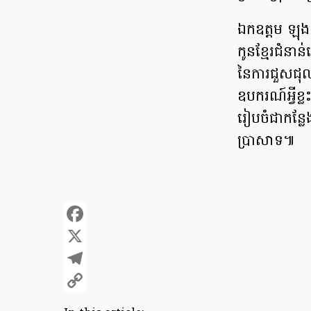
ឯកឧត្តម ឡុង
កូនខ្មែរជំនា
នៃការជួសជុល
ឧបករណ៍អ្វីខ្
រៀបចំជាកន្ល
ប្រាសាទ៕
Facebook
X
Telegram
Copy