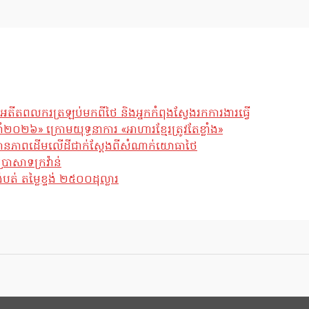
អតីតពលករត្រឡប់មកពីថៃ និងអ្នកកំពុងស្វែងរកការងារធ្វើ
ឆ្នាំ២០២៦» ក្រោមយុទ្ធនាការ «អាហារខ្មែរត្រូវតែខ្លាំង»
ែស្ថានភាពដើមលើដីជាក់ស្តែងពីសំណាក់យោធាថៃ
្រាសាទក្រវ៉ាន់
់ តម្លៃខ្ទង់ ២៥០០ដុល្លារ