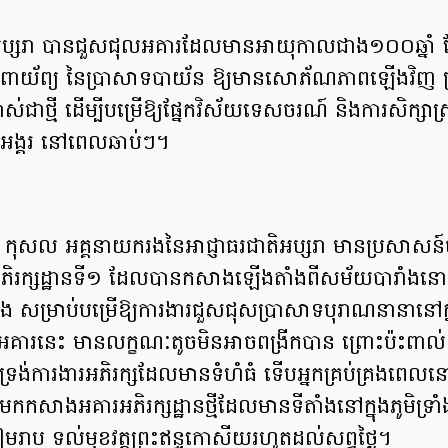
តិអប្សរា បានជួសជុលអគារដែលមានអាយុកាលជាង១០០ឆ្នាំ
ែកពាយ័ព្យ នៃប្រាសាទបាយ័ន ឱ្យមានសោភ័ណភាពឡើងវិញ ព
ាស់ជាថ្មី ដើម្បីបម្រើឱ្យផ្នែកវិស័យទេសចរណ៍ និងការសិក្សាស្រ
ក្សអង្គរ នៅពេលឆាប់ៗ។
 កុសល អគ្គនាយករងនៃអាជ្ញាធរជាតិអប្សរា មានប្រសាសន
ៃអភិរក្សដ្ឋានទី១ ដែលបានកសាងឡើងតាំងពីសម័យបារាំងន
 សម្រាប់បម្រើឱ្យការងារជួសជុសប្រាសាទបុរាណនានានៅក្ន
គារនេះ មានលក្ខណៈតូចមិនអាចពង្រីកបាន ព្រោះប៉ះពាល
រទ្រង់ការងារអភិរក្សដែលមានទំហំធំ ទើបអ្នកគ្រប់គ្រងពេល
តូរមកកសាងអគារអភិរក្សដ្ឋានថ្មីដែលមានទីតាំងនៅក្នុងភូមិទ្រាំ
ៀមរាប ទល់មុខវត្តព្រះឥន្ទកោសីយរហូតដល់សព្វថ្ងៃ។