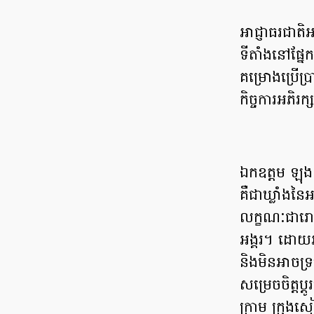
អាជ្ញាធរជា
ទីតាំងនៅផ្ន
គម្រោងប្រើប្រ
កិច្ចការអភិរ
ឯកឧត្តម ឡុង
គឺជាឃ្លាំងន
លក្ខណៈជារោង
អង្គរ។ ដោយអ
និងមិនអាចទ្
សម្រេចចិត្តប្
ក្រាម ក្រុងស