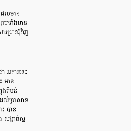
 ដែលមាន
្រមទាំងមាន
ាវជ្រាវជុំវិញ
៍ថា អគារនេះ
ោះ មាន
ុងតំបន់
់ដល់ប្រាសាទ
នោះ បាន
ង សង្កាត់ស្ល