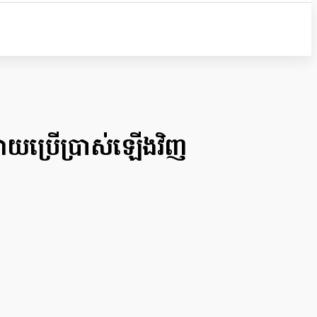
ោយប្រើប្រាស់ឡើងវិញ