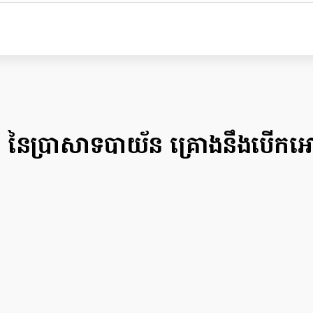
 នៃប្រាសាទបាយ័ន គ្រោងនឹងបើកអ