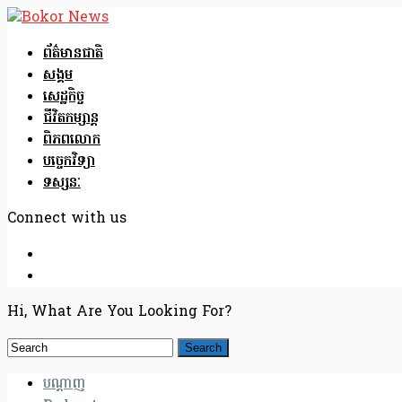
ព័ត៌មានជាតិ
សង្គម
សេដ្ឋកិច្ច
ជីវិតកម្សាន្ត
ពិភពលោក
បច្ចេកវិទ្យា
ទស្សនៈ
Connect with us
Hi, What Are You Looking For?
បណ្តាញ