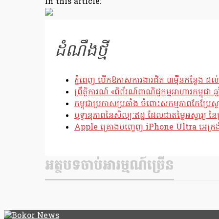
In this article:
Link
ដំណឹងថ្មី
ភ្នំពេញ បើកឱកាសការងារជិត ៣ម៉ឺនកន្លែង ដល់
ព្រឹត្តិការណ៍ «ពិព័រណ៍ពាណិជ្ជកម្មអាហារកម្ពុជា 
កម្ពុជាប្រកាសប្រឆាំង ចំពោះសកម្មភាពកែប្រ
ឫទ្ធានុភាពនៃសិល្បៈឥដ្ឋ ដែលជាតម្លៃអស្ចារ្យ នៃប
Apple គ្រោងបញ្ចេញ iPhone Ultra អេក្រង់បត
អត្ថបទចាប់អារម្មណ៍ច្រើន