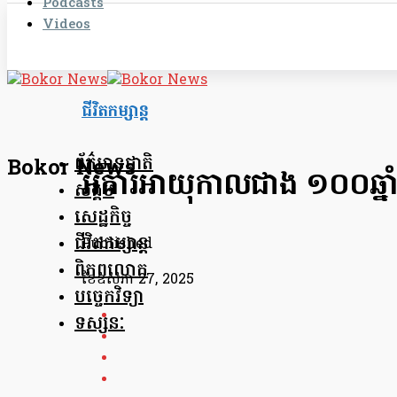
Podcasts
Videos
ជីវិតកម្សាន្ត
ព័ត៌មានជាតិ
Bokor News
អគារអាយុកាលជាង ១០០ឆ្នាំ
សង្គម
សេដ្ឋកិច្ច
ជីវិតកម្សាន្ត
Published
ពិភពលោក
ខែ​ឧសភា 27, 2025
បច្ចេកវិទ្យា
ទស្សនៈ