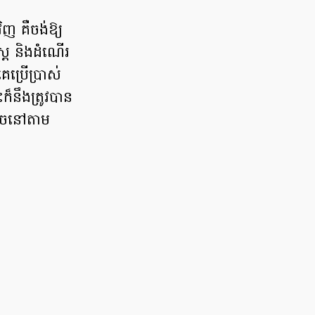
ញ គឺចង់ឱ្យ
ត្រ និងដំណើរ
ប្រើប្រាស់
៏នឹងត្រូវបាន
លេចនៅតាម