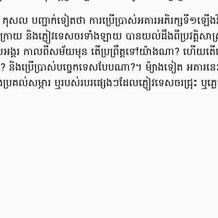
 កុសល បញ្ជាក់ទៀតថា ការប្រើប្រាស់អគារអភិរក្សទី១ឡើងវិ
ន់ក្រោយ និងភ្ញៀវទេសចរទាំងឡាយ បានយល់ដឹងពីប្រវត្តិសាស្
អង្គរ កាលពីសម័យមុន តើប្រព្រឹត្តទៅយ៉ាងណា? ហើយតើគេ
លះ? និងប្រើប្រាស់បច្ចេកទេសបែបណា?។ ម៉្យាងទៀត អគារនេះក
ែងប្រគល់សម្ភារ ឬរបស់របរផ្សេងៗដែលភ្ញៀវទេសចរជ្រុះ ឬភ្