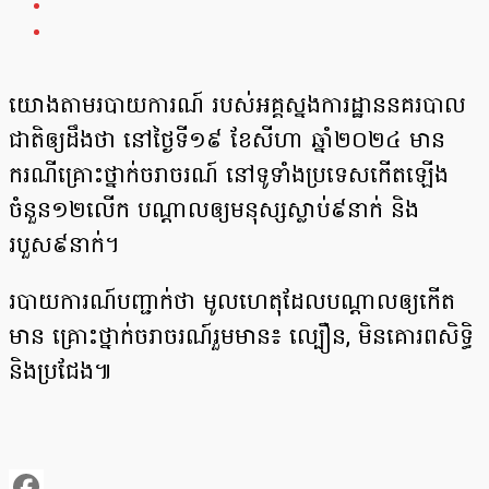
យោងតាមរបាយការណ៍ របស់អគ្គស្នងការដ្ឋាននគរបាល
ជាតិឲ្យដឹងថា នៅថ្ងៃទី១៩ ខែសីហា ឆ្នាំ២០២៤ មាន
ករណីគ្រោះថ្នាក់ចរាចរណ៍ នៅទូទាំងប្រទេសកើតឡើង
ចំនួន១២លើក បណ្ដាលឲ្យមនុស្សស្លាប់៩នាក់ និង
របួស៩នាក់។
របាយការណ៍បញ្ជាក់ថា មូលហេតុដែលបណ្ដាលឲ្យកើត
មាន គ្រោះថ្នាក់ចរាចរណ៍រួមមាន៖ ល្បឿន, មិនគោរពសិទិ្ធ
និងប្រជែង៕