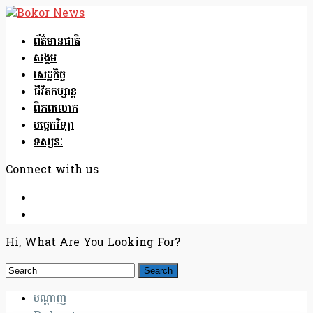
ព័ត៌មានជាតិ
សង្គម
សេដ្ឋកិច្ច
ជីវិតកម្សាន្ត
ពិភពលោក
បច្ចេកវិទ្យា
ទស្សនៈ
Connect with us
Hi, What Are You Looking For?
បណ្តាញ