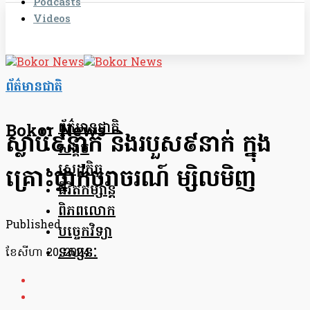
Podcasts
Videos
ព័ត៌មានជាតិ
ព័ត៌មានជាតិ
Bokor News
ស្លាប់៩នាក់ និងរបួស៩នាក់ ក្នុង
សង្គម
សេដ្ឋកិច្ច
គ្រោះថ្នាក់ចរាចរណ៍ ម្សិលមិញ
ជីវិតកម្សាន្ត
ពិភពលោក
Published
បច្ចេកវិទ្យា
ទស្សនៈ
ខែ​សីហា 20, 2024