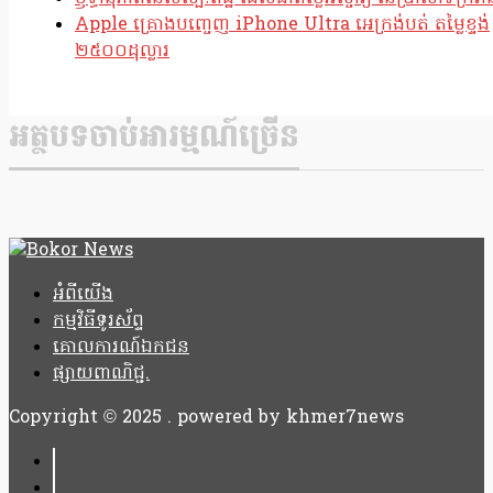
Apple គ្រោងបញ្ចេញ iPhone Ultra អេក្រង់បត់ តម្លៃខ្ទង់
២៥០០ដុល្លារ
អត្ថបទចាប់អារម្មណ៍ច្រើន
អំពីយើង
កម្មវិធីទូរស័ព្ទ
គោលការណ៍ឯកជន
ផ្សាយពាណិជ្ជ.
Copyright © 2025 . powered by khmer7news