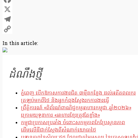
Facebook
X
Telegram
Copy
In this article:
Link
ដំណឹងថ្មី
ភ្នំពេញ បើកឱកាសការងារជិត ៣ម៉ឺនកន្លែង ដល់អតីតពលករ
ត្រឡប់មកពីថៃ និងអ្នកកំពុងស្វែងរកការងារធ្វើ
ព្រឹត្តិការណ៍ «ពិព័រណ៍ពាណិជ្ជកម្មអាហារកម្ពុជា ឆ្នាំ២០២៦»
ក្រោមយុទ្ធនាការ «អាហារខ្មែរត្រូវតែខ្លាំង»
កម្ពុជាប្រកាសប្រឆាំង ចំពោះសកម្មភាពកែប្រែស្ថានភាព
ដើមលើដីជាក់ស្តែងពីសំណាក់យោធាថៃ
ឫទ្ធានុភាពនៃសិល្បៈឥដ្ឋ ដែលជាតម្លៃអស្ចារ្យ នៃប្រាសាទក្រវ៉ាន