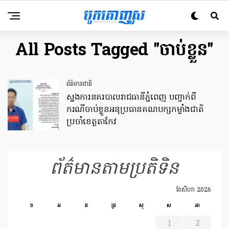
All Posts Tagged "ចាប់ខ្លួន"
ព័ត៌មានជាតិ
ស្នងការនគរបាលរាជធានីភ្នំពេញ បញ្ជាក់ពី
ករណីចាប់ខ្លួន​អនុប្រធានគណបក្សកម្លាំងជាតិ
ប្រចាំខេត្តតាកែវ
ព័ត៌មានតាមប្រតិទិន
ខែ​សីហា 2026
ច
អ
ព
ព្រ
សុ
ស
អា
1
2