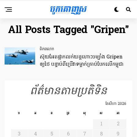
All Posts Tagged "Gripen"
ពិភពលោក
ស៊ុយអែតផ្អាកលក់យន្តហោះចម្បាំង Gripen
ឲ្យថៃ បន្ទាប់ពីប្រើវាទម្លាក់គ្រាប់បែកលើកម្ពុជា
ព័ត៌មានតាមប្រតិទិន
ខែ​សីហា 2026
ច
អ
ព
ព្រ
សុ
ស
អា
1
2
3
4
5
6
7
8
9