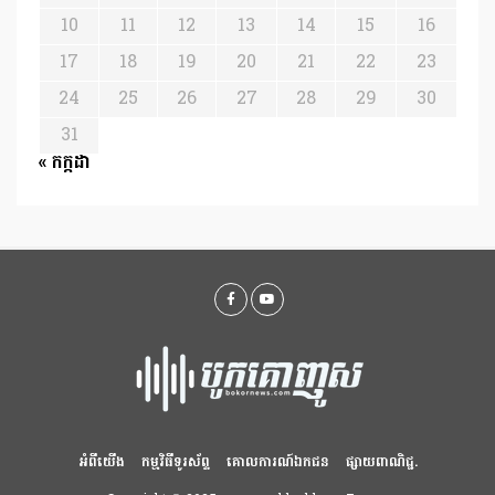
10
11
12
13
14
15
16
17
18
19
20
21
22
23
24
25
26
27
28
29
30
31
« កក្កដា
អំពីយើង
កម្មវិធីទូរស័ព្ទ
គោលការណ៍ឯកជន
ផ្សាយពាណិជ្ជ.