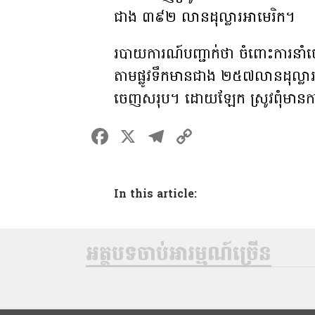
ជាង ៣៩២ លានដុល្លារអាមេរិក។
របាយការណ៍បញ្ជាក់ថា ចំពោះការនា
តាមផ្លូវទឹកមានជាង ២៥៧លានដុល្លារ
ចេញសរុប។ ដោយឡែក ស្រូវពុំមាន
F
X
T
C
a
el
o
ce
e
p
In this article:
b
gr
y
o
a
Li
o
m
n
អត្ថបទចាប់អារម្មណ៍ច្រើន
k
k