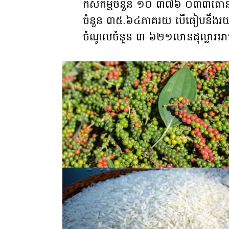
កសិកម្មចំនួន ១០ ៣៧៦ ០៣៣តោន
ចំនួន ៣៥.៦៤ភាគរយ បើធៀបនឹងរយៈពេ
ចំណូលចំនួន ៣ ៦២១លានដុល្លារអា