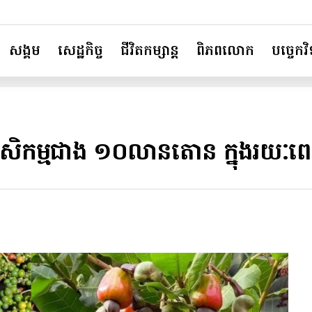
សង្គម
សេដ្ឋកិច្ច
ជីវិតកម្សាន្ត
ពិភពលោក
បច្ចេកវិទ
សិកម្មជាង ១០លានតោន ក្នុងរយៈពេល