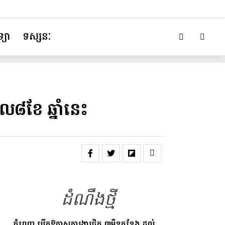
្យា
ទស្សនៈ
៨ខែ ឆ្នាំនេះ
ដំណឹងថ្មី