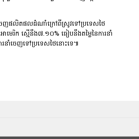
ំចេញផលិតផលដំណាំក្រៅពីស្រូវទៅប្រទេសថៃ
អាមេរិក ស្មើនឹង៧.១០% ធៀបនឹងតម្លៃនៃការនាំ
ការនាំចេញទៅប្រទេសថៃនោះទេ៕