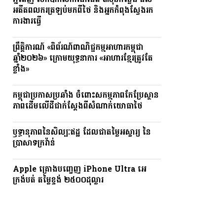
ភ្នំពេញ បើកឱកាសការងារជិត ៣ម៉ឺនកន្លែង ដល់
អតីតពលករត្រឡប់មកពីថៃ និងអ្នកកំពុងស្វែងរក
ការងារធ្វើ
ព្រឹត្តិការណ៍ «ពិព័រណ៍ពាណិជ្ជកម្មអាហារកម្ពុជា
ឆ្នាំ២០២៦» ក្រោមយុទ្ធនាការ «អាហារខ្មែរត្រូវតែ
ខ្លាំង»
កម្ពុជាប្រកាសប្រឆាំង ចំពោះសកម្មភាពកែប្រែស្ថាន
ភាពដើមលើដីជាក់ស្តែងពីសំណាក់យោធាថៃ
ឫទ្ធានុភាពនៃសិល្បៈឥដ្ឋ ដែលជាតម្លៃអស្ចារ្យ នៃ
ប្រាសាទក្រវ៉ាន់
Apple គ្រោងបញ្ចេញ iPhone Ultra អេ
ក្រង់បត់ តម្លៃខ្ទង់ ២៥០០ដុល្លារ