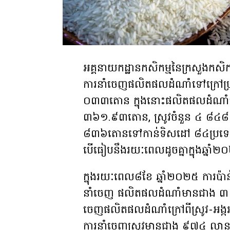
អគ្គនាយកដ្ឋានកសិកម្មនៃក្រសួងកសិក
ការនាំចេញផលិតផលដំណាំទៅក្រៅ
០៣៣តោន ក្នុងនោះផលិតផលដំណាំក្រ
៣៦១.៩៣តោន, ស្រូវចំនួន ៤ ៨៤៨
៨៣៦តោនទៅកាន់ទិសដៅ ៨៤ប្រទ
បើធៀបនឹងរយៈពេលដូចគ្នាក្នុងឆ្នាំ
ក្នុងរយៈពេល៨ខែ ឆ្នាំ២០២៥ ការប៉ាន
នាំចេញ ផលិតផលដំណាំមានជាង ៣ ៦២១
ចេញផលិតផលដំណាំក្រៅពីស្រូវ-អង្ករ
ការនាំចេញស្រូវមានជាង ៩៧៤ លានដុល