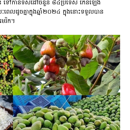
 ទៅកាន់ទិសដៅចំនួន ៨៤ប្រទេស កើនឡើង
លដូចគ្នាក្នុងឆ្នាំ២០២៤ ក្នុងនោះទទួលបាន
មេរិក។