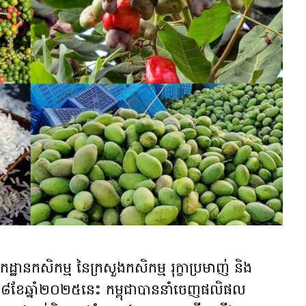
នកសិកម្ម នៃក្រសួងកសិកម្ម រុក្ខាប្រមាញ់ និង
៨ខែឆ្នាំ២០២៥នេះ កម្ពុជាបាននាំចេញផលិផល