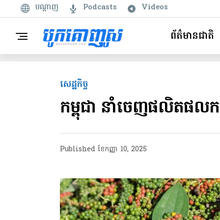
បណ្តាញ
Podcasts
Videos
ព័ត៌មានជាតិ
សេដ្ឋកិច្ច
កម្ពុជា នាំចេញផលិតផលក
Published
ខែ​កញ្ញា 10, 2025