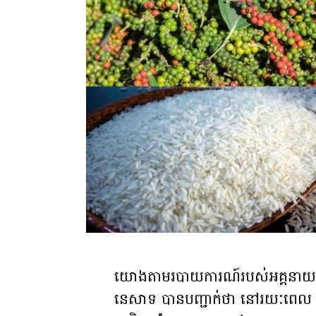
យោងតាមរបាយការណ៍របស់អគ្គនាយកដ្ឋា
នេសាទ បានបញ្ជាក់ថា នៅរយៈពេល 