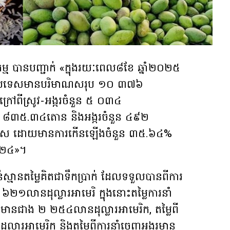
ម្ម បានបញ្ជាក់ «ក្នុងរយៈពេល៨ខែ ឆ្នាំ២០២៥
ប្រទេសមានបរិមាណសរុប ១០ ៣៧៦
ៅពីស្រូវ-អង្ករចំនួន ៥ ០៣៤
 ៨៣៥.៣៤តោន និងអង្ករចំនួន ៤៩២
េស ដោយមានការកើនឡើងចំនួន ៣៥.៦៤%
២០២៤»។
់ស្មានតម្លៃគិតជាទឹកប្រាក់ ដែលទទួលបានពីការ
លានដុល្លារអាមេរិ ក្នុងនោះតម្លៃការនាំ
មានជាង ២ ២៥៤លានដុល្លារអាមេរិក, តម្លៃពី
្លារអាមេរិក និងតម្លៃពីការនាំចេញអង្ករមាន