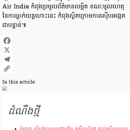
Air India កំពុងប្រមូលព័ត៌មានលម្អិត ខណៈមូលហេតុ
នៃការធ្លាក់យន្តហោះនេះ កំពុងស្ថិតក្រោមការស៊ើបអង្កេត
ជាបន្ទាន់៕
Facebook
X
Telegram
Copy
In this article:
Link
ដំណឹងថ្មី
ភ្នំពេញ បើកឱកាសការងារជិត ៣ម៉ឺនកន្លែង ដល់អតីតពលករ