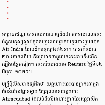
អាជ្ញាធរឥណ្ឌាបានរាយការណ៍ឲ្យដឹងថា មកទល់ពេលនេះ
ចំនួនមនុស្សស្លាប់ក្នុងឧបទ្ទវហេតុធ្លាក់យន្តហោះក្រុមហ៊ុន
Air India ដែលដឹកមនុស្ស២៤២នាក់ បានកើនដល់
២០៤នាក់ហើយ និងព្រមានថាតួលេខនេះអាចនឹងកើន
ឡើងបន្ថែមទៀត។ នេះបើយោងតាម Reuters ថ្ងៃទី១២
មិថុនា ២០២៥។
មន្ត្រីប៉ូលិសបានឲ្យដឹងថា យន្តហោះនេះបានធ្លាក់នៅក្នុង
តំបន់លំនៅដ្ឋានមួយ ក្បែរព្រលានយន្តហោះ
Ahmedabad ដែលចំពីលើអាហារដ្ឋាននៃអន្តេវាសិក