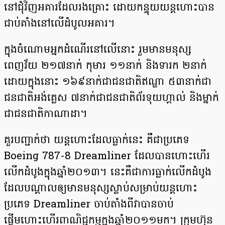
នៅជុំវិញអគារដែលរងគ្រោះ ដោយកន្ទុយយន្តហោះបាន
ជាប់គាំងនៅលើដំបូលអគារ។
ក្នុងចំណោមអ្នកដំណើរនៅលើនោះ រួមមានមនុស្ស
ពេញវ័យ ២១៧នាក់ កុមារ ១១នាក់ និងទារក ២នាក់
ដោយក្នុងនោះ ១៦៩នាក់ជាជនជាតិឥណ្ឌា ៥៣នាក់ជា
ជនជាតិអង់គ្លេស ៧នាក់ជាជនជាតិព័រទុយហ្គាល់ និងម្នាក់
ជាជនជាតិកាណាដា។
គួរបញ្ជាក់ថា យន្តហោះដែលធ្លាក់នេះ គឺជាប្រភេទ
Boeing 787-8 Dreamliner ដែលបានហោះហើរ
លើកដំបូងក្នុងឆ្នាំ២០១៣។ នេះគឺជាការធ្លាក់លើកដំបូង
ដែលបណ្ដាលឲ្យមានមនុស្សស្លាប់សម្រាប់យន្តហោះ
ប្រភេទ Dreamliner ចាប់តាំងពីវាបានចាប់
ផ្តើមហោះហើរពាណិជ្ជកម្មក្នុងឆ្នាំ២០១១មក។ ក្រុមហ៊ុន