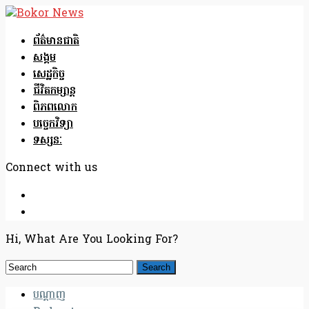
ព័ត៌មានជាតិ
សង្គម
សេដ្ឋកិច្ច
ជីវិតកម្សាន្ត
ពិភពលោក
បច្ចេកវិទ្យា
ទស្សនៈ
Connect with us
Hi, What Are You Looking For?
បណ្តាញ