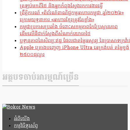
ត្រឡប់មកពីថៃ និងអ្នកកំពុងស្វែងរកការងារធ្វើ
ព្រឹត្តិការណ៍ «ពិព័រណ៍ពាណិជ្ជកម្មអាហារកម្ពុជា ឆ្នាំ២០២៦»
ក្រោមយុទ្ធនាការ «អាហារខ្មែរត្រូវតែខ្លាំង»
កម្ពុជាប្រកាសប្រឆាំង ចំពោះសកម្មភាពកែប្រែស្ថានភាព
ដើមលើដីជាក់ស្តែងពីសំណាក់យោធាថៃ
ឫទ្ធានុភាពនៃសិល្បៈឥដ្ឋ ដែលជាតម្លៃអស្ចារ្យ នៃប្រាសាទក្រវ៉ាន
Apple គ្រោងបញ្ចេញ iPhone Ultra អេក្រង់បត់ តម្លៃខ្ទង់
២៥០០ដុល្លារ
អត្ថបទចាប់អារម្មណ៍ច្រើន
អំពីយើង
កម្មវិធីទូរស័ព្ទ