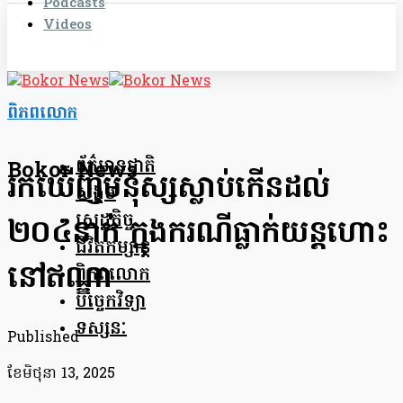
Podcasts
Videos
ពិភពលោក
ព័ត៌មានជាតិ
Bokor News
រកឃើញមនុស្សស្លាប់កើនដល់
សង្គម
សេដ្ឋកិច្ច
២០៤នាក់ ក្នុងករណីធ្លាក់យន្តហោះ
ជីវិតកម្សាន្ត
នៅឥណ្ឌា
ពិភពលោក
បច្ចេកវិទ្យា
ទស្សនៈ
Published
ខែ​មិថុនា 13, 2025