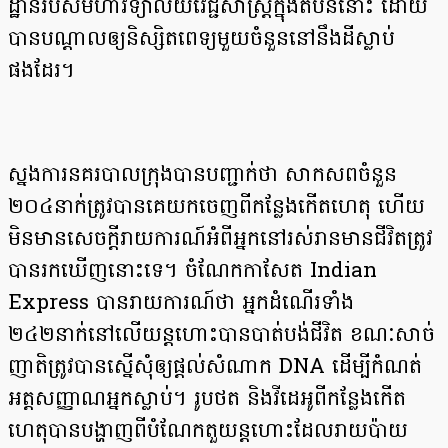
ដ្ឋានរបស់មហាវិទ្យាល័យវេជ្ជសាស្ត្រក្នុងតំបន់នោះ ដោយ
បានបណ្តាលឲ្យនិស្សិតពេទ្យមួយចំនួននៅនឹងដីស្លាប់
ផងដែរ។
ស្នងការនគរបាលក្រុងបានបញ្ជាក់ថា សាកសពចំនួន
២០៤នាក់ត្រូវបានគេយកចេញពីកន្លែងកើតហេតុ ហើយ
មិនមានសេចក្តីរាយការណ៍អំពីអ្នកនៅរស់រានមានជីវិតត្រូវ
បានរកឃើញនោះទេ។ ចំណែកកាសែត Indian
Express បានរាយការណ៍ថា អ្នកដំណើរទាំង
២៤២នាក់នៅលើយន្តហោះបានបាត់បង់ជីវិត ខណៈសាច់
ញាតិត្រូវបានស្នើសុំឲ្យផ្តល់សំណាក DNA ដើម្បីកំណត់
អត្តសញ្ញាណអ្នកស្លាប់។ រូបថត និងវីដេអូពីកន្លែងកើត
ហេតុបានបង្ហាញពីបំណែកតួយន្តហោះដែលរាយប៉ាយ