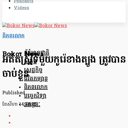
Podcasts
Videos
ពិភពលោក
ព័ត៌មានជាតិ
Bokor News
អតីតស្ត្រីទីមួយកូរ៉េខាងត្បូង ត្រូវបាន
សង្គម
សេដ្ឋកិច្ច
ចាប់ខ្លួន
ជីវិតកម្សាន្ត
ពិភពលោក
Published
បច្ចេកវិទ្យា
ទស្សនៈ
ខែ​សីហា 14, 2025