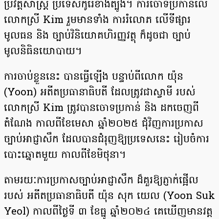
ប្រវត្តិសាស្ត្រ ប្រទេសកូរ៉េខាងត្បូង។ ការចោទប្រកាន់លើ
លោកស្រី Kim រួមមានទាំង ការរំលោភ លើទីផ្សារ
មូលធន និង ច្បាប់វិនិយោគហិរញ្ញវត្ថុ ក៏ដូចជា ច្បាប់
មូលនិធិនយោបាយ។
ការចាប់ខ្លួននេះ បានធ្វើឡើង បន្ទាប់ពីលោក យ៉ុន
(Yoon) អតីតប្រធានាធិបតី ដែលត្រូវជាស្វាមី របស់
លោកស្រី Kim ត្រូវបានចោទប្រកាន់ និង ដកចេញពី
តំណែង កាលពីខែមេសា ឆ្នាំ២០២៥ ជុំវិញការប្រកាស
ច្បាប់អាជ្ញាសឹក ដែលបានជំរុញឱ្យប្រទេសនេះ រៀបចំការ
បោះឆ្នោតមួយ កាលពីខែមិថុនា។
តាមរយៈការប្រកាសច្បាប់អាជ្ញាសឹក ដ៏គួរឱ្យភ្ញាក់ផ្អើល
របស់ អតីតប្រធានាធិបតី យ៉ុន សុក យេល (Yoon Suk
Yeol) កាលពីថ្ងៃទី ៣ ខែធ្នូ ឆ្នាំ២០២៤ គេឃើញមានវត្ត