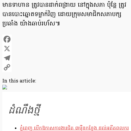
មានទាហាន ត្រូវបានដាក់ពង្រាយ នៅក្នុងសភា ប៉ុន្តែ ត្រូវ
បានបោះឆ្នោតទម្លាក់វិញ ដោយក្រុមសមាជិកសភាបក្ស
ប្រឆាំង យ៉ាងឆាប់រហ័ស៕
Facebook
X
Telegram
Copy
In this article:
Link
ដំណឹងថ្មី
ភ្នំពេញ បើកឱកាសការងារជិត ៣ម៉ឺនកន្លែង ដល់អតីតពលករ