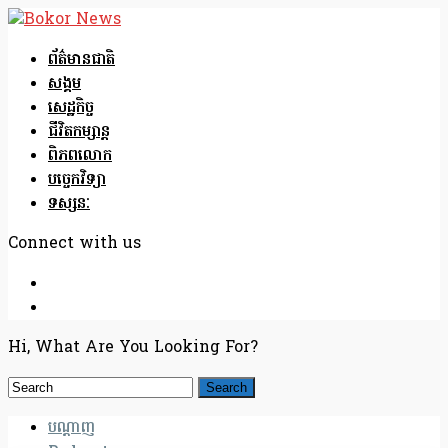
ព័ត៌មានជាតិ
សង្គម
សេដ្ឋកិច្ច
ជីវិតកម្សាន្ត
ពិភពលោក
បច្ចេកវិទ្យា
ទស្សនៈ
Connect with us
Hi, What Are You Looking For?
បណ្តាញ