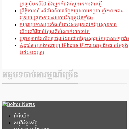
ត្រឡប់មកពីថៃ និងអ្នកកំពុងស្វែងរកការងារធ្វើ
ព្រឹត្តិការណ៍ «ពិព័រណ៍ពាណិជ្ជកម្មអាហារកម្ពុជា ឆ្នាំ២០២៦»
ក្រោមយុទ្ធនាការ «អាហារខ្មែរត្រូវតែខ្លាំង»
កម្ពុជាប្រកាសប្រឆាំង ចំពោះសកម្មភាពកែប្រែស្ថានភាព
ដើមលើដីជាក់ស្តែងពីសំណាក់យោធាថៃ
ឫទ្ធានុភាពនៃសិល្បៈឥដ្ឋ ដែលជាតម្លៃអស្ចារ្យ នៃប្រាសាទក្រវ៉ាន
Apple គ្រោងបញ្ចេញ iPhone Ultra អេក្រង់បត់ តម្លៃខ្ទង់
២៥០០ដុល្លារ
អត្ថបទចាប់អារម្មណ៍ច្រើន
អំពីយើង
កម្មវិធីទូរស័ព្ទ