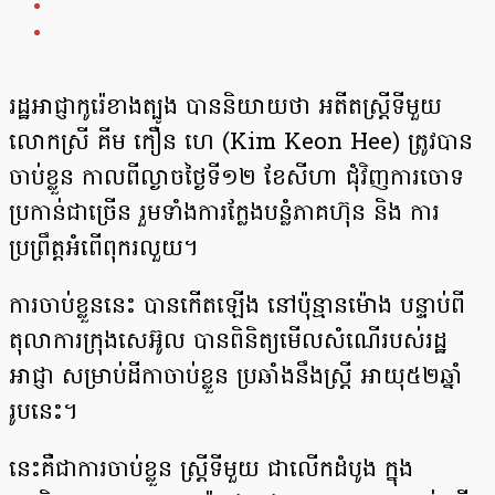
រដ្ឋអាជ្ញាកូរ៉េខាងត្បូង បាននិយាយថា អតីតស្ត្រីទីមួយ
លោកស្រី គីម កឿន ហេ (Kim Keon Hee) ត្រូវបាន
ចាប់ខ្លួន កាលពីល្ងាចថ្ងៃទី១២ ខែសីហា ជុំវិញការចោទ
ប្រកាន់ជាច្រើន រួមទាំងការក្លែងបន្លំភាគហ៊ុន និង ការ
ប្រព្រឹត្តអំពើពុករលួយ។
ការចាប់ខ្លួននេះ បានកើតឡើង នៅប៉ុន្មានម៉ោង បន្ទាប់ពី
តុលាការក្រុងសេអ៊ូល បានពិនិត្យមើលសំណើរបស់រដ្ឋ
អាជ្ញា សម្រាប់ដីកាចាប់ខ្លួន ប្រឆាំងនឹងស្ត្រី អាយុ៥២ឆ្នាំ
រូបនេះ។
នេះគឺជាការចាប់ខ្លួន ស្ត្រីទីមួយ ជាលើកដំបូង ក្នុង