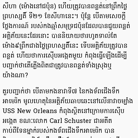
សីហា (ម៉ោងនៅជប៉ុន) ហើយត្រូវបានពន្លត់នៅព្រឹកថ្ងៃ
ព្រហស្បតិ៍ ទី២១ ខែសីហានេះ។ ប៉ុន្តែ បើតាមសេចក្ដី
ថ្លែងការណ៍ របស់កងឆ្មាំសមុទ្រជប៉ុនដែលបានជួយពន្លត់
អគ្គិភ័យនេះដែរនោះ បាននិយាយថារហូតទាល់តែ
ម៉ោង៩ព្រឹកជាងថ្ងៃព្រហស្បតិ៍នេះ ទើបអគ្គិភ័យត្រូវបាន
ពន្លត់ ហើយថាការស៊ើបអង្កេតមួយ កំពុងធ្វើឡើងដើម្បី
បញ្ជាក់ថាតើភ្លើងពិតជាត្រូវបានពន្លត់ទាំងស្រុងឬ
យ៉ាងណា?
គួរបញ្ជាក់ថា បើតាមកងនាវាទី៧ នៃកងទ័ពជើងទឹក
អាមេរិក មូលហេតុនៃអគ្គិភ័យឆាបឆេះនៅលើនាវាច​ម្បាំង
USS New Orleans កំពុងស្ថិតនៅក្រោមការស៊ើប
អង្កេត ខណៈលោក Carl Schuster ជាអតីត
កាប់ពីទែនម្នាក់របស់កងទ័ពជើងទឹកអាមេរិក បាន