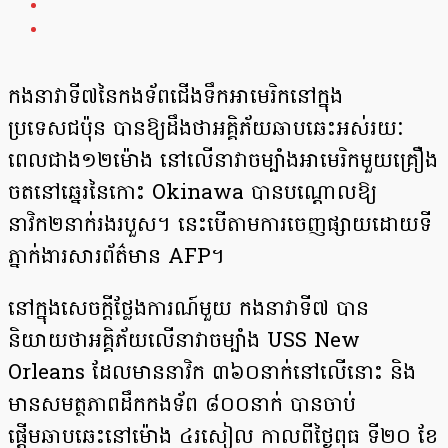
កងនាវាទី៧នៃកងទ័ពជើងទឹកអាមេរិកនៅក្នុង
ប្រទេសជប៉ុន បានឱ្យដឹងថាអគ្គិភ័យឆាបឆេះអស់រយៈ
ពេលជាង១២ម៉ោង នៅលើនាវាចម្បាំងអាមេរិកមួយគ្រឿង
ចតនៅឆ្នេរនៃកោះ Okinawa បានបណ្ដោលឱ្យ
នាវិក២នាក់រងរបួស។ នេះបើតាមការចេញផ្សាយដោយទី
ភ្នាក់ងារសារព័ត៌មាន AFP។
នៅក្នុងសេចក្ដីថ្លែងការណ៍មួយ កងនាវាទី៧ បាន
និយាយថាអគ្គិភ័យលើនាវាចម្បាំង USS New
Orleans ដែលមាននាវិក ៣៦០នាក់នៅលើនោះ និង
មានសមត្ថភាពដឹកកងទ័ព ៨០០នាក់ បានចាប់
ផ្ដើមឆាបឆេះនៅម៉ោង ៤រសៀល កាលពីថ្ងៃពុធ ទី២០ ខែ