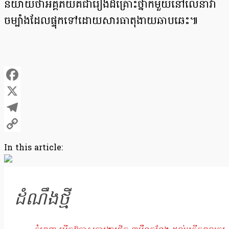
និយាយថាអគ្គិភ័យគឺជារឿងដ៏គ្រោះថ្នាក់មួយនៅលើនាវា
ចម្បាំងដែលផ្ទុកទៅដោយសារធាតុងាយឆាបឆេះ៕
Facebook
X
Telegram
Copy
In this article:
Link
ដំណឹងថ្មី