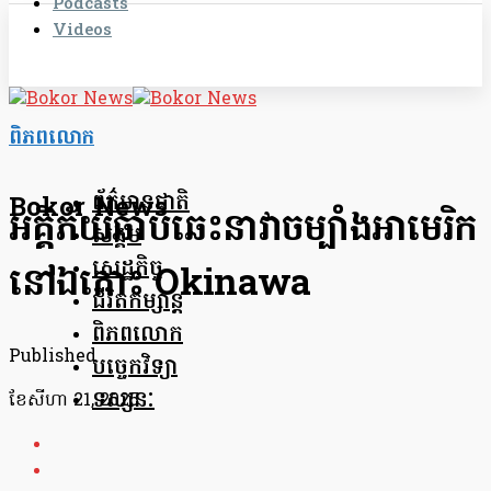
Podcasts
Videos
ពិភពលោក
ព័ត៌មានជាតិ
Bokor News
អគ្គិភ័យឆាបឆេះនាវាចម្បាំងអាមេរិក
សង្គម
សេដ្ឋកិច្ច
នៅឯកោះ Okinawa
ជីវិតកម្សាន្ត
ពិភពលោក
Published
បច្ចេកវិទ្យា
ទស្សនៈ
ខែ​សីហា 21, 2025