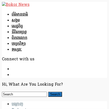
ព័ត៌មានជាតិ
សង្គម
សេដ្ឋកិច្ច
ជីវិតកម្សាន្ត
ពិភពលោក
បច្ចេកវិទ្យា
ទស្សនៈ
Connect with us
Hi, What Are You Looking For?
បណ្តាញ