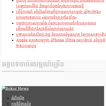
ភ្នំពេញ បើកឱកាសការងារជិត ៣ម៉ឺនកន្លែង ដល់អតីតពលករ
ត្រឡប់មកពីថៃ និងអ្នកកំពុងស្វែងរកការងារធ្វើ
ព្រឹត្តិការណ៍ «ពិព័រណ៍ពាណិជ្ជកម្មអាហារកម្ពុជា ឆ្នាំ២០២៦»
ក្រោមយុទ្ធនាការ «អាហារខ្មែរត្រូវតែខ្លាំង»
កម្ពុជាប្រកាសប្រឆាំង ចំពោះសកម្មភាពកែប្រែស្ថានភាព
ដើមលើដីជាក់ស្តែងពីសំណាក់យោធាថៃ
ឫទ្ធានុភាពនៃសិល្បៈឥដ្ឋ ដែលជាតម្លៃអស្ចារ្យ នៃប្រាសាទក្រវ៉ាន
Apple គ្រោងបញ្ចេញ iPhone Ultra អេក្រង់បត់ តម្លៃខ្ទង់
២៥០០ដុល្លារ
អត្ថបទចាប់អារម្មណ៍ច្រើន
អំពីយើង
កម្មវិធីទូរស័ព្ទ