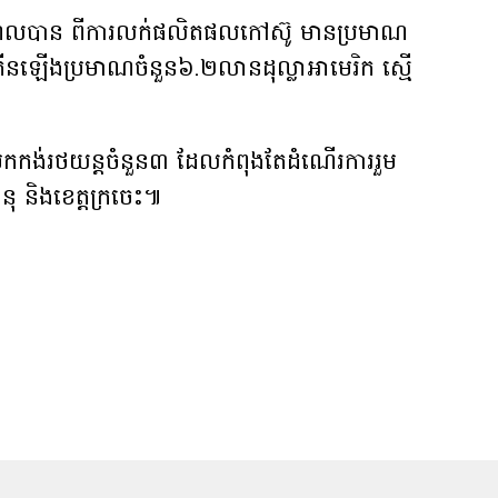
កចំណូលបាន ពីការលក់ផលិតផលកៅស៊ូ មានប្រមាណ
ើនឡើងប្រមាណចំនួន៦.២លានដុល្លាអាមេរិក ស្មើ
តសំបកកង់រថយន្ដចំនួន៣ ដែលកំពុងតែដំណើរការរួម
ុ និងខេត្តក្រចេះ៕