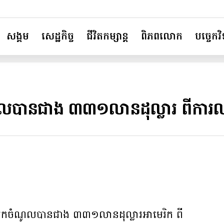
សង្គម
សេដ្ឋកិច្ច
ជីវិតកម្សាន្ត
ពិភពលោក
បច្ចេកវិទ
កចំណូលបានជាង ៣៣១លានដុល្លារ ពីក
ារកចំណូលបានជាង ៣៣១លានដុល្លារអាមេរិក ពី