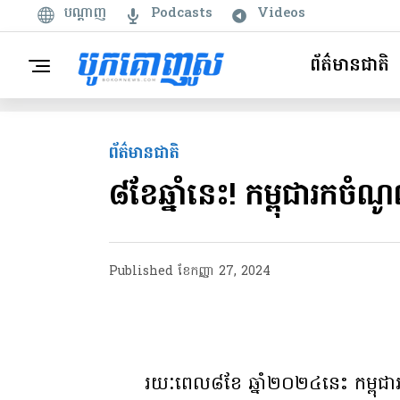
បណ្តាញ
Podcasts
Videos
ព័ត៌មានជាតិ
ព័ត៌មានជាតិ
៨ខែឆ្នាំនេះ! កម្ពុជារ
Published
ខែ​កញ្ញា 27, 2024
រយៈពេល៨ខែ ឆ្នាំ២០២៤នេះ កម្ពុជ