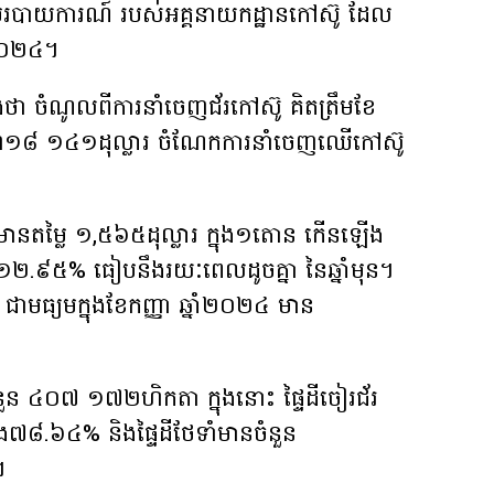
បាយការណ៍ របស់អគ្គនាយកដ្ឋានកៅស៊ូ ដែល
ំ២០២៤។
ឹងថា ចំណូលពីការនាំចេញជ័រកៅស៊ូ គិតត្រឹមខែ
៣១៨ ១៤១ដុល្លារ ចំណែកការនាំចេញឈើកៅស៊ូ
៊ូមានតម្លៃ ១,៥៦៥ដុល្លារ ក្នុង១តោន កើនឡើង
ឹង១២.៩៥% ធៀបនឹងរយៈពេលដូចគ្នា នៃឆ្នាំមុន។
ាមធ្យមក្នុងខែកញ្ញា ឆ្នាំ២០២៤ មាន
ំនួន ៤០៧ ១៧២ហិកតា ក្នុងនោះ ផ្ទៃដីចៀរជ័រ
៧៨.៦៤% និងផ្ទៃដីថែទាំមានចំនួន
។