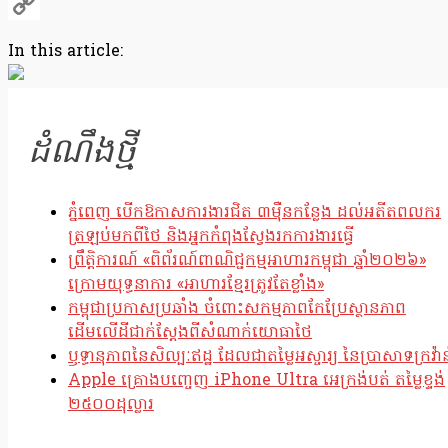
Telegram
Copy
In this article:
Link
ដំណឹងថ្មី
ភ្នំពេញ បើកឱកាសការងារជិត ៣ម៉ឺនកន្លែង ដល់អតីតពលករ
ត្រឡប់មកពីថៃ និងអ្នកកំពុងស្វែងរកការងារធ្វើ
ព្រឹត្តិការណ៍ «ពិព័រណ៍ពាណិជ្ជកម្មអាហារកម្ពុជា ឆ្នាំ២០២៦»
ក្រោមយុទ្ធនាការ «អាហារខ្មែរត្រូវតែខ្លាំង»
កម្ពុជាប្រកាសប្រឆាំង ចំពោះសកម្មភាពកែប្រែស្ថានភាព
ដើមលើដីជាក់ស្តែងពីសំណាក់យោធាថៃ
ឫទ្ធានុភាពនៃសិល្បៈឥដ្ឋ ដែលជាតម្លៃអស្ចារ្យ នៃប្រាសាទក្រវ៉ាន
Apple គ្រោងបញ្ចេញ iPhone Ultra អេក្រង់បត់ តម្លៃខ្ទង់
២៥០០ដុល្លារ