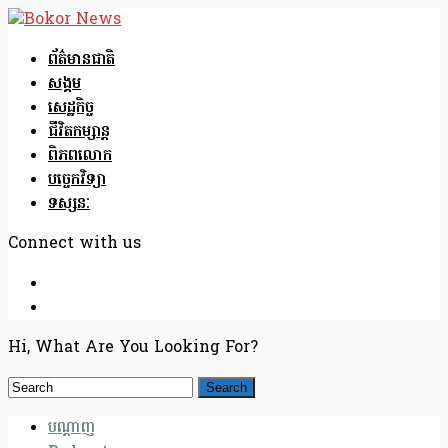
ព័ត៌មានជាតិ
សង្គម
សេដ្ឋកិច្ច
ជីវិតកម្សាន្ត
ពិភពលោក
បច្ចេកវិទ្យា
ទស្សនៈ
Connect with us
Hi, What Are You Looking For?
បណ្តាញ