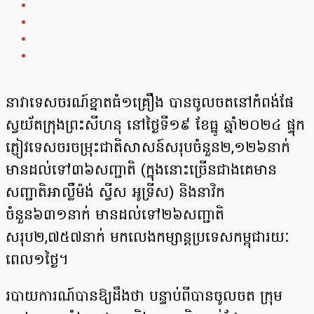
នាវាទេសចរណ៍ខ្នាតធំ១គ្រឿង បានចូលចតនៅកំពង់ផែ
ស្វយ័តក្រុងព្រះសីហនុ នៅថ្ងៃទី១៩ ខែធ្នូ ឆ្នាំ២០២៤ ផ្ទុក
ភ្ញៀវទេសចរចម្រុះជាតិសាសន៍សរុបចំនួន២,១២៦នាក់
មានដល់ទៅ៣៦សញ្ជាតិ (ក្នុងនោះច្រើនជាងគេមាន
សញ្ជាតិអាល្លឺម៉ង់ ស្វីស អូទ្រីស) និងនាវិក
ចំនួន៦៣១នាក់ មានដល់ទៅ២៦សញ្ជាតិ
សរុប២,៧៥៧នាក់ មកលេងកម្សាន្តប្រទេសកម្ពុជារយៈ
ពេល១ថ្ងៃ។
របាយការណ៍បានឱ្យដឹងថា បន្ទាប់ពីបានចូលចត ក្រុម