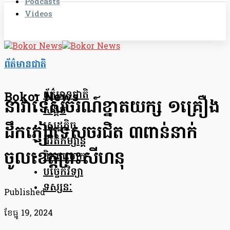
Podcasts
Videos
ព័ត៌មានជាតិ
ព័ត៌មានជាតិ
Bokor News
នាវាទេសចរណ៍ខ្នាតយក្ស ១គ្រឿង
សង្គម
សេដ្ឋកិច្ច
ដឹកភ្ញៀវទេសចរជិត ៣ពាន់នាក់
ជីវិតកម្សាន្ត
ចូលខេត្តព្រះសីហនុ
ពិភពលោក
បច្ចេកវិទ្យា
ទស្សនៈ
Published
ខែ​ធ្នូ 19, 2024