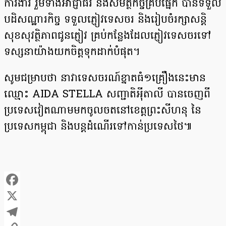
ការងារ រួមទាំងអាជ្ញាធរ និងសមត្ថកិច្ចគ្រប់ផ្នែក បានទទួល
បដិសណ្ឋារកិច្ច ទទួលភ្ញៀវទេសចរ និងរៀបចំរក្សាសន្តិ
សុខសុវត្ថិភាពជូនភ្ញៀវ គ្រប់កន្លែងដែលភ្ញៀវទេសចរទៅ
ទស្សនាយ៉ាងយកចិត្តទុកដាក់បំផុត។
សូមជម្រាបថា នាវាទេសចរណ៍ខ្នាតធំ១គ្រឿងនេះមាន
ឈ្មោះ AIDA STELLA សញ្ជាតិអ៉ីតាលី បានចេញពី
ប្រទេសវៀតណាមមកចូលចតនៅខេត្តព្រះសីហនុ នៃ
ប្រទេសកម្ពុជា និងបន្តដំណើរទៅកាន់ប្រទេសថៃ៕
Facebook
X