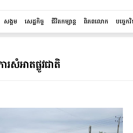
សង្គម
សេដ្ឋកិច្ច
ជីវិតកម្សាន្ត
ពិភពលោក
បច្ចេកវិទ
ារសំអាតផ្លូវជាតិ