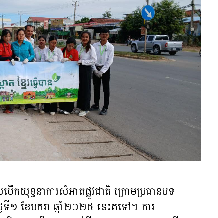
បើកយុទ្ធនាការសំអាតផ្លូវជាតិ ក្រោមប្រធានបទ
ប់ពីថ្ងៃទី១ ខែមករា ឆ្នាំ២០២៥ នេះតទៅ។ ការ