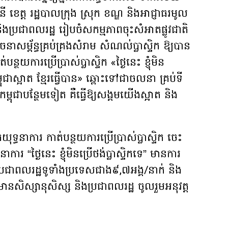
េត្ត រដ្ឋបាលក្រុង ស្រុក ខណ្ឌ និងអាជ្ញាធរមូល
 និងប្រជាពលរដ្ឋ រៀបចំសកម្មភាពចុះសំអាតផ្លូវជាតិ
នាសម្ព័ន្ធគ្រប់គ្រងសំរាម សំណល់ប្លាស្ទិក ឱ្យបាន
បន្ថយការប្រើប្រាស់ប្លាស្ទិក «ថ្ងៃនេះ ខ្ញុំមិន
ម្ពុជាស្អាត ខ្មែរធ្វើបាន» ឆ្ពោះទៅជាចលនា គ្រប់ទី
កម្ពុជាបន្ថែមទៀត គឺធ្វើឱ្យសង្គមយើងស្អាត និង
ទ្ធនាការ កាត់បន្ថយការប្រើប្រាស់ប្លាស្ទិក ចេះ
រ “ថ្ងៃនេះ ខ្ញុំមិនប្រើថង់ប្លាស្ទិកទេ” មានការ
និងប្រជាពលរដ្ឋទូទាំងប្រទេសជាង៩,៧អង្គ/នាក់ និង
ន” មានសិស្សានុសិស្ស និងប្រជាពលរដ្ឋ ចូលរួមអនុវត្ត