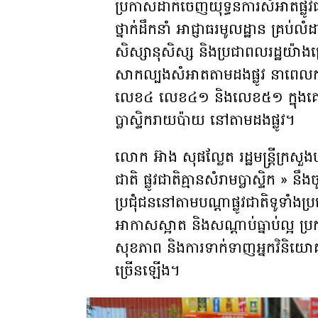
ប្រកាសដាក់ចេញយុទ្ធនការសំអាតផ្លូ
ថ្នាក់ដឹកនាំ អាជ្ញាធរមូលដ្ឋាន គ្រប់លំដាប
សិស្សានុសិស្ស និងប្រជាពលរដ្ឋយ៉ាង
សាកល្បងសំអាតតាមដងផ្លូវ នាពេលក
លេខ៤ លេខ៤១ និងលេខ៥១ ក្នុងគោលបំ
ប្លាស្ទិករាយប៉ាយ នៅតាមដងផ្លូវ។
លោក អ៊ាង សុផល្លែត រដ្ឋមន្រ្តីក្រសួ
ជាតិ ផ្លូវជាតិគ្មានសំរាមប្លាស្ទិក 
ប្រជុំជននៅតាមបណ្តាផ្លូវជាតិទូទាំង
អាកាសស្អាត និងសណ្តាប់ធ្នាប់ល្
សុខភាព និងការទាក់ទាញអ្នកវិនិយោ
ច្រើនឡើង។