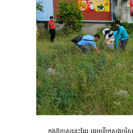
ក្នុងឱកាសនេះដែរ រដ្ឋមន្រ្តីក្រសួងបរិស