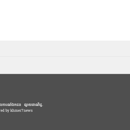
លការណ៍ឯកជន
ផ្សាយពាណិជ្ជ.
ered by khmer7news