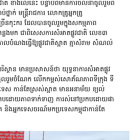
វជាតិ ខាងលើនេះ បន្ទាប់ពីមានការចលនាចូលរួមពី
់ថ្នាក់ មន្រ្តីរាជការ លោកគ្រូអ្នកគ្រូ
ច្រើនកុះករ ដែលបានចូលរួមក្នុងសកម្មភាព
ន្លងមក ជាពិសេសការសំអាតផ្លូវជាតិ លេខ៣
ណងធ្វើឱ្យផ្លូវជាតិស្អាត គ្មាសំរាម សំណល់
ងបរិស្ថាន មានប្រសាសន៍ថា យុទ្ធនាការសំអាតផ្លូវ
» នឹងចូលរួមចំណែក លើកកម្ពស់សោភ័ណភាពទីក្រុង ទី
ប្រទេស កាន់តែស្រស់ស្អាត មានអនាម័យ ខ្យល់
អ ប្រកបដោយភាពទាក់ទាញ ការស់នៅប្រកបដោយផា
គ និងអ្នកទេសចរណ៍មកប្រទេសកម្ពុជាកាន់តែ