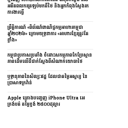
ភ្នំពេញ បើកឱកាសការងារជិត ៣ម៉ឺនកន្លែង ដល់
អតីតពលករត្រឡប់មកពីថៃ និងអ្នកកំពុងស្វែងរក
ការងារធ្វើ
ព្រឹត្តិការណ៍ «ពិព័រណ៍ពាណិជ្ជកម្មអាហារកម្ពុជា
ឆ្នាំ២០២៦» ក្រោមយុទ្ធនាការ «អាហារខ្មែរត្រូវតែ
ខ្លាំង»
កម្ពុជាប្រកាសប្រឆាំង ចំពោះសកម្មភាពកែប្រែស្ថាន
ភាពដើមលើដីជាក់ស្តែងពីសំណាក់យោធាថៃ
ឫទ្ធានុភាពនៃសិល្បៈឥដ្ឋ ដែលជាតម្លៃអស្ចារ្យ នៃ
ប្រាសាទក្រវ៉ាន់
Apple គ្រោងបញ្ចេញ iPhone Ultra អេ
ក្រង់បត់ តម្លៃខ្ទង់ ២៥០០ដុល្លារ