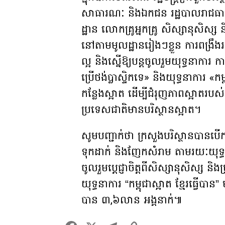
សាធារណៈ និងឯកជន រដ្ឋបាលរាជធានី ខ
ដ្ឋាន លោកគ្រូអ្នកគ្រូ សិស្សានុសិស្ស
នៅតាមមូលដ្ឋានរៀងៗខ្លួន ការពង្រឹងរច
ល្អ និងស្នើឱ្យបន្តចូលរួមយុទ្ធនាការ កាត់
ប្រើថង់ប្លាស្ទិកទេ» និងយុទ្ធនាការ «ក
កន្លែងស្អាត ដើម្បីជំរុញភាពស្អាតរបស់
ប្រទេសជាតិមានបរិស្ថានស្អាត។
សូមបញ្ជាក់ថា ក្រសួងបរិស្ថានបានបើកយុ
ទុកដាក់ និងញែកសំរាម តាមរយៈយុទ្ធនាកា
ចូលរួមប្តេជ្ញាចិត្តពីសិស្សានុសិស្ស 
យុទ្ធនាការ “កម្ពុជាស្អាត ខ្មែរធ្វើបា
បាន ៣,៦លាន អង្គនាក់៕