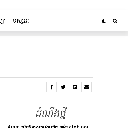
្យា
ទស្សនៈ
ដំណឹងថ្មី