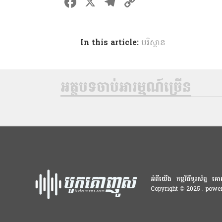
F
X
T
C
a
el
o
ce
e
p
In this article:
បរិស្ថាន
b
gr
y
o
a
Li
o
m
n
អត្ថបទចាប់អារម្មណ៍ច្រើន
k
k
អំពីយើង
កម្មវិធីទូរស័ព្ទ
គោ
Copyright © 2025 . pow