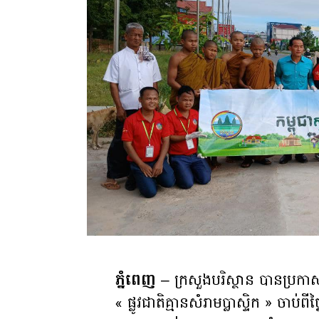
ភ្នំពេញ
– ក្រសួងបរិស្ថាន បានប្រកាស
« ផ្លូវជាតិគ្មានសំរាមប្លាស្ទិក » ចា