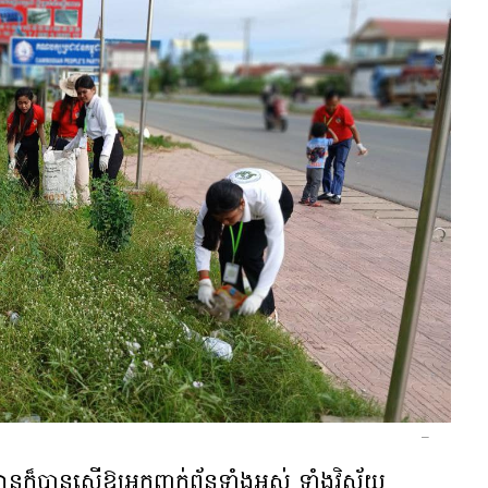
–
្ថានក៏បានស្នើឱ្យអ្នកពាក់ព័ន្ធទាំងអស់ ទាំងវិស័យ