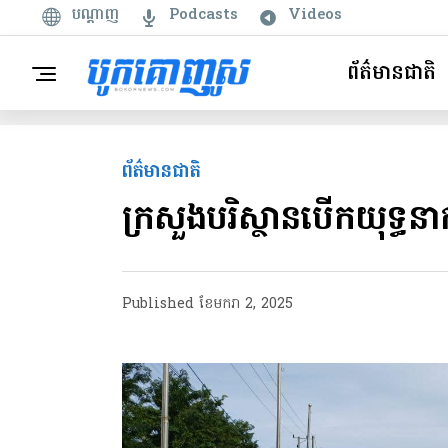
បណ្តាញ
Podcasts
Videos
ព័ត៌មានជាតិ
ព័ត៌មានជាតិ
ក្រសួងបរិស្ថានបើកយុទ្ធនាក
Published
ខែ​មករា 2, 2025