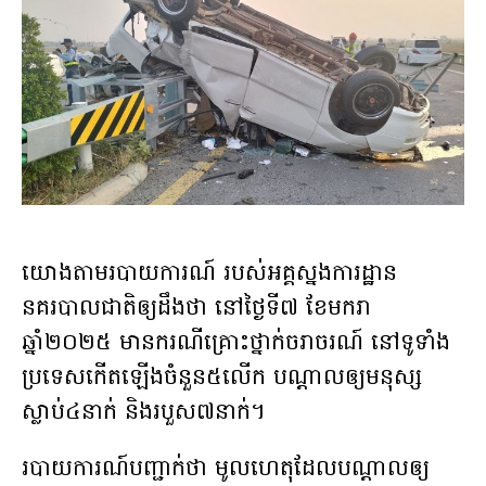
យោងតាមរបាយការណ៍ របស់អគ្គស្នងការដ្ឋាន
នគរបាលជាតិឲ្យដឹងថា នៅថ្ងៃទី៧ ខែមករា
ឆ្នាំ២០២៥ មានករណីគ្រោះថ្នាក់ចរាចរណ៍ នៅទូទាំង
ប្រទេសកើតឡើងចំនួន៥លើក បណ្ដាលឲ្យមនុស្ស
ស្លាប់៤នាក់ និងរបួស៧នាក់។
របាយការណ៍បញ្ជាក់ថា មូលហេតុដែលបណ្ដាលឲ្យ