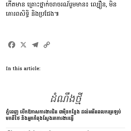
កើតមាន គ្រោះថ្នាក់ចរាចរណ៍រួមមាន៖ ល្បឿន, មិន
គោរពសិទិ្ធ និងប្រជែង៕
F
X
T
C
a
el
o
ce
e
p
In this article:
b
gr
y
o
a
Li
o
m
n
ដំណឹងថ្មី
k
k
ភ្នំពេញ បើកឱកាសការងារជិត ៣ម៉ឺនកន្លែង ដល់អតីតពលករត្រឡប់
មកពីថៃ និងអ្នកកំពុងស្វែងរកការងារធ្វើ