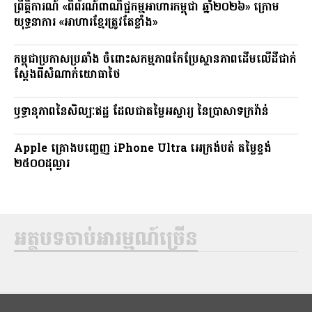
ព្រឹត្តិការណ៍ «ពិព័រណ៍ពាណិជ្ជកម្មអាហារកម្ពុជា ឆ្នាំ២០២៦» ក្រោម
យុទ្ធនាការ «អាហារខ្មែរត្រូវតែខ្លាំង»
កម្ពុជាប្រកាសប្រឆាំង ចំពោះសកម្មភាពកែប្រែស្ថានភាពដើមលើដីជាក់
ស្តែងពីសំណាក់យោធាថៃ
ឫទ្ធានុភាពនៃសិល្បៈឥដ្ឋ ដែលជាតម្លៃអស្ចារ្យ នៃប្រាសាទក្រវ៉ាន់
Apple គ្រោងបញ្ចេញ iPhone Ultra អេក្រង់បត់ តម្លៃខ្ទង់
២៥០០ដុល្លារ
អត្ថបទចាប់អារម្មណ៍ច្រើន