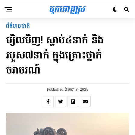
ព័ត៌មានជាតិ
ម្សិលមិញ! ស្លាប់៤នាក់ និង
របួស៧នាក់ ក្នុងគ្រោះថ្នាក់
ចរាចរណ៍
Published
ខែ​មករា 8, 2025