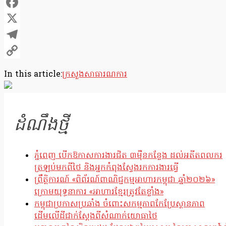
Facebook
X
Telegram
Copy
In this article:
ក្រសួងសាធារណការ
Link
ដំណឹងថ្មី
ភ្នំពេញ បើកឱកាសការងារជិត ៣ម៉ឺនកន្លែង ដល់អតីតពលករ
ត្រឡប់មកពីថៃ និងអ្នកកំពុងស្វែងរកការងារធ្វើ
ព្រឹត្តិការណ៍ «ពិព័រណ៍ពាណិជ្ជកម្មអាហារកម្ពុជា ឆ្នាំ២០២៦»
ក្រោមយុទ្ធនាការ «អាហារខ្មែរត្រូវតែខ្លាំង»
កម្ពុជាប្រកាសប្រឆាំង ចំពោះសកម្មភាពកែប្រែស្ថានភាព
ដើមលើដីជាក់ស្តែងពីសំណាក់យោធាថៃ