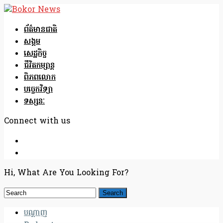
ព័ត៌មានជាតិ
សង្គម
សេដ្ឋកិច្ច
ជីវិតកម្សាន្ត
ពិភពលោក
បច្ចេកវិទ្យា
ទស្សនៈ
Connect with us
Hi, What Are You Looking For?
បណ្តាញ