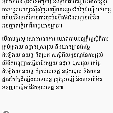
ឱសានវាទ (នៅខែមិថុនា) នឹងផ្អាកជាបណ្តោះអាសន្ននូវ
ការទទួលពាក្យស្នើសុំចុះបញ្ជីយានដ្ឋានកែច្នៃដំឡើងរថយន្ត
ហើយនឹងចាត់វិធានការចុះបិទទីតាំងដែលគ្មានលិខិត
អនុញ្ញាតធ្វើអាជីវកម្មយានដ្ឋាន។​​
បើតាមក្រសួងសាធារណការ យោងតាមអនុក្រឹត្យស្តីពីការ
គ្រប់គ្រងយានដ្ឋានជួសជុល និងយានដ្ឋានកែច្នៃ
ដំឡើងយានយន្ត និងប្រកាសស្តីពីលក្ខខណ្ឌនៃការផ្តល់
លិខិតអនុញ្ញាតធ្វើអាជីវកម្មយានដ្ឋាន ជួសជុល កែច្នៃ
ដំឡើងយានយន្ត គឺគ្រប់យានដ្ឋានជួសជុល និងយាន
ដ្ឋានកែច្នៃដំឡើងយានយន្ត ត្រូវចុះបញ្ជី និងមានលិខិត
អនុញ្ញាតធ្វើអាជីវកម្មយានដ្ឋាន៕