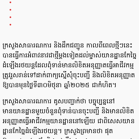
ក្រសួងសាធារណការ និងដឹកជញ្ជូន កាលពីពេលថ្មីៗនេះ
បានធ្វើ​ការ​អំពាវនាវជា​ថ្មីម្តងទៀត​ដល់ម្ចាស់យានដ្ឋានកែច្នៃ
ដំឡើងរថយន្តដែលពុំទាន់មានលិខិតអនុញ្ញាតធ្វើអាជីវកម្ម​
ត្រូវរួសរាន់ទៅដាក់ពាក្យស្នើសុំចុះបញ្ជី និងលិខិតអនុញ្ញាត
ឱ្យបានមុនថ្ងៃទី៣០មិថុនា ឆ្នាំ២០២៥ ជាកំហិត។
ក្រសួងសាធារណការ គូសបញ្ជាក់ថា បច្ចុប្បន្ននៅ
មានយានដ្ឋានមួយចំនួនពុំទាន់បានចុះបញ្ជី និងមានលិខិត
អនុញ្ញាតធ្វើអាជីវកម្មយានដ្ឋាននៅឡើយ ជាពិសេសយាន
ដ្ឋានកែច្នៃដំឡើងរថយន្ត។​​ ក្រសួងព្រមានថា ផុត