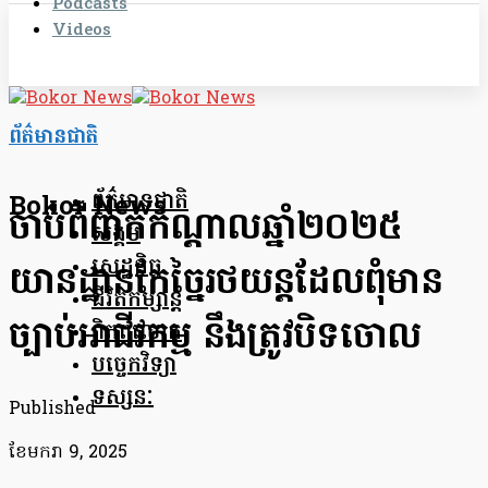
Podcasts
Videos
ព័ត៌មានជាតិ
ព័ត៌មានជាតិ
Bokor News
ចាប់ពីពាក់កណ្តាលឆ្នាំ២០២៥
សង្គម
សេដ្ឋកិច្ច
យានដ្ឋានកែច្នៃរថយន្តដែលពុំ​មាន
ជីវិតកម្សាន្ត
ច្បាប់អាជីវកម្ម នឹងត្រូវ​បិទចោល
ពិភពលោក
បច្ចេកវិទ្យា
ទស្សនៈ
Published
ខែ​មករា 9, 2025