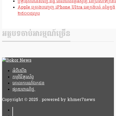
ឫទ្ធានុភាពនៃសិល្បៈឥដ្ឋ ដែលជាតម្លៃអស្ចារ្យ នៃប្រាសាទក្រវ៉ាន
Apple គ្រោងបញ្ចេញ iPhone Ultra អេក្រង់បត់ តម្លៃខ្ទង់
២៥០០ដុល្លារ
អត្ថបទចាប់អារម្មណ៍ច្រើន
អំពីយើង
កម្មវិធីទូរស័ព្ទ
គោលការណ៍ឯកជន
ផ្សាយពាណិជ្ជ.
Copyright © 2025 . powered by khmer7news