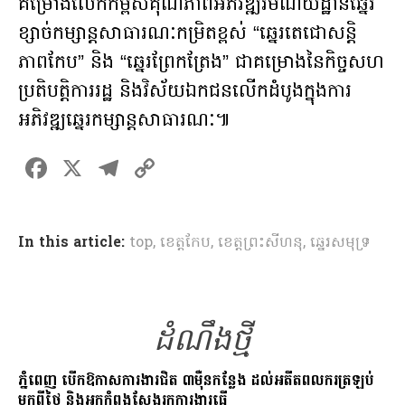
គម្រោងលើកកម្ពស់គុណភាពអភិវឌ្ឍរមណីយដ្ឋានឆ្នេរ
ខ្សាច់កម្សាន្តសាធារណៈកម្រិតខ្ពស់ “ឆ្នេរតេជោសន្តិ
ភាពកែប” និង “ឆ្នេរព្រែកត្រែង” ជាគម្រោងនៃកិច្ចសហ
ប្រតិបត្តិការរដ្ឋ និងវិស័យឯកជនលើកដំបូងក្នុងការ​
អភិវឌ្ឍឆ្នេរកម្សាន្តសាធារណៈ៕
F
X
T
C
a
el
o
ce
e
p
In this article:
top
,
ខេត្តកែប
,
ខេត្តព្រះសីហនុ
,
ឆ្នេរសមុទ្រ
b
gr
y
o
a
Li
o
m
n
k
ដំណឹងថ្មី
k
ភ្នំពេញ បើកឱកាសការងារជិត ៣ម៉ឺនកន្លែង ដល់អតីតពលករត្រឡប់
មកពីថៃ និងអ្នកកំពុងស្វែងរកការងារធ្វើ