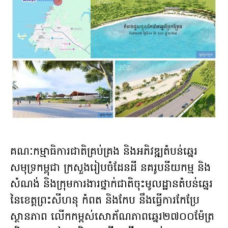
គណៈកម្មាធិការជាតិគ្រប់គ្រង និងអភិវឌ្ឍតំបន់ឆ្នេរ
សមុទ្រកម្ពុជា ក្រសួងរៀបចំដែនដី នគរូបនីយកម្ម និង
សំណង់ និងក្រុមការងារថ្នាក់ជាតិ​ចុះមូលដ្ឋានតំបន់ឆ្នេរ
នៃខេត្តព្រះសីហនុ កំពត និងកែប នឹងធ្វើការកែប្រែ​
ស្ថានភាព លើកកម្ពស់សោភ័ណភាពឆ្នេរ២៧០០ម៉ែត្រ