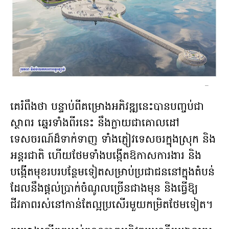
–
គេរំពឹងថា បន្ទាប់ពីគម្រោងអភិវឌ្ឍនេះបានបញ្ចប់ជា
ស្ថាពរ ឆ្នេរទាំងពីរនេះ នឹងក្លាយជាគោលដៅ
ទេសចរណ៍ដ៏ទាក់ទាញ ទាំងភ្ញៀវទេសចរក្នុងស្រុក និង
អន្តរជាតិ ហើយថែមទាំងបង្កើតឱកាសការងារ និង
បង្កើតមុខរបរបន្ថែម​ទៀត​សម្រាប់ប្រជាជននៅក្នុងតំបន់
ដែលនឹងផ្តល់ប្រាក់ចំណូលច្រើនជាង​មុន និងធ្វើឱ្យ
ជីវភាពរស់នៅកាន់តែល្អប្រសើរមួយកម្រិតថែមទៀត។