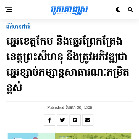
ព័ត៌មានជាតិ
ឆ្នេរខេត្តកែប និង​ឆ្នេរព្រែកត្រែង
ខេត្តព្រះសីហនុ នឹង​ត្រូវអភិវឌ្ឍជា
ឆ្នេរខ្សាច់កម្សាន្តសាធារណៈកម្រិត
ខ្ពស់
Published
ខែ​មករា 20, 2025