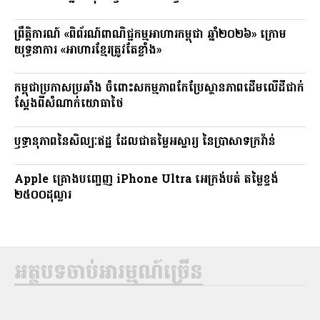
ព្រឹត្តិការណ៍ «ពិព័រណ៍ពាណិជ្ជកម្មអាហារកម្ពុជា ឆ្នាំ២០២៦» ក្រោម
យុទ្ធនាការ «អាហារខ្មែរត្រូវតែខ្លាំង»
កម្ពុជាប្រកាសប្រឆាំង ចំពោះសកម្មភាពកែប្រែស្ថានភាពដើមលើដីជាក់
ស្តែងពីសំណាក់យោធាថៃ
ឫទ្ធានុភាពនៃសិល្បៈឥដ្ឋ ដែលជាតម្លៃអស្ចារ្យ នៃប្រាសាទក្រវ៉ាន់
Apple គ្រោងបញ្ចេញ iPhone Ultra អេក្រង់បត់ តម្លៃខ្ទង់
២៥០០ដុល្លារ
អត្ថបទចាប់អារម្មណ៍ច្រើន