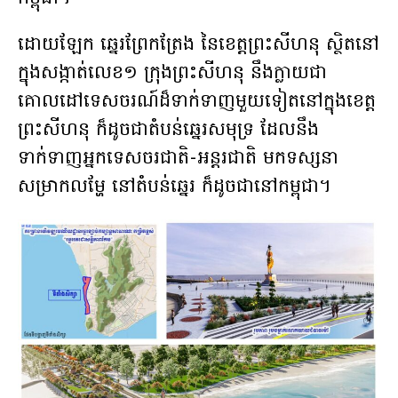
ដោយឡែក ឆ្នេរព្រែកត្រែង នៃខេត្តព្រះសីហនុ ស្ថិតនៅ
ក្នុងសង្កាត់លេខ១ ក្រុងព្រះសីហនុ នឹងក្លាយជា
គោលដៅទេសចរណ៍ដ៏ទាក់ទាញ​មួយទៀត​នៅក្នុងខេត្ត
ព្រះសីហនុ ក៏ដូចជាតំបន់ឆ្នេរសមុទ្រ ដែលនឹង
ទាក់ទាញ​អ្នកទេសច​រជាតិ-អន្តរជាតិ មកទស្សនា
សម្រាកលម្ហែ នៅតំបន់ឆ្នេរ ក៏ដូចជានៅកម្ពុជា។