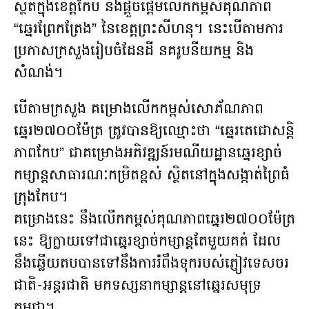
ស្ថិតក្នុងខេត្តកែប និងផ្តួចផ្តើមលើកកម្ពស់គុណភាព
“ឆ្នេរព្រែកត្រែង” នៃខេត្តព្រះសីហនុ។ នេះបើតាមការ​
ប្រកាស​ក្រសួងរៀបចំដែនដី នគរូបនីយកម្ម និង​
សំណង់។
បើតាម​ក្រសួង គម្រោងលើកកម្ពស់សោភ័ណភាព
ឆ្នេរ២៧០០ម៉ែត្រ ត្រូវបានឱ្យឈ្មោះថា “ឆ្នេរតេជោសន្តិ
ភាពកែប” ជាគម្រោងអភិវឌ្ឍន៍រមណីយដ្ឋានឆ្នេរខ្សាច់​
កម្សាន្តសាធារណៈកម្រិតខ្ពស់ ស្ថិតនៅក្នុងសង្កាត់ព្រៃធំ
ក្រុងកែប។
គម្រោងនេះ នឹងលើកកម្ពស់គុណភាពឆ្នេរ២៧០០ម៉ែត្រ
នេះ ឱ្យក្លាយទៅជា​ឆ្នេរខ្សាច់កម្សាន្តតែមួយគត់ ដែល
នឹងឆ្លើយតបបានទៅនឹងការរំពឹងទុក​របស់ភ្ញៀវទេសចរ
ជាតិ-អន្តរជាតិ មកទស្សនាកម្សាន្តនៅឆ្នេរសមុទ្រ
កម្ពុជា។