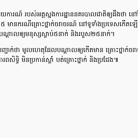
ារណ៍ របស់អគ្គស្នងការដ្ឋាននគរបាលជាតិឲ្យដឹងថា នៅថ
០២៥ មានករណីគ្រោះថ្នាក់ចរាចរណ៍ នៅទូទាំងប្រទេសកើតឡ
ណ្ដាលឲ្យមនុស្សស្លាប់៥នាក់ និងរបួស២៥នាក់។
្ជាក់ថា មូលហេតុដែលបណ្ដាលឲ្យកើតមាន គ្រោះថ្នាក់ចរ
ពសិទិ្ធ មិនប្រកាន់ស្តាំ បត់គ្រោះថ្នាក់ និងប្រជែង៕