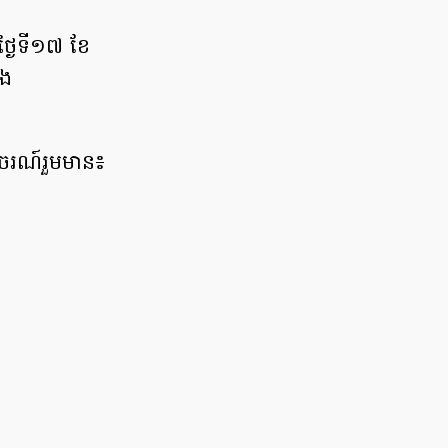
្ងៃទី១៧ ខែ
ើង
ាចរណ៍រួមមាន៖