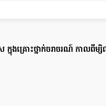
ស ក្នុងគ្រោះថ្នាក់ចរាចរណ៍ កាលពីម្