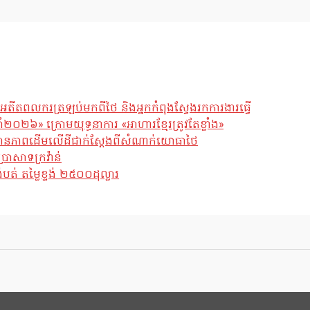
អតីតពលករត្រឡប់មកពីថៃ និងអ្នកកំពុងស្វែងរកការងារធ្វើ
ឆ្នាំ២០២៦» ក្រោមយុទ្ធនាការ «អាហារខ្មែរត្រូវតែខ្លាំង»
ែស្ថានភាពដើមលើដីជាក់ស្តែងពីសំណាក់យោធាថៃ
្រាសាទក្រវ៉ាន់
់ តម្លៃខ្ទង់ ២៥០០ដុល្លារ