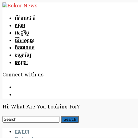
ព័ត៌មានជាតិ
សង្គម
សេដ្ឋកិច្ច
ជីវិតកម្សាន្ត
ពិភពលោក
បច្ចេកវិទ្យា
ទស្សនៈ
Connect with us
Hi, What Are You Looking For?
បណ្តាញ