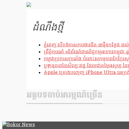
Link
ដំណឹងថ្មី
ភ្នំពេញ បើកឱកាសការងារជិត ៣ម៉ឺនកន្លែង ដល់
ព្រឹត្តិការណ៍ «ពិព័រណ៍ពាណិជ្ជកម្មអាហារកម្ពុជា 
កម្ពុជាប្រកាសប្រឆាំង ចំពោះសកម្មភាពកែប្រ
ឫទ្ធានុភាពនៃសិល្បៈឥដ្ឋ ដែលជាតម្លៃអស្ចារ្យ នៃប
Apple គ្រោងបញ្ចេញ iPhone Ultra អេក្រង់បត
អត្ថបទចាប់អារម្មណ៍ច្រើន