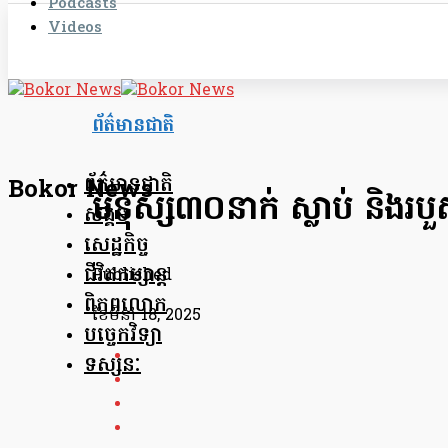
Podcasts
Videos
ព័ត៌មានជាតិ
ព័ត៌មានជាតិ
Bokor News
មនុស្ស៣០នាក់ ស្លាប់ និងរបួ
សង្គម
សេដ្ឋកិច្ច
ជីវិតកម្សាន្ត
Published
ពិភពលោក
ខែ​មីនា 18, 2025
បច្ចេកវិទ្យា
ទស្សនៈ