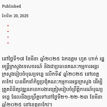
Published
ខែ​មីនា 20, 2025
នៅថ្ងៃទី១៧ ខែមីនា ឆ្នាំ២០២៥ ឯកឧត្តម ហួត ហាក់ រដ្ឋ
មន្ត្រីក្រសួងទេសចរណ៍ និងជាប្រធានគណៈកម្មការអន្តរ
ក្រសួងរៀបចំបុណ្យទន្លេ លើកទី៩ ឆ្នាំ២០២៥ នៅខេត្ត
តាកែវ បានដឹកនាំកិច្ចប្រជុំគណៈកម្មការអន្តរក្រសួង ដើម្បី
ត្រួតពិនិត្យវឌ្ឍនភាពការងារត្រៀមរៀបចំព្រឹត្តិការណ៍បុណ្យ
ទន្លេ ដែលនឹងប្រព្រឹត្តទៅនៅថ្ងៃទី២១-២២-២៣ ខែមីនា
ឆ្នាំ២០២៥ នៅខេត្តតាកែវ។