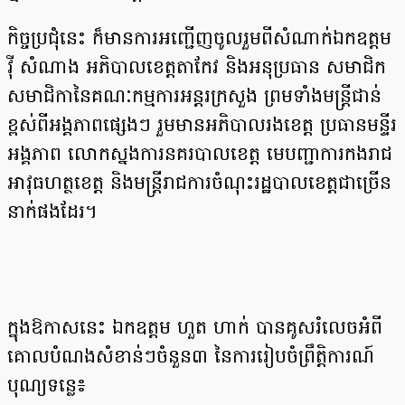
កិច្ចប្រជុំនេះ ក៏មានការអញ្ជើញចូលរួមពីសំណាក់ឯកឧត្តម
វ៉ី សំណាង អភិបាលខេត្តតាកែវ និងអនុប្រធាន សមាជិក
សមាជិកានៃគណៈកម្មការអន្តរក្រសួង ព្រមទាំងមន្រ្តីជាន់
ខ្ពស់ពីអង្គភាពផ្សេងៗ រួមមានអភិបាលរងខេត្ត ប្រធានមន្ទីរ
អង្គភាព លោកស្នងការនគរបាលខេត្ត មេបញ្ជាការកងរាជ
អាវុធហត្ថខេត្ត និងមន្រ្តីរាជការចំណុះរដ្ឋបាលខេត្តជាច្រើន
នាក់ផងដែរ។
ក្នុងឱកាសនេះ ឯកឧត្តម ហួត ហាក់ បានគូសរំលេចអំពី
គោលបំណងសំខាន់ៗចំនួន៣ នៃការរៀបចំព្រឹត្តិការណ៍
បុណ្យទន្លេ៖