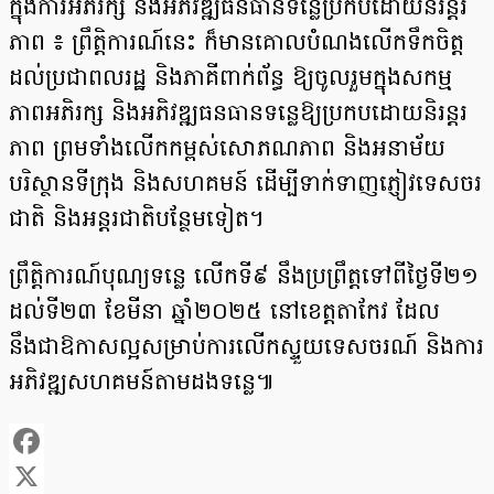
ក្នុងការអភិរក្ស និងអភិវឌ្ឍធនធានទន្លេប្រកបដោយនិរន្តរ
ភាព ៖ ព្រឹត្តិការណ៍នេះ ក៏មានគោលបំណងលើកទឹកចិត្ត
ដល់ប្រជាពលរដ្ឋ និងភាគីពាក់ព័ន្ធ ឱ្យចូលរួមក្នុងសកម្ម
ភាពអភិរក្ស និងអភិវឌ្ឍធនធានទន្លេឱ្យប្រកបដោយនិរន្តរ
ភាព ព្រមទាំងលើកកម្ពស់សោភណភាព និងអនាម័យ
បរិស្ថានទីក្រុង និងសហគមន៍ ដើម្បីទាក់ទាញភ្ញៀវទេសចរ
ជាតិ និងអន្តរជាតិបន្ថែមទៀត។
ព្រឹត្តិការណ៍បុណ្យទន្លេ លើកទី៩ នឹងប្រព្រឹត្តទៅពីថ្ងៃទី២១
ដល់ទី២៣ ខែមីនា ឆ្នាំ២០២៥ នៅខេត្តតាកែវ ដែល
នឹងជាឱកាសល្អសម្រាប់ការលើកស្ទួយទេសចរណ៍ និងការ
អភិវឌ្ឍសហគមន៍តាមដងទន្លេ៕
Facebook