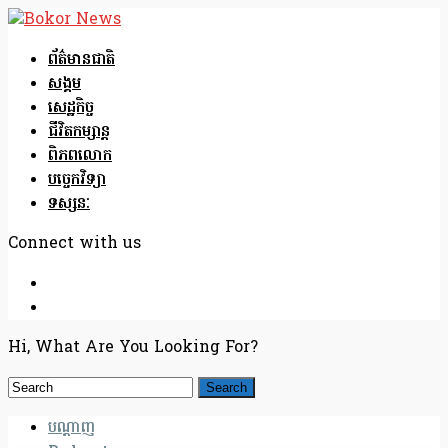
ព័ត៌មានជាតិ
សង្គម
សេដ្ឋកិច្ច
ជីវិតកម្សាន្ត
ពិភពលោក
បច្ចេកវិទ្យា
ទស្សនៈ
Connect with us
Hi, What Are You Looking For?
បណ្តាញ