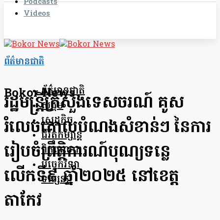
Podcasts
Videos
ព័ត៌មានជាតិ
ព័ត៌មានជាតិ
Bokor News
រដ្ឋមន្ត្រីក្រសួងទេសចរណ៍ គូស
សង្គម
សេដ្ឋកិច្ច
រំលេចគោលបំណងសំខាន់ៗ នៃការ
ជីវិតកម្សាន្ត
រៀបចំព្រឹត្តិការណ៍បុណ្យទន្លេ
ពិភពលោក
បច្ចេកវិទ្យា
លើកទី៩ ឆ្នាំ២០២៥ នៅខេត្ត
ទស្សនៈ
តាកែវ