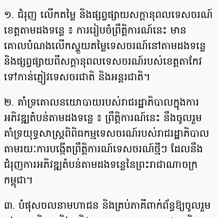
១. ជំរុញ លើកតម្លៃ និងផ្សព្វផ្សាយសក្តានុពលទេសចរណ៍
ខេត្តតាមដងទន្លេ ៖ ការរៀបចំព្រឹត្តិការណ៍នេះ មាន
គោលបំណងលើកស្ទួយតម្លៃទេសចរណ៍នៅតាមដងទន្លេ
និងផ្សព្វផ្សាយពីសក្តានុពលទេសចរណ៍របស់ខេត្តតាកែវ
ទៅកាន់ភ្ញៀវទេសចរជាតិ និងអន្តរជាតិ។
២. គាំទ្រគោលនយោបាយរបស់រាជរដ្ឋាភិបាលក្នុងការ
អភិវឌ្ឍតំបន់តាមដងទន្លេ ៖ ព្រឹត្តិការណ៍នេះ នឹងចូលរួម
គាំទ្រយុទ្ធសាស្រ្តពិពិធកម្មទេសចរណ៍របស់រាជរដ្ឋាភិបាល
តាមរយៈការបង្កើតព្រឹត្តិការណ៍ទេសចរណ៍ថ្មីៗ ដែលនឹង
ជំរុញការអភិវឌ្ឍតំបន់តាមដងទន្លេនៃព្រះរាជាណាចក្រ
កម្ពុជា។
៣. បំផុសចលនាមហាជន និងគ្រប់ភាគីពាក់ព័ន្ធឱ្យចូលរួម