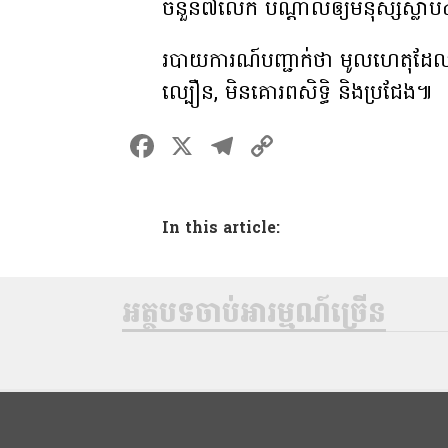
ចំនួន៧លើក បណ្ដាលឲ្យមនុស្សស្លាប
របាយការណ៍បញ្ជាក់ថា មូលហេតុដែលប
ល្បឿន, មិនគោរពសិទិ្ធ និងប្រជែង៕
F
X
T
C
a
el
o
ce
e
p
In this article:
b
gr
y
o
a
Li
o
m
n
អត្ថបទចាប់អារម្មណ៍ច្រើន
k
k