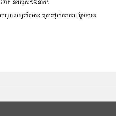
់៤នាក់ និងរបួស១៦នាក់។
ណ្ដាលឲ្យកើតមាន គ្រោះថ្នាក់ចរាចរណ៍រួមមាន៖