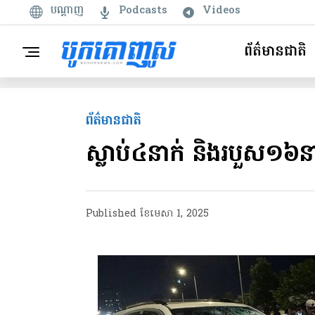
បណ្តាញ
Podcasts
Videos
ព័ត៌មានជាតិ
ព័ត៌មានជាតិ
ស្លាប់៤នាក់ និងរបួស១៦នាក
Published
ខែ​មេសា 1, 2025