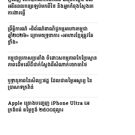
ភ្នំពេញ បើកឱកាសការងារជិត ៣ម៉ឺនកន្លែង ដល់
អតីតពលករត្រឡប់មកពីថៃ និងអ្នកកំពុងស្វែងរក
ការងារធ្វើ
ព្រឹត្តិការណ៍ «ពិព័រណ៍ពាណិជ្ជកម្មអាហារកម្ពុជា
ឆ្នាំ២០២៦» ក្រោមយុទ្ធនាការ «អាហារខ្មែរត្រូវតែ
ខ្លាំង»
កម្ពុជាប្រកាសប្រឆាំង ចំពោះសកម្មភាពកែប្រែស្ថាន
ភាពដើមលើដីជាក់ស្តែងពីសំណាក់យោធាថៃ
ឫទ្ធានុភាពនៃសិល្បៈឥដ្ឋ ដែលជាតម្លៃអស្ចារ្យ នៃ
ប្រាសាទក្រវ៉ាន់
Apple គ្រោងបញ្ចេញ iPhone Ultra អេ
ក្រង់បត់ តម្លៃខ្ទង់ ២៥០០ដុល្លារ