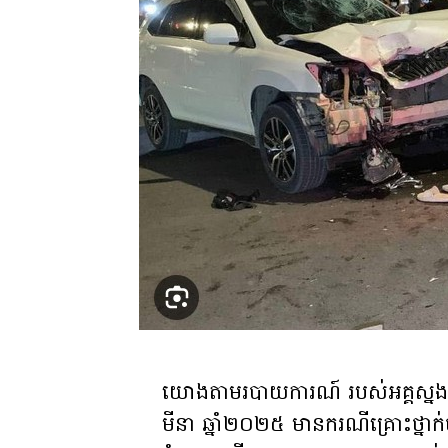
យោងតាមរបាយការណ៍ របស់អគ្គស្នងកា
មីនា ឆ្នាំ២០២៥ មានករណីគ្រោះថ្ន