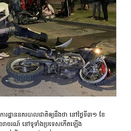
រដ្ឋាននគរបាលជាតិឲ្យដឹងថា នៅថ្ងៃទី៣១ ខែ
ាក់ចរាចរណ៍ នៅទូទាំងប្រទេសកើតឡើង