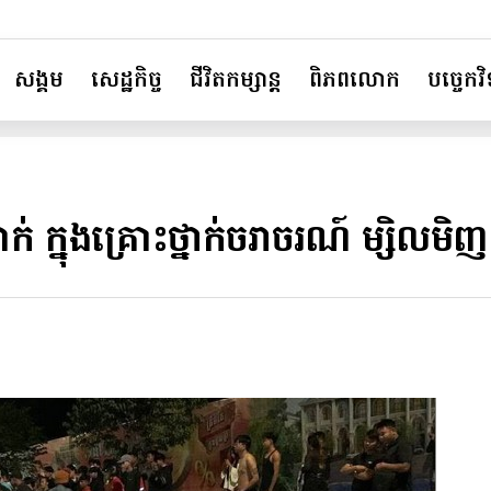
សង្គម
សេដ្ឋកិច្ច
ជីវិតកម្សាន្ត
ពិភពលោក
បច្ចេកវិទ
់ ក្នុងគ្រោះថ្នាក់ចរាចរណ៍ ម្សិលមិញ