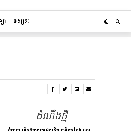
្យា
ទស្សនៈ
ដំណឹងថ្មី