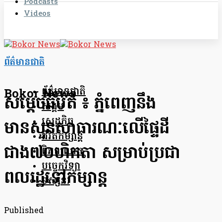
Podcasts
Videos
ព័ត៌មានជាតិ
ព័ត៌មានជាតិ
Bokor News
សម្ដេចធិបតី ៖ ភ្នំពេញនឹង
សង្គម
សេដ្ឋកិច្ច
មានសួនសាធារណៈលើផ្ទៃដី
ជីវិតកម្សាន្ត
ជាង៧០ហិកតា សម្រាប់ប្រជា
ពិភពលោក
បច្ចេកវិទ្យា
ពលរដ្ឋទៅកម្សាន្ដ
ទស្សនៈ
Published