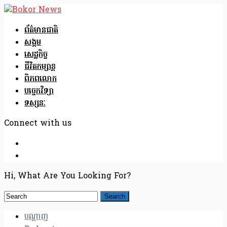
ព័ត៌មានជាតិ
សង្គម
សេដ្ឋកិច្ច
ជីវិតកម្សាន្ត
ពិភពលោក
បច្ចេកវិទ្យា
ទស្សនៈ
Connect with us
Hi, What Are You Looking For?
បណ្តាញ