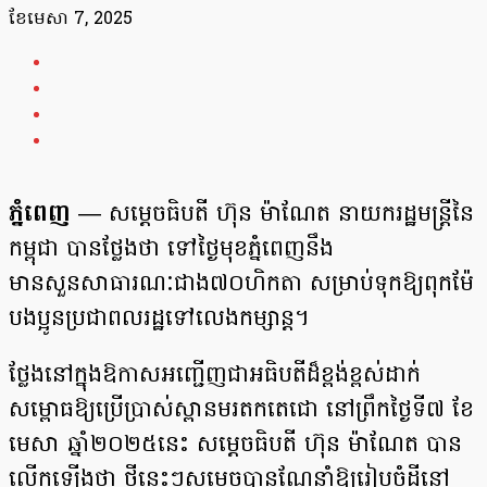
ខែ​មេសា 7, 2025
ភ្នំពេញ
— សម្ដេចធិបតី ហ៊ុន ម៉ាណែត នាយករដ្ឋមន្រ្ដីនៃ
កម្ពុជា បានថ្លែងថា ទៅថ្ងៃមុខភ្នំពេញនឹង
មានសួនសាធារណៈជាង៧០ហិកតា សម្រាប់ទុកឱ្យពុកម៉ែ
បងប្អូនប្រជាពលរដ្ឋទៅលេងកម្សាន្ដ។
ថ្លែងនៅក្នុងឱកាសអញ្ជើញជាអធិបតីដ៏ខ្ពង់ខ្ពស់ដាក់
សម្ពោធឱ្យប្រើប្រាស់ស្ពានមរតកតេជោ នៅព្រឹកថ្ងៃទី៧ ខែ
មេសា ឆ្នាំ២០២៥នេះ សម្ដេចធិបតី ហ៊ុន ម៉ាណែត បាន
លើកឡើងថា ថ្មីនេះៗសម្ដេចបានណែនាំឱ្យរៀបចំដីនៅ