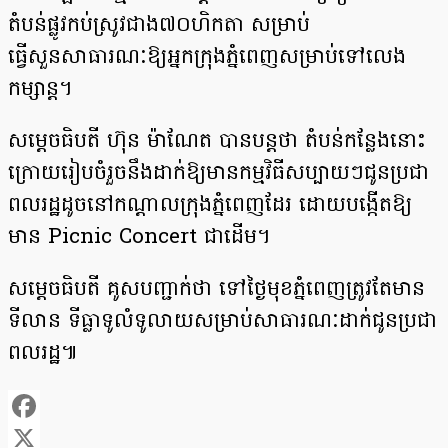
តំបន់ផ្លូវកប់ស្រូវជាង៧០ហិកតា សម្រាប់
ធ្វើសួនសាធារណៈឱ្យអ្នកក្រុងភ្នំពេញសម្រាប់ទៅលេង
កម្សាន្ដ។
សម្ដេចធិបតី ហ៊ុន ម៉ាណែត បានបន្ដថា តំបន់កន្លែងនោះ
ក្រោយរៀបចំរួចនឹងដាក់ឱ្យមានកម្មវិធីសប្បាយៗជូនប្រជា
ពលរដ្ឋដូចនៅកណ្ដាលក្រុងភ្នំពេញដែរ ដោយបង្កើតឱ្យ
មាន Picnic Concert ជាដើម។
សម្ដេចធិបតី គូសបញ្ជាក់ថា ទៅថ្ងៃមុខភ្នំពេញត្រូវតែមាន
ទីលាន ទីធ្លាទូលំទូលាយសម្រាប់សាធារណៈដាក់ជូនប្រជា
ពលរដ្ឋ៕
Facebook