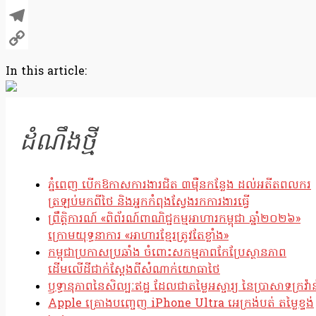
X
Telegram
Copy
In this article:
Link
ដំណឹងថ្មី
ភ្នំពេញ បើកឱកាសការងារជិត ៣ម៉ឺនកន្លែង ដល់អតីតពលករ
ត្រឡប់មកពីថៃ និងអ្នកកំពុងស្វែងរកការងារធ្វើ
ព្រឹត្តិការណ៍ «ពិព័រណ៍ពាណិជ្ជកម្មអាហារកម្ពុជា ឆ្នាំ២០២៦»
ក្រោមយុទ្ធនាការ «អាហារខ្មែរត្រូវតែខ្លាំង»
កម្ពុជាប្រកាសប្រឆាំង ចំពោះសកម្មភាពកែប្រែស្ថានភាព
ដើមលើដីជាក់ស្តែងពីសំណាក់យោធាថៃ
ឫទ្ធានុភាពនៃសិល្បៈឥដ្ឋ ដែលជាតម្លៃអស្ចារ្យ នៃប្រាសាទក្រវ៉ាន
Apple គ្រោងបញ្ចេញ iPhone Ultra អេក្រង់បត់ តម្លៃខ្ទង់