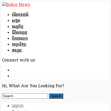
ព័ត៌មានជាតិ
សង្គម
សេដ្ឋកិច្ច
ជីវិតកម្សាន្ត
ពិភពលោក
បច្ចេកវិទ្យា
ទស្សនៈ
Connect with us
Hi, What Are You Looking For?
បណ្តាញ