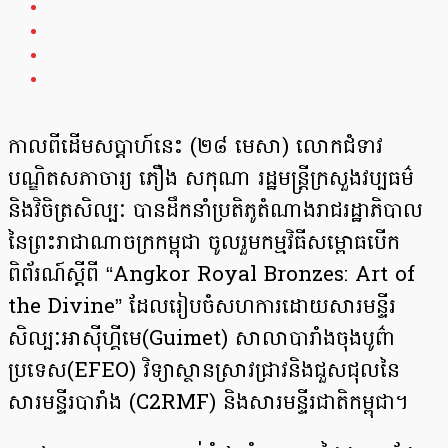
កាលពីដើមសប្តាហ៍នេះ (២៨ មេសា) លោកជំទាវ
បណ្ឌិតសភាចារ្យ ភឿង សកុណា រដ្ឋមន្ត្រីក្រសួងវប្បធម៌
និងវិចិត្រសិល្បៈ បានដឹកនាំប្រតិភូតំណាងរាជរដ្ឋាភិបាល
នៃព្រះរាជាណាចក្រកម្ពុជា ចូលរួមកម្មវិធីសម្ពោធបើក
ពិព័រណ៍ស្តីពី “Angkor Royal Bronzes: Art of
the Divine” ដែលរៀបចំសហការដោយសារមន្ទីរ
សិល្បៈអាស៊ីហ្គីមេ(Guimet) សាលាបារាំងចុងបូព៌ា
ប្រទេស(EFEO) វិទ្យាស្ថានស្រាវជ្រាវនិងជួសជុលនៃ
សារមន្ទីរបារាំង (C2RMF) និងសារមន្ទីរជាតិកម្ពុជា។