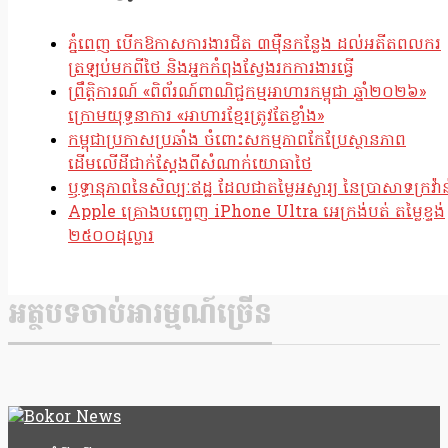
ភ្នំពេញ បើកឱកាសការងារជិត ៣ម៉ឺនកន្លែង ដល់អតីតពលករ
ត្រឡប់មកពីថៃ និងអ្នកកំពុងស្វែងរកការងារធ្វើ
ព្រឹត្តិការណ៍ «ពិព័រណ៍ពាណិជ្ជកម្មអាហារកម្ពុជា ឆ្នាំ២០២៦»
ក្រោមយុទ្ធនាការ «អាហារខ្មែរត្រូវតែខ្លាំង»
កម្ពុជាប្រកាសប្រឆាំង ចំពោះសកម្មភាពកែប្រែស្ថានភាព
ដើមលើដីជាក់ស្តែងពីសំណាក់យោធាថៃ
ឫទ្ធានុភាពនៃសិល្បៈឥដ្ឋ ដែលជាតម្លៃអស្ចារ្យ នៃប្រាសាទក្រវ៉ាន
Apple គ្រោងបញ្ចេញ iPhone Ultra អេក្រង់បត់ តម្លៃខ្ទង់
២៥០០ដុល្លារ
អត្ថបទចាប់អារម្មណ៍ច្រើន