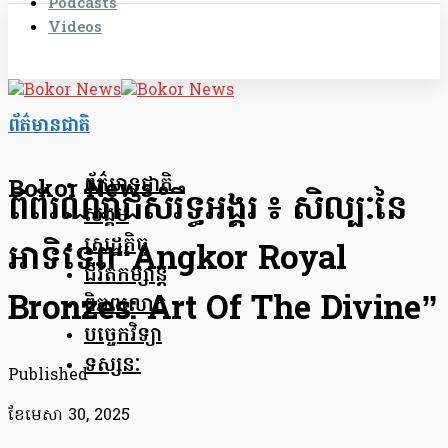
Podcasts
Videos
ព័ត៌មានជាតិ
ព័ត៌មានជាតិ
Bokor News
ពិព័រណ៍រាជសំរឹទ្ធអង្គរ ៖ សិល្បៈនៃ
សង្គម
សេដ្ឋកិច្ច
អាទិទេព“Angkor Royal
ជីវិតកម្សាន្ត
Bronzes: Art Of The Divine”
ពិភពលោក
បច្ចេកវិទ្យា
ទស្សនៈ
Published
ខែ​មេសា 30, 2025