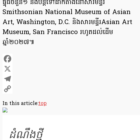
ផ្ទុំធំចំនួន១ នឹងបន្តទៅដាក់តាំងនៅសារមន្ទីរ
Smithsonian National Museum of Asian
Art, Washington, D.C. និងសារមន្ទីរAsian Art
Museum, San Francisco រហូតដល់ដើម
ឆ្នាំ២០២៧៕
Facebook
X
Telegram
Copy
In this article:
top
Link
ដំណឹងថ្មី