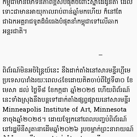
កម្ពុជាមានមោទនភាពខ្ពស់បំផុតចំពោះស្នាដៃដូនតា ដែល
ទោះជាមានអាយុកាលរាប់ពាន់ឆ្នាំមកហើយ ក៏នៅតែ
ជាឯកអគ្គរាជទូតដ៏ធំធេងបំផុតនាំកម្ពុជាទៅលើឆាក
អន្តរជាតិ។
–
ពិព័រណ៍មិនអចិន្ត្រៃយ៍នេះ នឹងដាក់តាំងនៅសារមន្ទីរហ្គីមេ
ប្រទេសបារាំងរយៈពេល៤ខែដោយគិតចាប់ពីថ្ងៃទី៣០ ខែ
មេសា ដល់ ថ្ងៃទី៨ ខែកក្កដា ឆ្នាំ២០២៥ ហើយពិព័រណ៍
នេះទាំងស្រុងនឹងបន្តទៅដាក់តាំងផ្សព្វផ្សាយនៅសារមន្ទីរ
Minneapolis Institute of Art, Minnesota
នាចុងឆ្នាំ២០២៥។ ដោយឡែកនៅពេលបញ្ចប់ពិព័រណ៍
នៅរដ្ឋមីនីសូតានាដើមឆ្នាំ២០២៦ រូបចម្លាក់ព្រះនារាយណ៍