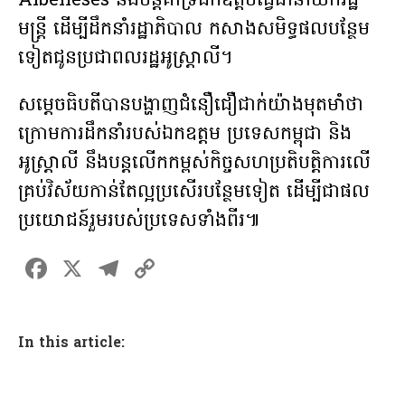
Albeneses និងបន្តគាំទ្រឯកឧត្តមធ្វើជានាយករដ្ឋ
មន្ត្រី ដើម្បីដឹកនាំរដ្ឋាភិបាល កសាងសមិទ្ធផលបន្ថែម
ទៀតជូនប្រជាពលរដ្ឋអូស្ត្រាលី។
សម្តេចធិបតីបានបង្ហាញជំនឿជឿជាក់យ៉ាងមុតមាំថា
ក្រោមការដឹកនាំរបស់ឯកឧត្តម ប្រទេសកម្ពុជា និង
អូស្រ្តាលី នឹងបន្តលើកកម្ពស់កិច្ចសហប្រតិបត្តិការលើ
គ្រប់វិស័យកាន់តែល្អប្រសើរបន្ថែមទៀត ដើម្បីជាផល
ប្រយោជន៍រួមរបស់ប្រទេសទាំងពីរ៕
F
X
T
C
a
el
o
ce
e
p
In this article:
b
gr
y
o
a
Li