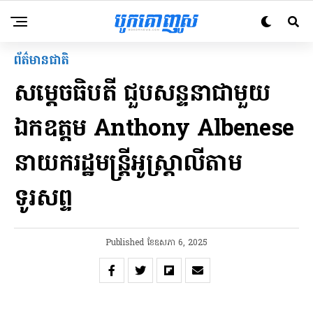
ព័ត៌មានជាតិ
សម្តេចធិបតី ជួបសន្ទនាជាមួយ
ឯកឧត្តម Anthony Albenese
នាយករដ្ឋមន្ត្រីអូស្ត្រាលីតាម
ទូរសព្ទ
Published
ខែ​ឧសភា 6, 2025