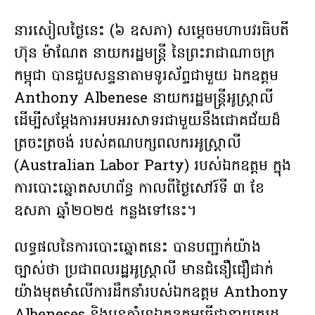
នារសៀលថ្ងៃនេះ (៦ ឧសភា) សម្តេចមហាបវរធិបតី
ហ៊ុន ម៉ាណែត នាយករដ្ឋមន្រ្តី នៃព្រះរាជាណាចក្រ​
កម្ពុជា បានជួបសន្ទនាតាមទូរស័ព្ទជាមួយ ឯកឧត្តម
Anthony Albenese នាយករដ្ឋមន្ត្រីអូស្ត្រាលី
ដើម្បីសម្ដែងការអបអរសាទរជាមួយនឹងជោគជ័យដ៏
ត្រចះត្រចង់ របស់គណបក្សពលករអូស្ត្រាលី
(Australian Labor Party) របស់ឯកឧត្តម ក្នុង
ការបោះឆ្នោតសហព័ន្ធ កាលពីថ្ងៃសៅរ៍ទី ៣ ខែ
ឧសភា ឆ្នាំ២០២៥ កន្លងទៅនេះ។
លទ្ធផលនៃការបោះឆ្នោតនេះ បានបញ្ជាក់យ៉ាង
ច្បាស់ថា ប្រជាពលរដ្ឋអូស្ត្រាលី មានជំនឿជឿជាក់
យ៉ាងមុតមាំលើការដឹកនាំរបស់ឯកឧត្តម Anthony