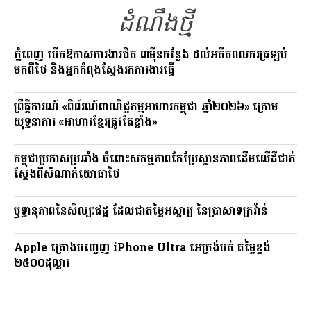
o
m
n
ដំណឹងថ្មី
k
k
ភ្នំពេញ បើកឱកាសការងារជិត ៣ម៉ឺនកន្លែង ដល់អតីតពលករត្រឡប់
មកពីថៃ និងអ្នកកំពុងស្វែងរកការងារធ្វើ
ព្រឹត្តិការណ៍ «ពិព័រណ៍ពាណិជ្ជកម្មអាហារកម្ពុជា ឆ្នាំ២០២៦» ក្រោម
យុទ្ធនាការ «អាហារខ្មែរត្រូវតែខ្លាំង»
កម្ពុជាប្រកាសប្រឆាំង ចំពោះសកម្មភាពកែប្រែស្ថានភាពដើមលើដីជាក់
ស្តែងពីសំណាក់យោធាថៃ
ឫទ្ធានុភាពនៃសិល្បៈឥដ្ឋ ដែលជាតម្លៃអស្ចារ្យ នៃប្រាសាទក្រវ៉ាន់
Apple គ្រោងបញ្ចេញ iPhone Ultra អេក្រង់បត់ តម្លៃខ្ទង់
២៥០០ដុល្លារ