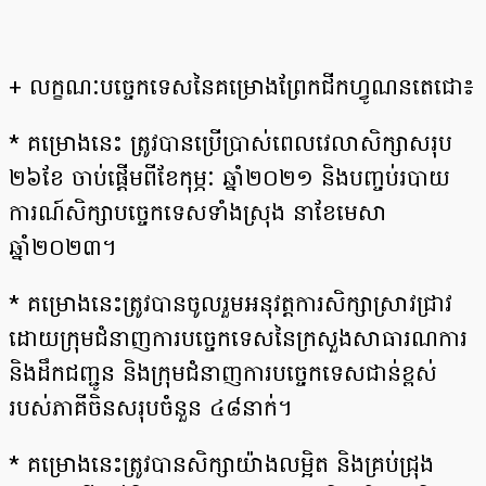
+ លក្ខណៈបច្ចេកទេសនៃគម្រោងព្រែកជីកហ្វូណនតេជោ៖
* គម្រោងនេះ ត្រូវបានប្រើប្រាស់ពេលវេលាសិក្សាសរុប
២៦ខែ ចាប់ផ្តើមពីខែកុម្ភៈ ឆ្នាំ២០២១ និងបញ្ចប់របាយ
ការណ៍សិក្សាបច្ចេកទេសទាំងស្រុង នាខែមេសា
ឆ្នាំ២០២៣។
* គម្រោងនេះត្រូវបានចូលរួមអនុវត្តការសិក្សាស្រាវជ្រាវ
ដោយក្រុមជំនាញការបច្ចេកទេស​នៃក្រសួងសាធារ​ណ​ការ
និងដឹកជញ្ជូន និងក្រុមជំនាញការបច្ចេកទេសជាន់ខ្ពស់
របស់ភាគីចិនសរុបចំនួន ៤៨នាក់។
* គម្រោងនេះត្រូវបានសិក្សាយ៉ាងលម្អិត និងគ្រប់ជ្រុង