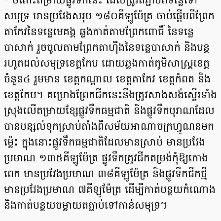
* ចំពោះតម្រាយផ្លូវទឹកនេះ ដែលត្រូវតភ្ជាប់ពីទន្លេទៅ
សមុទ្រ មានប្រវែងសរុប ១៨០គីឡូម៉ែត្រ ចាប់ផ្តើមពីព្រែក​
តាកែវនៃទន្លេមេគង្គ ឆ្លងកាត់តាមព្រែកពោធិ៍ នៃទន្លេ
បាសាក់ រួចចូលតាមព្រែកតាហ៊ីងនៃទន្លេបាសាក់ និងបន្ត​
រហូតដល់សមុទ្រខេត្តកែប ដោយឆ្លងកាត់ភូមិសាស្រ្តខេត្ត
ចំនួន៤ រួមមាន ខេត្តកណ្តាល ខេត្តតាកែវ ខេត្តកំពត និង
ខេត្តកែប។ គម្រោងព្រែកជីកនេះនឹងត្រូវសាងសង់ស្ទើរទាំង
ស្រុងលើតម្រាយខ្សែផ្លូវទឹកធម្មជាតិ និងផ្លូវទឹក​បុរាណដែល
បានបន្សល់ទុកស្រាប់តាំងពីសម័យអាណាចក្រហ្វូណនមក
ម្ល៉េះ ក្នុងនោះផ្លូវទឹក​ធម្មជាតិដែល​មាន​ស្រាប់ មានប្រវែង
ប្រមាណ ១៣៥គីឡូម៉ែត្រ ផ្លូវទឹកត្រូវជីកតម្រង់កុំឱ្យកោង
ពេក មានប្រវែងប្រមាណ ៣៨​គីឡូ​ម៉ែត្រ និងផ្លូវទឹកជីកថ្មី
មានប្រវែងប្រមាណ ៧គីឡូម៉ែត្រ ដើម្បីកាត់បន្ថយកំណោង
និងកាត់បន្ថយ​ចម្ងាយ​តភ្ជាប់​ទៅកាន់សមុទ្រ។