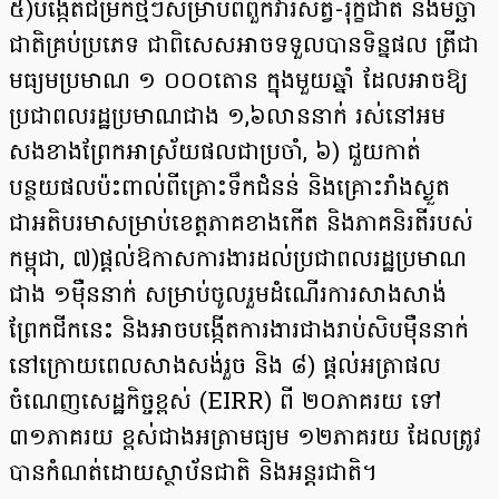
៥)បង្កើតជម្រកថ្មីៗសម្រាប់ពពួកវារីសត្វ-រុក្ខជាតិ និងមច្ឆា
ជាតិគ្រប់ប្រភេទ ជាពិសេសអាចទទួលបានទិន្នផល ត្រីជា
មធ្យមប្រមាណ ១ ០០០តោន ក្នុងមួយឆ្នាំ ដែលអាចឱ្យ
ប្រជាពលរដ្ឋប្រមាណជាង ១,៦លាននាក់ រស់នៅអម
សងខាងព្រែកអាស្រ័យផលជាប្រចាំ, ៦) ជួយកាត់
បន្ថយផលប៉ះពាល់ពីគ្រោះទឹកជំនន់ និងគ្រោះរាំងស្ងួត
ជាអតិបរមាសម្រាប់ខេត្តភាគខាងកើត និងភាគនិរតីរបស់
កម្ពុជា, ៧)ផ្ដល់ឱកាសការងារដល់ប្រជាពលរដ្ឋប្រមាណ
ជាង ១ម៉ឺននាក់ សម្រាប់ចូលរួមដំណើរការសាងសាង់
ព្រែកជីកនេះ និងអាចបង្កើតការងារជាងរាប់សិបម៉ឺននាក់
នៅក្រោយពេលសាងសង់រួច និង ៨) ផ្តល់អត្រាផល
ចំណេញសេដ្ឋកិច្ចខ្ពស់ (EIRR) ពី ២០ភាគរយ ទៅ
៣១ភាគរយ ខ្ពស់ជាងអត្រាមធ្យម ១២ភាគរយ ដែលត្រូវ
បានកំណត់ដោយស្ថាប័នជាតិ និងអន្តរជាតិ។