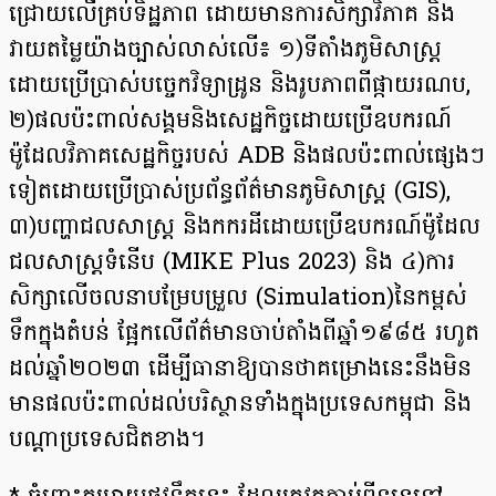
ជ្រោយលើគ្រប់ទិដ្ឋភាព ដោយមានការសិក្សាវិភាគ និង
វាយតម្លៃយ៉ាងច្បាស់លាស់លើ៖ ១)ទីតាំងភូមិសាស្រ្ត
ដោយប្រើប្រាស់បច្ចេកវិទ្យាដ្រូន និងរូបភាពពីផ្កាយ​រណប,
២)ផលប៉ះពាល់សង្គមនិងសេដ្ឋកិច្ចដោយប្រើឧបករណ៍
ម៉ូដែលវិភាគសេដ្ឋកិច្ចរបស់ ADB និងផល​ប៉ះពាល់ផ្សេងៗ
ទៀតដោយប្រើប្រាស់ប្រព័ន្ធព័ត៌មានភូមិសាស្រ្ត (GIS),
៣)បញ្ហាជលសាស្រ្ត និងកករដី​ដោយប្រើឧបករណ៍ម៉ូដែល
ជលសាស្រ្តទំនើប (MIKE Plus 2023) និង ៤)ការ
សិក្សាលើចលនាបម្រែបម្រួល (Simulation)នៃកម្ពស់
ទឹកក្នុងតំបន់ ផ្អែកលើព័ត៌មានចាប់តាំងពីឆ្នាំ១៩៨៥ រហូត
ដល់ឆ្នាំ២០២៣ ដើម្បីធានា​ឱ្យ​បានថាគម្រោងនេះនឹងមិន
មានផលប៉ះពាល់ដល់បរិស្ថានទាំងក្នុងប្រទេសកម្ពុជា និង
បណ្ដាប្រទេសជិតខាង។