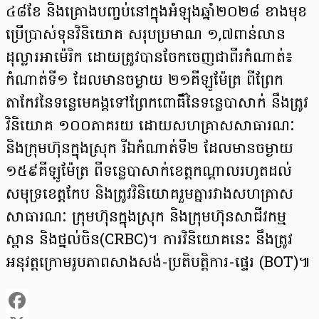
៤៨ខែ និងគ្រោងបញ្ចប់នៅក្នុងអំឡុងឆ្នាំ២០២៨ ខាង​មុខ
ប្រើប្រាស់ទុនវិនិយោគ សរុបប្រមាណ ១,៧ពាន់លាន
ដុល្លារអាម៉េរិក ដោយត្រូវបានចែកចេ​ញជាពីរ​កំណាត់​៖
កំណាត់ទី១ ដែលមានចម្ងាយ ២១គីឡូម៉ែត្រ ពីព្រែក
តាកែវនៃទន្លេមេគង្គទៅព្រែក​ពោធិ៍នៃទន្លេបាសាក់ នឹង​ត្រូវ
វិនិយោគ ១០០ភាគរយ ដោយសហគ្រាសសាធារណៈ
និងក្រុមហ៊ុនក្នុងស្រុក រីឯកំណាត់ទី២ ដែលមាន​ចម្ងាយ
១៥៩គីឡូម៉ែត្រ ពីទន្លេបាសាក់ខេត្តកណ្តាលរហូតដល់
សមុទ្រខេត្តកែប និងត្រូវវិនិយោគរួមគ្នារវាង​សហ​គ្រាស​
សាធារណៈ ក្រុមហ៊ុនក្នុងស្រុក និងក្រុមហ៊ុនសាជីវកម្ម
ស្ពាន និងថ្នល់ចិន(CRBC)។ ការវិនិយោគនេះ នឹង​ត្រូវ​
អនុវត្តក្រោមរូបភាពសាងសង់-ប្រតិបត្តិការ-ផ្ទេរ (BOT)៕