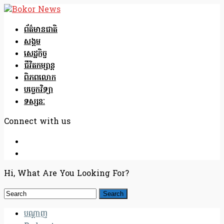
ព័ត៌មានជាតិ
សង្គម
សេដ្ឋកិច្ច
ជីវិតកម្សាន្ត
ពិភពលោក
បច្ចេកវិទ្យា
ទស្សនៈ
Connect with us
Hi, What Are You Looking For?
បណ្តាញ