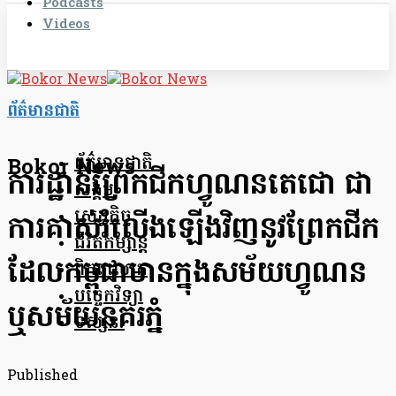
Podcasts
Videos
ព័ត៌មានជាតិ
ព័ត៌មានជាតិ
Bokor News
ការដ្ឋានព្រែកជីកហ្វូណនតេជោ ជា
សង្គម
សេដ្ឋកិច្ច
ការគាស់រំលើង​ឡើងវិញ​នូវ​ព្រែកជីក​
ជីវិតកម្សាន្ត
ដែល​កម្ពុជា​មានក្នុងសម័យ​ហ្វូណន
ពិភពលោក
បច្ចេកវិទ្យា
ឬសម័យនគរភ្នំ
ទស្សនៈ
Published