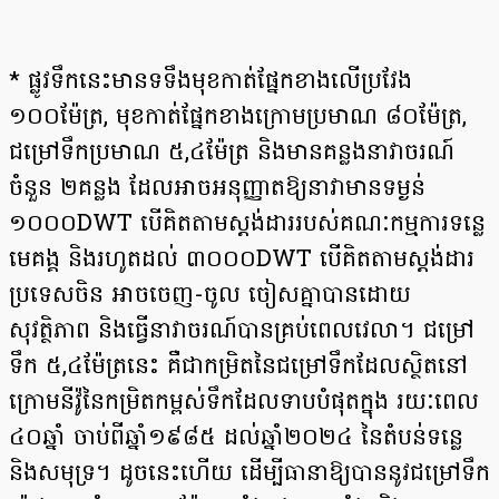
* ផ្លូវទឹកនេះមានទទឹងមុខកាត់ផ្នែកខាងលើប្រវែង
១០០ម៉ែត្រ, មុខកាត់ផ្នែកខាងក្រោមប្រមាណ ៨០ម៉ែត្រ,
ជម្រៅ​ទឹកប្រមាណ ៥,៤ម៉ែត្រ និងមានគន្លងនាវាចរណ៍
ចំនួន ២គន្លង ដែលអាចអនុញ្ញាតឱ្យនាវាមានទម្ងន់
១០០០DWT បើគិតតាមស្តង់ដាររបស់គណៈកម្មការទន្លេ
មេគង្គ និងរហូតដល់ ៣០០០DWT បើគិតតាមស្តង់​ដារ
ប្រទេសចិន អាចចេញ-ចូល ចៀសគ្នាបានដោយ
សុវត្ថិភាព និងធ្វើនាវាចរណ៍បានគ្រប់ពេលវេលា។ ជម្រៅ​
ទឹក ៥,៤ម៉ែត្រនេះ គឺជាកម្រិតនៃជម្រៅទឹកដែលស្ថិតនៅ
ក្រោមនីវ៉ូនៃកម្រិតកម្ពស់ទឹកដែលទាបបំផុតក្នុង រយៈពេល
៤០ឆ្នាំ ចាប់ពីឆ្នាំ១៩៨៥ ដល់ឆ្នាំ២០២៤ នៃតំបន់ទន្លេ
និងសមុទ្រ។ ដូចនេះហើយ ដើម្បីធានាឱ្យ​បាន​នូវជម្រៅទឹក