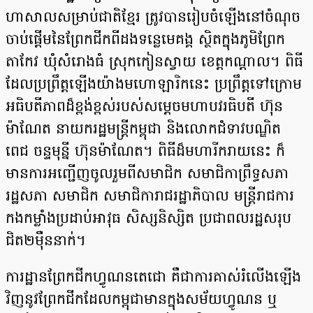
ហាសាលសម្រាប់ជាតិខ្មែរ ត្រូវបានរៀបចំឡើងនៅចំណុច​
ចាប់​ផ្តើមនៃព្រែកជីកពីដងទន្លេមេគង្គ ស្ថិតក្នុងភូមិព្រែក
តាកែវ ឃុំសំរោងធំ ស្រុកកៀនស្វាយ ខេត្តកណ្តាល។ ពិធី
ដែលប្រព្រឹត្តឡើងយ៉ាងមហោឡារិកនេះ ប្រព្រឹត្តទៅក្រោម
អធិបតីភាពដ៏ខ្ពង់ខ្ពស់របស់សម្តេចមហាបវរធិបតី ហ៊ុន
ម៉ាណែត នាយករដ្ឋមន្ត្រីកម្ពុជា និងលោកជំទាវបណ្ឌិត
ពេជ ចន្ទមុន្នី ហ៊ុនម៉ាណែត។ ពិធីដ៏មហារីករាយ​នេះ ក៏
មានការអញ្ជើញចូលរួមពីសមាជិក សមាជិកាព្រឹទ្ធសភា
រដ្ឋសភា សមាជិក សមាជិការាជរដ្ឋាភិបាល មន្ត្រីរាជការ
កងកម្លាំងប្រដាប់អាវុធ សិស្សនិស្សិត ប្រជាពលរដ្ឋសរុប
ជិត២ម៉ឺននាក់។
ការដ្ឋានព្រែកជីកហ្វូណនតេជោ គឺជាការគាស់រំលើងឡើង
វិញនូវព្រែកជីកដែលកម្ពុជាមានក្នុងសម័យហ្វូណន ឬ​