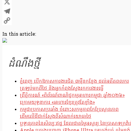
Facebook
X
Telegram
Copy
In this article:
Link
ដំណឹងថ្មី
ភ្នំពេញ បើកឱកាសការងារជិត ៣ម៉ឺនកន្លែង ដល់អតីតពលករ
ត្រឡប់មកពីថៃ និងអ្នកកំពុងស្វែងរកការងារធ្វើ
ព្រឹត្តិការណ៍ «ពិព័រណ៍ពាណិជ្ជកម្មអាហារកម្ពុជា ឆ្នាំ២០២៦»
ក្រោមយុទ្ធនាការ «អាហារខ្មែរត្រូវតែខ្លាំង»
កម្ពុជាប្រកាសប្រឆាំង ចំពោះសកម្មភាពកែប្រែស្ថានភាព
ដើមលើដីជាក់ស្តែងពីសំណាក់យោធាថៃ
ឫទ្ធានុភាពនៃសិល្បៈឥដ្ឋ ដែលជាតម្លៃអស្ចារ្យ នៃប្រាសាទក្រវ៉ាន
Apple គ្រោងបញ្ចេញ iPhone Ultra អេក្រង់បត់ តម្លៃខ្ទង់