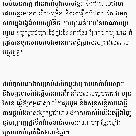
សម័យនគរភ្នំ ជានគរដំបូងរបស់ខ្មែរ និងជាពេលវេលា
ដែលខ្មែរមានការរីកចម្រើន និងរុងរឿងបំផុត។ តែជា​អកុ​
សល​​​​ក្នុងរង្វង់សតវត្សរ៍ទី៥ ការចុះអន់ថយនៃអាណាចក្រ
ហ្វូណនបូករួមជម្លោះផ្ទៃក្នុងនៃនគរខ្មែរ ព្រែកជីក​ហ្វូ​ណ​ន ក៏
ត្រូវបានទុកចោលលែងមានការប្រើប្រាស់រហូតដល់ពេល
បច្ចុប្បន្ន។
ជាភ័ព្វសំណាងសម្រាប់ជាតិកម្ពុជាក្រោមមាគ៌ាដ៏អស្ចារ្យ
និងមគ្គទេសក៍ដ៏ឆ្នើមនៃការដឹកនាំរបស់សម្តេចតេជោ ហ៊ុន
សែន ធ្វើឱ្យកម្ពុជាស្គាល់ការរួបរួម និងសុខសន្តិភាពជាថ្មី
បានផ្តល់ឱកាសឱ្យកម្ពុជាមានឱកាសគាស់រំលើង​ឡើងវិញ
នូវបណ្តាញផ្លូវទឹកដ៏សំខាន់របស់អាណាចក្រខ្មែរឡើង
ក្រោយកប់បាត់ជិត២ពាន់ឆ្នាំ។