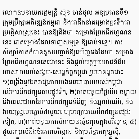
លោកឧបនាយករដ្ឋមន្ត្រី ស៊ុន ចាន់ថុល អនុប្រធានទី១
ក្រុមប្រឹក្សាអភិវឌ្ឍន៍កម្ពុជា និងជាដឹកនាំគម្រោងផ្លូវទឹក​ជា​
ប្រវត្តិសាស្ត្រនេះ បានឱ្យដឹងថា គម្រោងព្រែកជីកហ្វូណន
នេះ ជាគម្រោងដែលទាញសមុទ្រ ឱ្យជាប់ទន្លេ។ ការ
សិក្សាវិភាគក៏បានគូសបញ្ជាក់ឱ្យឃើញផងដែរថា គម្រោង
ព្រែកជីកហ្វូណនតេជោនេះ នឹងផ្ដល់អត្ថប្រយោជន៍​ដ៏ម
ហាសាលដល់សង្គម-សេដ្ឋកិច្ចកម្ពុជា រួមមានដូចជា៖
១)ពង្រឹងនូវឯករាជ្យភាពខាងនយោបាយរបស់កម្ពុជា
លើការដឹកជញ្ជូនតាមផ្លូវទឹក, ២)កាត់បន្ថយថ្លៃដើម ចម្ងាយ
និងពេលវេលានៃការដឹកជញ្ជូនទំនិញ និងអ្នកដំណើរ, និង
ងាយស្រួលតភ្ជាប់ជាមួយពហុមធ្យោបាយដឹកជញ្ជូនផ្សេង
ទៀត, ៣)កាត់បន្ថយការបំភាយឧស្ម័នពុលក្នុងបរិស្ថាន, ៤)
ជួយរក្សាលំនឹងចីរភាពបរិស្ថាន និងប្រព័ន្ធអេកូឡូស៊ី,