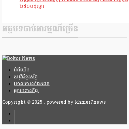
២៥០០ដុល្លារ
អត្ថបទចាប់អារម្មណ៍ច្រើន
អំពីយើង
កម្មវិធីទូរស័ព្ទ
គោលការណ៍ឯកជន
ផ្សាយពាណិជ្ជ.
Copyright © 2025 . powered by khmer7news