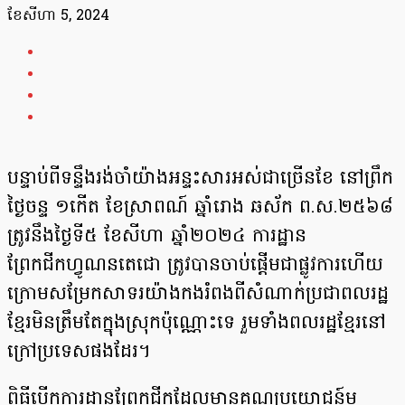
ខែ​សីហា 5, 2024
បន្ទាប់ពីទន្ទឹងរង់ចាំយ៉ាងអន្ទះសារអស់ជាច្រើនខែ នៅព្រឹក
ថ្ងៃចន្ទ ១កើត ខែស្រាពណ៍ ឆ្នាំរោង ឆស័ក ព.ស.២៥៦៨
ត្រូវនឹងថ្ងៃទី៥ ខែសីហា ឆ្នាំ២០២៤ ការដ្ឋាន
ព្រែកជីកហ្វូណនតេជោ ត្រូវបានចាប់ផ្តើមជា​ផ្លូវការ​​ហើយ
ក្រោមសម្រែកសាទរយ៉ាងកងរំពងពីសំណាក់ប្រជាពលរដ្ឋ
ខ្មែរមិនត្រឹមតែក្នុងស្រុកប៉ុណ្ណោះទេ រួមទាំងពលរដ្ឋខ្មែរនៅ
ក្រៅប្រទេសផងដែរ។
ពិធីបើកការដ្ឋានព្រែកជីកដែលមានគុណប្រយោជន៍ម