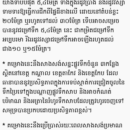
យ៉ាងទាបបំផុត ៥,៤ម៉ែត្រ ទាំងក្នុងរដូវប្រាំង និងរដូវវស្សា
ទាមទារឱ្យធ្វើការជីកពីផ្ទៃដីខាងលើ ដោយនៅតំបន់ខ្លះ
២០ម៉ែត្រ ឬរហូតទៅដល់ ៣០ម៉ែត្រ ទើបអាចសម្រេច
បាននូវជម្រៅទឹក ៥,៤ម៉ែត្រ នេះ ជាកម្រិតជម្រៅទឹក
អប្បបរមា រីឯរដូវវស្សាជម្រៅទឹកអាចឡើងរហូតដល់
ជាង១០ ឬ១៥ម៉ែត្រ។
* គម្រោងនេះនឹងសាងសង់សន្ទះផ្លូវទឹកចំនួន ៣កន្លែង
ស្ថិតនៅខេត្ត កណ្តាល ខេត្តតាកែវ និងខេត្តកែប ដែល​
ធានាបាននូវប្រសិទ្ធភាពក្នុងការទប់ស្កាត់ការជ្រៀតចូលនៃ
ទឹកប្រៃទៅក្នុងបណ្តាញផ្លូវទឹកសាប និងអាចកំណត់​
បរិមាណ និងអត្រានៃរំហូរទឹកសាបដែលត្រូវហូរចេញទៅ
សមុទ្របានប្រកបដោយប្រសិទ្ធភាពខ្ពស់។
* គម្រោងនេះនឹងប្រើប្រាស់រយៈពេលសាងសង់ប្រមាណ