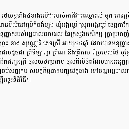
។
ា រថយន្តទាំង៤ខាងលើជារបស់អាជីវករឈ្មោះលី មុត ភេទស្រ
ានទីលំនៅភូមិកំពង់ហ្លួង ឃុំអង្គរបូរី ស្រុកអង្គរបូរី ខេត្តតាក
អនុញ្ញាតរបស់រដ្ឋបាលជលផល នៃក្រសួងកសិកម្ម រុក្ខាប្រមា
្មោះ នាង សុវណ្ណារី ភេទស្រី អាយុ៤៤ឆ្នាំ ដែលបានអនុញ្ញា
ចជា ត្រីទីឡាព្យា ត្រីពោ និងត្រីកាប ពីប្រទេសថៃ ប៉ុន្ត
ឹកជញ្ជូនត្រី ខុសយថាប្រភេទ ខុសពីលិខិតដែលបានអនុញ្ញា
្យចប់សព្វគ្រប់ សមត្ថកិច្ចបានបញ្ជូនវត្ថុតាង ទៅខណ្ឌរដ្ឋប
ីបន្តរនីតិវិធី៕