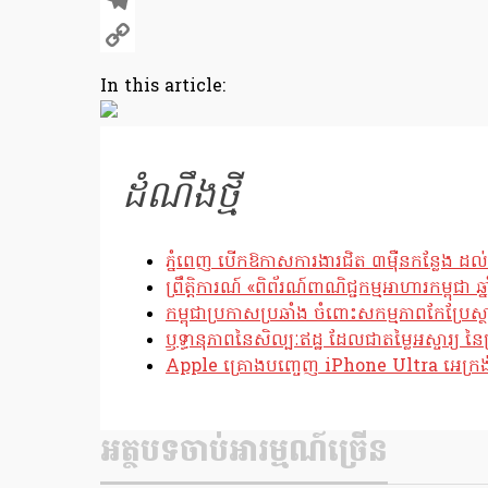
X
Telegram
Copy
In this article:
Link
ដំណឹងថ្មី
ភ្នំពេញ បើកឱកាសការងារជិត ៣ម៉ឺនកន្លែង ដល់
ព្រឹត្តិការណ៍ «ពិព័រណ៍ពាណិជ្ជកម្មអាហារកម្ពុជា 
កម្ពុជាប្រកាសប្រឆាំង ចំពោះសកម្មភាពកែប្រ
ឫទ្ធានុភាពនៃសិល្បៈឥដ្ឋ ដែលជាតម្លៃអស្ចារ្យ នៃប
Apple គ្រោងបញ្ចេញ iPhone Ultra អេក្រង់បត
អត្ថបទចាប់អារម្មណ៍ច្រើន