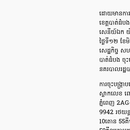
ដោយមានការអ
ខេត្តបាត់ដំ
សេនីយ៍ឯក យ
ថ្ងៃទី១២ ខែម
សេដ្ឋកិច្ច 
បាត់ដំបង ចុះប
នគរបាលរដ្ឋបា
ការចុះបង្ក្រ
ស្លាកលេខ ពោ
ភ្នំពេញ 2AG
9942 រថយន្តម
10តោន 55គីឡូ