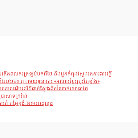
អតីតពលករត្រឡប់មកពីថៃ និងអ្នកកំពុងស្វែងរកការងារធ្វើ
ឆ្នាំ២០២៦» ក្រោមយុទ្ធនាការ «អាហារខ្មែរត្រូវតែខ្លាំង»
ែស្ថានភាពដើមលើដីជាក់ស្តែងពីសំណាក់យោធាថៃ
្រាសាទក្រវ៉ាន់
់ តម្លៃខ្ទង់ ២៥០០ដុល្លារ