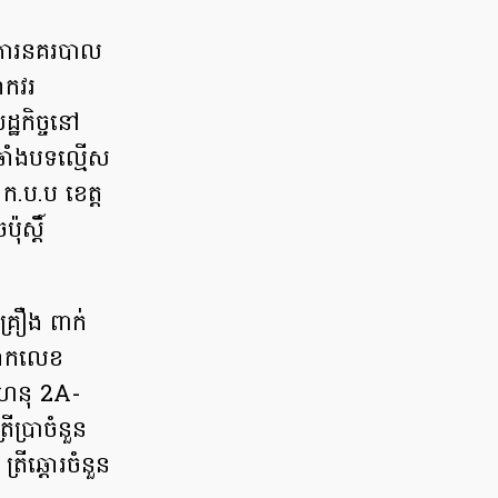
ងការនគរបាល
ោកវរ
កិច្ច​នៅ
ឆាំង​បទល្មើស
ក.ប.ប ខេត្ត
ុស្តិ៍
គ្រឿង ពាក់
្លាកលេខ
ីហនុ 2A-
ីប្រាចំនួន
្រីឆ្តោរចំនួន