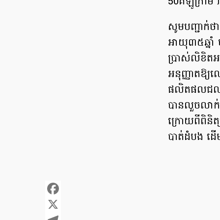
50គីឡូក្រាម
សូមបញ្ជាក់ថ
អាយុ៣៥ឆ្នាំ ម
ប្រាស់លិខិត
អនុញ្ញាតឱ្យឈ
ផលិតផលជលផលដូ
បានលួចលាក់ដ
ក្រោយពីពិនិត
បាត់ដំបង ដើម្ប
Facebook