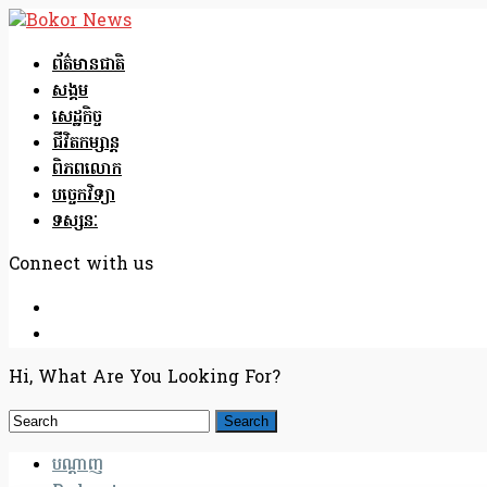
ព័ត៌មានជាតិ
សង្គម
សេដ្ឋកិច្ច
ជីវិតកម្សាន្ត
ពិភពលោក
បច្ចេកវិទ្យា
ទស្សនៈ
Connect with us
Hi, What Are You Looking For?
បណ្តាញ