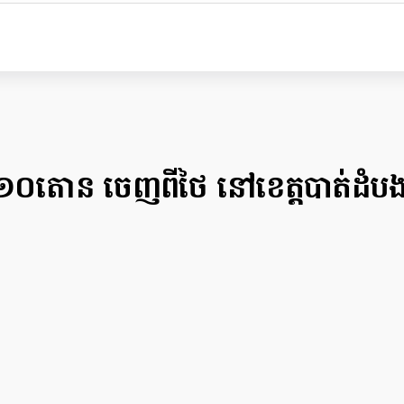
ង ១០តោន ចេញពីថៃ នៅខេត្តបាត់ដំប