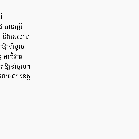
ី
ែវ បានប្រើ
ញ់ និងនេសាទ
តឱ្យនាំចូល
ែ អាជីវករ
តឱ្យនាំចូល។
ាលជលផល ខេត្ត