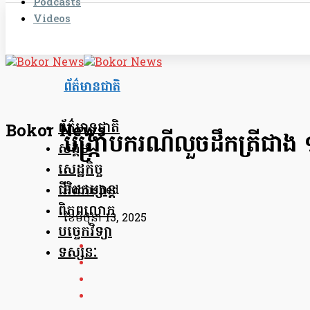
Podcasts
Videos
ព័ត៌មានជាតិ
ព័ត៌មានជាតិ
Bokor News
បង្ក្រាបករណីលួចដឹកត្រីជា
សង្គម
សេដ្ឋកិច្ច
ជីវិតកម្សាន្ត
Published
ពិភពលោក
ខែ​មិថុនា 13, 2025
បច្ចេកវិទ្យា
ទស្សនៈ