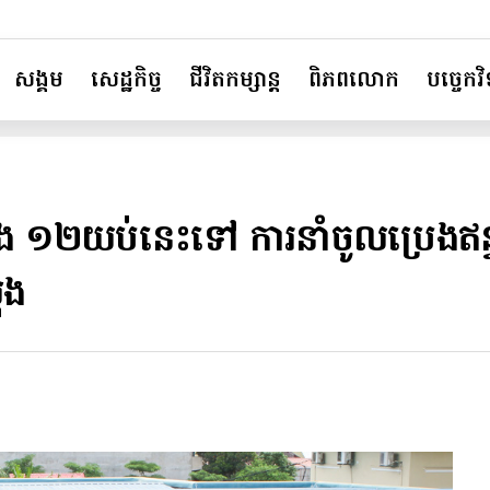
សង្គម
សេដ្ឋកិច្ច
ជីវិតកម្សាន្ត
ពិភពលោក
បច្ចេកវិទ
ម៉ោង ១២យប់នេះទៅ ការនាំចូលប្រេងឥន្ធ
ុង