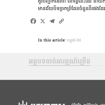
គួរ​បញ្ជាក់ដែរថា នៅថ្ងៃនេះដែរ នាយករដ្ឋមន
មានជ័យបិទច្រកព្រំដែនចំនួនពីរផងដែរ
F
X
T
C
a
el
o
ce
e
p
In this article:
កម្ពុជា-ថៃ
b
gr
y
o
a
Li
o
m
n
អត្ថបទចាប់អារម្មណ៍ច្រើន
k
k