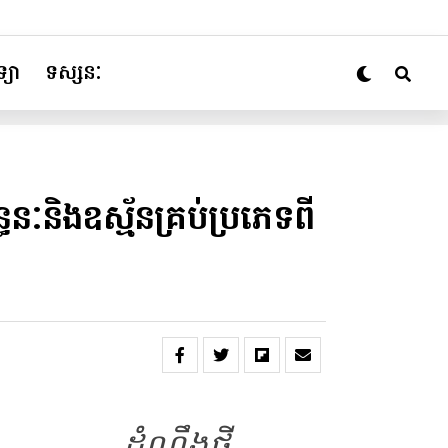
្យា
ទស្សនៈ
នៈនិងឧស្ម័នគ្រប់ប្រភេទពី