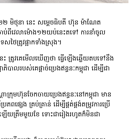
ី២២ មិថុនា នេះ សម្តេចធិបតី ហ៊ុន ម៉ាណែត
​ថា ចាប់ពីវេលាម៉ោង​១២យប់នេះតទៅ ការនាំចូល
រទេស​ថៃ​ត្រូវផ្អាកទាំងស្រុង។
ជា​នេះ ត្រូវ​គេមើលឃើញថា ធ្វើឡើង​ឆ្លើយតបទៅនឹង
ិបាល​របស់គេ​ផ្តាច់ប្រេង​ឥន្ធនៈ​កម្ពុជា ដើម្បីជា
ា បណ្ដាក្រុមហ៊ុនចែកចាយប្រេងឥន្ធនៈនៅកម្ពុជា មាន
ភពផ្សេង គ្រប់គ្រាន់ ដើម្បីផ្គត់ផ្គង់តម្រូវការប្រើ
កុំថាឡើយត្រឹមមួយខែ ទោះជារៀងរហូតក៏មិនជា