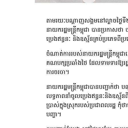
តាមរយៈ​បណ្តាញ​សង្គម​នៅល្ងាចថ្ងៃទ
នាយករដ្ឋមន្រ្តី​កម្ពុជា បានប្រកាស
ប្រេង​ឥន្ធនៈ និង​ឧស្ម័ន​គ្រប់ប្រភេទ​ពីប្
ចំណាត់ការ​របស់នាយករដ្ឋមន្រ្តីកម្ពុ
គណបក្ស​ប្រឆាំងថៃ ដែល​ទាមទារ​ឱ្យរដ្ឋាភ
ការចរចា។
នាយករដ្ឋមន្រ្តីកម្ពុជា​បាន​បញ្ជាក់ថ
លទ្ធភាពនាំចូលប្រេងឥន្ធនៈនិងឧស្ម័នពីប្រ
ប្រាស់ក្នុងស្រុករបស់ប្រជាពលរដ្ឋ 
បញ្ហា។