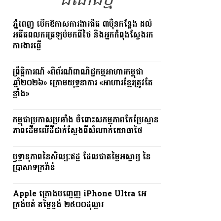
ដំណឹងថ្មី
ភ្នំពេញ បើកឱកាសការងារជិត ៣ម៉ឺនកន្លែង ដល់
អតីតពលករត្រឡប់មកពីថៃ និងអ្នកកំពុងស្វែងរក
ការងារធ្វើ
ព្រឹត្តិការណ៍ «ពិព័រណ៍ពាណិជ្ជកម្មអាហារកម្ពុជា
ឆ្នាំ២០២៦» ក្រោមយុទ្ធនាការ «អាហារខ្មែរត្រូវតែ
ខ្លាំង»
កម្ពុជាប្រកាសប្រឆាំង ចំពោះសកម្មភាពកែប្រែស្ថាន
ភាពដើមលើដីជាក់ស្តែងពីសំណាក់យោធាថៃ
ឫទ្ធានុភាពនៃសិល្បៈឥដ្ឋ ដែលជាតម្លៃអស្ចារ្យ នៃ
ប្រាសាទក្រវ៉ាន់
Apple គ្រោងបញ្ចេញ iPhone Ultra អេ
ក្រង់បត់ តម្លៃខ្ទង់ ២៥០០ដុល្លារ