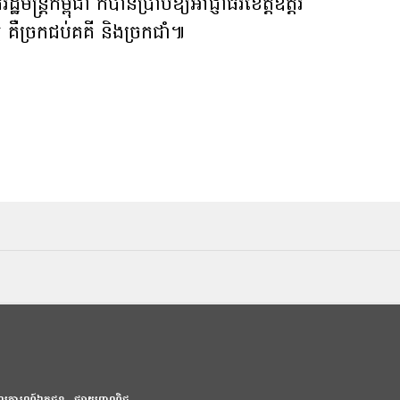
្រ្តីកម្ពុជា ក៏​បានប្រាប់​ឱ្យ​អាជ្ញាធរខេត្តឧត្តរ
 គឺច្រកជប់គគី និងច្រកជាំ៕