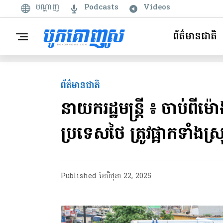
បណ្តាញ
Podcasts
Videos
ព័ត៌មានជាតិ
ព័ត៌មានជាតិ
នាយករដ្ឋមន្រ្តី ៖ ចាប់ពី
ប្រទេសថៃ ត្រូវផ្អាកទាំងស្រ
Published
ខែ​មិថុនា 22, 2025