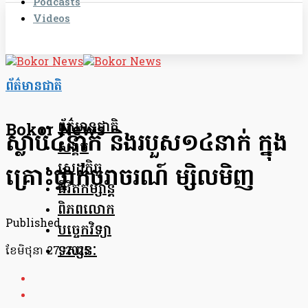
Podcasts
Videos
ព័ត៌មានជាតិ
ព័ត៌មានជាតិ
Bokor News
ស្លាប់៤នាក់ និងរបួស១៤នាក់ ក្នុង
សង្គម
សេដ្ឋកិច្ច
គ្រោះថ្នាក់ចរាចរណ៍ ម្សិលមិញ
ជីវិតកម្សាន្ត
ពិភពលោក
Published
បច្ចេកវិទ្យា
ទស្សនៈ
ខែ​មិថុនា 27, 2025