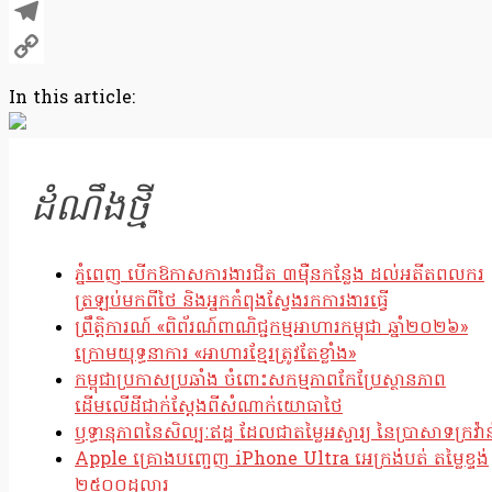
X
Telegram
Copy
In this article:
Link
ដំណឹងថ្មី
ភ្នំពេញ បើកឱកាសការងារជិត ៣ម៉ឺនកន្លែង ដល់អតីតពលករ
ត្រឡប់មកពីថៃ និងអ្នកកំពុងស្វែងរកការងារធ្វើ
ព្រឹត្តិការណ៍ «ពិព័រណ៍ពាណិជ្ជកម្មអាហារកម្ពុជា ឆ្នាំ២០២៦»
ក្រោមយុទ្ធនាការ «អាហារខ្មែរត្រូវតែខ្លាំង»
កម្ពុជាប្រកាសប្រឆាំង ចំពោះសកម្មភាពកែប្រែស្ថានភាព
ដើមលើដីជាក់ស្តែងពីសំណាក់យោធាថៃ
ឫទ្ធានុភាពនៃសិល្បៈឥដ្ឋ ដែលជាតម្លៃអស្ចារ្យ នៃប្រាសាទក្រវ៉ាន
Apple គ្រោងបញ្ចេញ iPhone Ultra អេក្រង់បត់ តម្លៃខ្ទង់
២៥០០ដុល្លារ