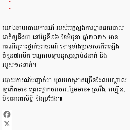
យោងតាមរបាយការណ៍ របស់អគ្គស្នងការដ្ឋាននគរបាល
ជាតិឲ្យដឹងថា នៅថ្ងៃទី២៦ ខែមិថុនា ឆ្នាំ២០២៥ មាន
ករណីគ្រោះថ្នាក់ចរាចរណ៍ នៅទូទាំងប្រទេសកើតឡើង
ចំនួន៧លើក បណ្ដាលឲ្យមនុស្សស្លាប់៤នាក់ និង
របួស១៤នាក់។
របាយការណ៍បញ្ជាក់ថា មូលហេតុភាគច្រើនដែលបណ្ដាល
ឲ្យកើតមាន គ្រោះថ្នាក់ចរាចរណ៍រួមមាន៖ ស្រវឹង, ល្បឿន,
មិនគោរពសិទិ្ធ និងប្រជែង៕
Facebook