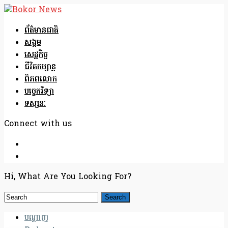
ព័ត៌មានជាតិ
សង្គម
សេដ្ឋកិច្ច
ជីវិតកម្សាន្ត
ពិភពលោក
បច្ចេកវិទ្យា
ទស្សនៈ
Connect with us
Hi, What Are You Looking For?
បណ្តាញ