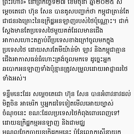
ព្រះវិហារ» នៅព្រឹកថ្ងៃទី២៧ ខែមិថុនា ឆ្នាំ២០២៥ ស
ម្តេចតេជោ ហ៊ុន សែន បានគូសបញ្ជាក់ថា កម្ពុជាគ្រាន់តែ
ជាជនរងគ្រោះនៃឧក្រិដ្ឋអនឡាញរបស់ថៃប៉ុណ្ណោះ។ ជាក់
ស្តែងមានតែប្រទេសថៃមួយគត់ដែលមានជើង
អាកាសហោះតភ្ជាប់ពីប្រទេសខាងក្រៅចូលមកក្នុង
ប្រទេសថៃ ដោយសារតែមីយ៉ាន់ម៉ា ឡាវ និងកម្ពុជាគ្មាន
ជើងអាកាសធន់ធំហោះត្រង់ចូលមកទេ ដូច្នេះអ្នក
ឆបោកអនឡាញទាំងប៉ុន្មានត្រូវសម្រួលដោយអាជ្ញាធរថៃ
ទាំងអស់។
ទន្ទឹមនេះដែរ សម្តេចតេជោ ហ៊ុន សែន បានអំពាវនាវដល់
មិត្តចិន អាមេរិក ឬអ្នកដទៃទៀតមើលអោយច្បាស់
ចំណុចនេះ ខណៈដែលប្រទេសថៃកំពុងពោរពេញទៅ
ដោយឧក្រិដ្ឋកម្មអនឡាញ និងជាមជ្ឈ
មណ្ឌលចែកចាយឧក្រិដ្ឋកម្មនេះ ប៉ុន្ដែលោកស្រីនាយក