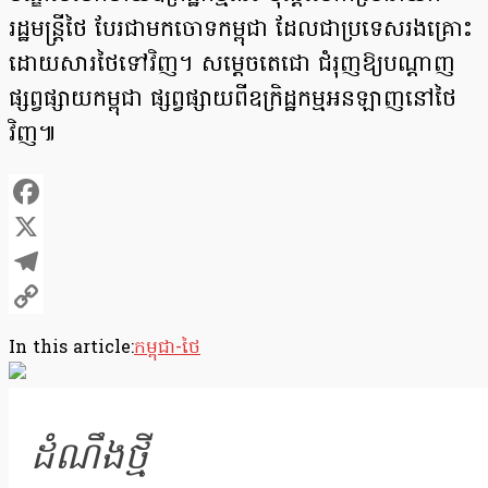
រដ្ឋមន្រ្ដីថៃ បែរជាមកចោទកម្ពុជា ដែលជាប្រទេសរងគ្រោះ
ដោយសារថៃទៅវិញ។ សម្ដេចតេជោ ជំរុញឱ្យបណ្ដាញ
ផ្សព្វផ្សាយកម្ពុជា ផ្សព្វផ្សាយពីឧក្រិដ្ឋកម្មអនឡាញនៅថៃ
វិញ៕
Facebook
X
Telegram
Copy
In this article:
កម្ពុជា-ថៃ
Link
ដំណឹងថ្មី