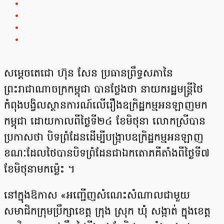
សម្តេចតេជោ ហ៊ុន សែន ប្រធានព្រឹទ្ធសភានៃ
ព្រះរាជាណាចក្រកម្ពុជា បានថ្លែងថា នាយករដ្ឋមន្រ្ដីថៃ
កំពុងបង្វិលស្ថានការណ៍លើរឿងឧក្រិដ្ឋកម្មអនឡាញមក
កម្ពុជា ដោយកាលពីថ្ងៃទី២៤ ខែមិថុនា លោកស្រីបាន
ប្រកាសថា បិទព្រំដែនដើម្បីបង្ក្រាបឧក្រិដ្ឋកម្មអនឡាញ
ខណៈដែលថៃបានបិទព្រំដែនជាឯកតោភគីតាំងពីថ្ងៃទី៧
ខែមិថុនាមកម៉្លេះ ។
នៅក្នុងឱកាស «អញ្ជើញសំណេះសំណាលជាមួយ
សមាជិកក្រុមប្រឹក្សាខេត្ត ក្រុង ស្រុក ឃុំ សង្កាត់ ក្នុងខេត្ត