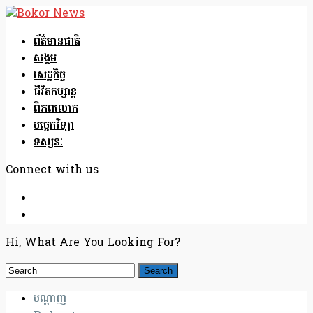
ព័ត៌មានជាតិ
សង្គម
សេដ្ឋកិច្ច
ជីវិតកម្សាន្ត
ពិភពលោក
បច្ចេកវិទ្យា
ទស្សនៈ
Connect with us
Hi, What Are You Looking For?
បណ្តាញ