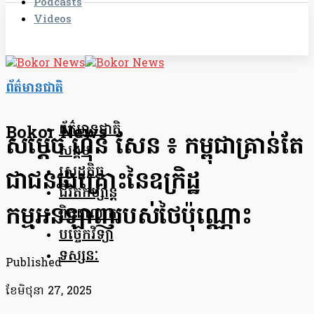
Podcasts
Videos
ព័ត៌មានជាតិ
ព័ត៌មានជាតិ
Bokor News
សម្តេច ហ៊ុន សែន ៖ កម្ពុជាគ្រាន់តែ
សង្គម
សេដ្ឋកិច្ច
ជាជនរងគ្រោះនៃឧក្រិដ្ឋ
ជីវិតកម្សាន្ត
កម្មអនឡាញរបស់ថៃប៉ុណ្ណោះ
ពិភពលោក
បច្ចេកវិទ្យា
ទស្សនៈ
Published
ខែ​មិថុនា 27, 2025