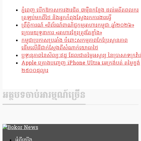
ភ្នំពេញ បើកឱកាសការងារជិត ៣ម៉ឺនកន្លែង ដល់អតីតពលករ
ត្រឡប់មកពីថៃ និងអ្នកកំពុងស្វែងរកការងារធ្វើ
ព្រឹត្តិការណ៍ «ពិព័រណ៍ពាណិជ្ជកម្មអាហារកម្ពុជា ឆ្នាំ២០២៦»
ក្រោមយុទ្ធនាការ «អាហារខ្មែរត្រូវតែខ្លាំង»
កម្ពុជាប្រកាសប្រឆាំង ចំពោះសកម្មភាពកែប្រែស្ថានភាព
ដើមលើដីជាក់ស្តែងពីសំណាក់យោធាថៃ
ឫទ្ធានុភាពនៃសិល្បៈឥដ្ឋ ដែលជាតម្លៃអស្ចារ្យ នៃប្រាសាទក្រវ៉ាន
Apple គ្រោងបញ្ចេញ iPhone Ultra អេក្រង់បត់ តម្លៃខ្ទង់
២៥០០ដុល្លារ
អត្ថបទចាប់អារម្មណ៍ច្រើន
អំពីយើង