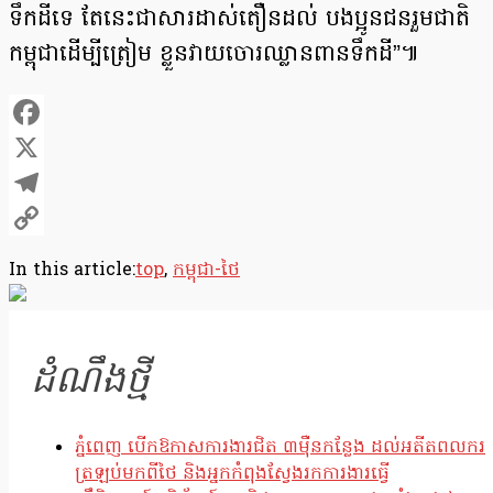
ទឹកដីទេ តែនេះជាសារដាស់តឿនដល់ បងប្អូនជនរួមជាតិ
កម្ពុជាដើម្បីត្រៀម ខ្លួនវាយចោរឈ្លានពានទឹកដី”៕
Facebook
X
Telegram
Copy
In this article:
top
,
កម្ពុជា-ថៃ
Link
ដំណឹងថ្មី
ភ្នំពេញ បើកឱកាសការងារជិត ៣ម៉ឺនកន្លែង ដល់អតីតពលករ
ត្រឡប់មកពីថៃ និងអ្នកកំពុងស្វែងរកការងារធ្វើ