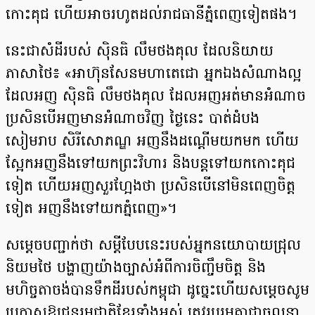
កោះគុជ ហើយអាចរហូតដល់រាជធានីភ្នំពេញទៀតផង។
នេះជាសំដីរបស់ ស៊ិនធិ លឹមថងគុល ដែលនិយាយ
ភាសាថៃ៖ «អាហ៊ុនសែនមហាតេជោ អ្នកឯងសំណាងល្អ
ដែលអញ ស៊ិនធិ លឹមថងគុល ដែលអញអត់មានអំណាច
ប្រសិនបើអញមានអំណាចវិញ ថ្ងៃនេះ បាត់ដំបង
សៀមរាប សិរីសោភណ្ឌ អញនឹងដណ្តើមយកមក ហើយ
ស្អែកអញនឹងទៅយកព្រះវិហារ និងបន្តទៅយកកោះគុជ
ទៀត ហើយអញសួរហ្អែងថា ប្រសិនបើនៅមិនពេញចិត្ត
ទៀត អញនឹងទៅយកភ្នំពេញ»។
សម្តេចបញ្ជាក់ថា សម្តីបែបនេះរបស់អ្នកនយោបាយជ្រុល
និយមថៃ បង្ហាញយ៉ាងច្បាស់អំពីការចិញ្ចឹមចិត្ត និង
មហិច្ចតាចង់បានទឹកដីរបស់កម្ពុជា ដូច្នេះហើយសម្តេចសូម
ប្រកាសឱ្យ​ជនរួមជាតិខ្មែរទាំងអស់ ត្រូវរួបរួមគ្នាជាចលនា