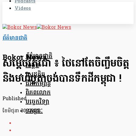
Podcasts
Videos
ព័ត៌មានជាតិ
ព័ត៌មានជាតិ
Bokor News
សម្តេចតេជោ ៖ ថៃនៅតែចិញ្ចឹមចិត្ត
សង្គម
សេដ្ឋកិច្ច
និងមហិច្ចតាចង់បានទឹកដីកម្ពុជា !
ជីវិតកម្សាន្ត
ពិភពលោក
Published
បច្ចេកវិទ្យា
ទស្សនៈ
ខែ​មិថុនា 30, 2025