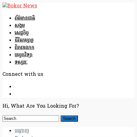
ព័ត៌មានជាតិ
សង្គម
សេដ្ឋកិច្ច
ជីវិតកម្សាន្ត
ពិភពលោក
បច្ចេកវិទ្យា
ទស្សនៈ
Connect with us
Hi, What Are You Looking For?
បណ្តាញ