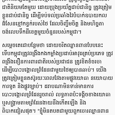
ជាតិនិយមតែមួយ ដោយប្រុងប្រយ័ត្នជាប់ជានិច្ច ត្រូវត្រៀម
ខ្លួនជាប់ជានិច្ច ដើម្បីទប់ទល់ប្រឆាំងវៃបំបាក់ឧបាយកល
ដ៏សែនខ្មៅកខ្វក់របស់ថៃ ដែលចិញ្ចឹមចិត្ត និងមហិច្ចតា
ចង់លេបទឹកដីខេត្តមួយចំនួនរបស់កម្ពុជា។
សម្តេចតេជោបន្ថែមថា ដោយចរិតឈ្លានពានបែបនេះ
ទើបកម្ពុជាត្រូវពង្រឹងកងកម្លាំងប្រដាប់អាវុធគ្រប់ប្រភេទ ត្រូវ
ពង្រឹងខឿនការពារជាតិរបស់ប្រជាជន ត្រូវខិតខំចរចា
ដើម្បីបោះបង្គោលព្រំដែនជាមួយថៃឲ្យបានឆាប់។ យើង
ត្រូវត្រៀមខ្លួនតស៊ូរយៈពេលវែងតាមផ្លូវយោធា នយោបាយ
ការទូត និងផ្លូវច្បាប់។ ដរាបណាមិនទាន់មានការ
បោះបង្គោលព្រំដែនរួចរាល់ លទ្ធភាពប៉ះទង្គិចខាងយោធា
ឬសង្គ្រាមតាមព្រំដែនងាយនឹងកើតឡើង និង
ពិបាកជៀសផុត។ “ខ្ញុំមិនតបតជាមួយពួកចោរឈ្លានពាន