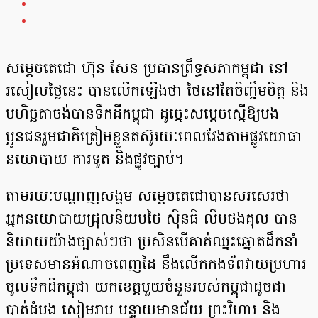
សម្តេចតេជោ ហ៊ុន សែន ប្រធានព្រឹទ្ធសភា​កម្ពុជា នៅ
រសៀលថ្ងៃនេះ បានលើកឡើងថា ថៃនៅ​តែចិញ្ចឹមចិត្ត និង​
មហិច្ឆតាចង់បានទឹកដីកម្ពុជា ដូច្នេះសម្តេចស្នើ​ឱ្យ​បង
ប្អូនជនរួមជាតិត្រៀមខ្លួនតស៊ូរយៈពេលវែងតាមផ្លូវយោធា
នយោបាយ ការទូត និងផ្លូវច្បាប់។
តាមរយៈ​បណ្តាញសង្គម សម្តេចតេជោបាន​សរសេរថា
អ្នកនយោបាយជ្រុលនិយមថៃ សុិនធិ លឹមថងគុល បាន
និយាយយ៉ាងច្បាស់ៗថា ប្រសិនបើគាត់ឈ្នះឆ្នោតដឹកនាំ
ប្រទេសមានអំណាចពេញដៃ នឹងលើកកងទ័ពវាយប្រហារ
ចូលទឹកដីកម្ពុជា យកខេត្តមួយចំនួនរបស់កម្ពុជាដូចជា
បាត់ដំបង សៀមរាប បន្ទាយមានជ័យ ព្រះវិហារ និង