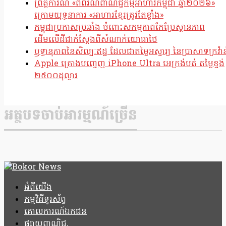
ព្រឹត្តិការណ៍ «ពិព័រណ៍ពាណិជ្ជកម្មអាហារកម្ពុជា ឆ្នាំ២០២៦»
ក្រោមយុទ្ធនាការ «អាហារខ្មែរត្រូវតែខ្លាំង»
កម្ពុជាប្រកាសប្រឆាំង ចំពោះសកម្មភាពកែប្រែស្ថានភាព
ដើមលើដីជាក់ស្តែងពីសំណាក់យោធាថៃ
ឫទ្ធានុភាពនៃសិល្បៈឥដ្ឋ ដែលជាតម្លៃអស្ចារ្យ នៃប្រាសាទក្រវ៉ាន
Apple គ្រោងបញ្ចេញ iPhone Ultra អេក្រង់បត់ តម្លៃខ្ទង់
២៥០០ដុល្លារ
អត្ថបទចាប់អារម្មណ៍ច្រើន
អំពីយើង
កម្មវិធីទូរស័ព្ទ
គោលការណ៍ឯកជន
ផ្សាយពាណិជ្ជ.