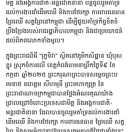
មិត្ត និងអង្គការជាតិ-អន្តរជាតិនានា បន្ដចូលរួមគាំទ្រ
ដល់ការងារដាំដើមឈើ និងការថែរក្សា ការពារធនធាន
ព្រៃឈើ សត្វព្រៃនៅកម្ពុជា ដើម្បីជួយគាំទ្រកិច្ចខិតខំ
ប្រឹងប្រែងរបស់រាជរដ្ឋាភិបាលកម្ពុជា និងជាប្រយោជន៍
ដល់ពិភពលោកទាំងមូល។
ក្នុងព្រះរាជពិធី “រុក្ខទិវា” ស្ថិតនៅភូមិកសិដ្ឋាន ឃុំបុស
ខ្នុរ ស្រុកចំការលើ ខេត្តកំពង់ចាមនាព្រឹកថ្ងៃទី៩ ខែ
កក្កដា ឆ្នាំ២០២៥ ព្រះករុណាព្រះបាទសម្តេចព្រះប
រមនាថ នរោត្តម សីហមុនី ព្រះមហាក្សត្រ នៃ
ព្រះរាជាណាចក្រកម្ពុជាបានថ្លែងអំណរគុណយ៉ាង
ជ្រាលជ្រៅចំពោះប្រទេសជាមិត្ត និងអង្គការជាតិ-
អន្តរជាតិនានា ដែលបានចូលរួមគាំទ្រដល់ការងារដាំ
ដើមឈើ និងការថែរក្សា ការពារធនធាន ព្រៃឈើ សត្វ
ព្រៃ និងសូមអំពាវនាវឱ្យបន្តសកម្មភាពដ៏ថ្លៃថ្លាទាំងនេះ