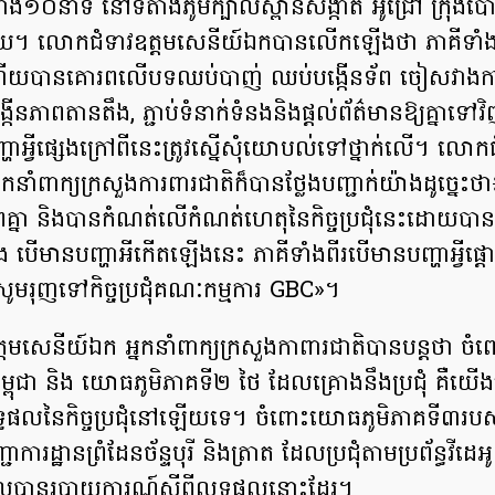
ង១០នាទី នៅទីតាំងភូមិក្បាលស្ពានសង្កាត់ អូជ្រៅ ក្រុងប៉
័យ។ លោកជំទាវឧត្តមសេនីយ៍ឯកបានលើកឡើងថា ភាគីទាំង
ហើយបានគោរពលើបទឈប់បាញ់ ឈប់បង្កើនទ័ព ចៀសវាងក
បង្កើនភាពតានតឹង, ភ្ជាប់ទំនាក់ទំនងនិងផ្តល់ព័ត៌មានឱ្យគ្នា
ាអ្វីផ្សេងក្រៅពីនេះត្រូវស្នើសុំយោបល់ទៅថ្នាក់លើ។ លោកជ
កនាំពាក្យក្រសួងការពារជាតិក៏បានថ្លែងបញ្ជាក់យ៉ាងដូច្នេះថា
គ្នា និងបានកំណត់លើកំណត់ហេតុនៃកិច្ចប្រជុំនេះដោយបា
 បើមានបញ្ហាអីកើតឡើងនេះ ភាគីទាំងពីរបើមានបញ្ហាអ្វីផ្តោតល
ូមរុញទៅកិច្ចប្រជុំគណៈកម្មការ GBC»។
តមសេនីយ៍ឯក អ្នកនាំពាក្យក្រសួងកាពារជាតិបានបន្ដថា 
កម្ពុជា និង យោធភូមិភាគទី២ ថៃ ដែលគ្រោងនឹងប្រជុំ គឺយើ
ផលនៃកិច្ចប្រជុំនៅឡើយទេ។ ចំពោះយោធភូមិភាគទី៣របស់ក
្ជាការដ្ឋានព្រំដែនច័ន្ទបុរី និងត្រាត ដែលប្រជុំតាមប្រព័ន្ធវ
ទួលបានរបាយការណ៍ស្ដីពីលទ្ធផលនោះដែរ។