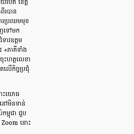
ោយប៉ែត ខេត្ត
ពីរបាន
ារប្រឈមមុខ
ទៅវិញទៅមក
ំទាវឧត្តម
៖ «ភាគីទាំង
នចុះហត្ថលេខា
ើកិច្ចប្រជុំ
ចំពោះយោធ
ងនៅមិនទាន់
ម្ពុជា ជួប
ីដេអូ Zoom នោះ