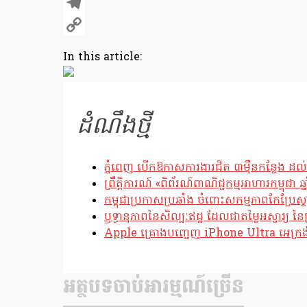
X
Telegram
Copy
In this article:
Link
ដំណឹងថ្មី
ភ្នំពេញ បើកឱកាសការងារជិត ៣ម៉ឺនកន្លែង ដល់
ព្រឹត្តិការណ៍ «ពិព័រណ៍ពាណិជ្ជកម្មអាហារកម្ពុជា 
កម្ពុជាប្រកាសប្រឆាំង ចំពោះសកម្មភាពកែប្រ
ឫទ្ធានុភាពនៃសិល្បៈឥដ្ឋ ដែលជាតម្លៃអស្ចារ្យ នៃប
Apple គ្រោងបញ្ចេញ iPhone Ultra អេក្រង់បត
អត្ថបទចាប់អារម្មណ៍ច្រើន