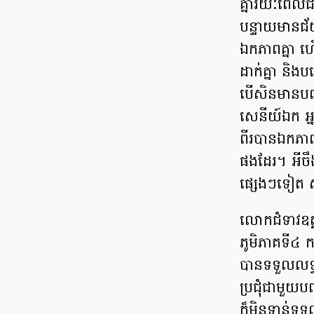
គ្នារយៈពេលជា
បន្ទាយមានជ
ឯកភាពគ្នា 
ដាក់គ្នា និង
បើសិនមានបញ្ហ
សេនីយ៍ឯក អ្ន
ពីរបានឯកភាព
ផងដែរ។ អីចឹង
ផ្សេងៗទៀត ស
លោកជំទាវឧត្
ភូមិភាគទី៤ 
បានទទួលលទ្ធ
ប្រជុំជាមួយបញ
ក៏មិនទាន់ទ