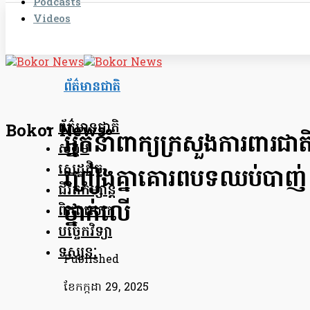
Podcasts
Videos
ព័ត៌មានជាតិ
ព័ត៌មានជាតិ
Bokor News
អ្នកនាំពាក្យក្រសួងការពារជ
សង្គម
សេដ្ឋកិច្ច
ព្រៀងគ្នាគោរពបទឈប់បាញ់
ជីវិតកម្សាន្ត
ថ្នាក់លើ
ពិភពលោក
បច្ចេកវិទ្យា
ទស្សនៈ
Published
ខែ​កក្កដា 29, 2025