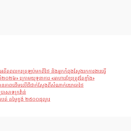
អតីតពលករត្រឡប់មកពីថៃ និងអ្នកកំពុងស្វែងរកការងារធ្វើ
ឆ្នាំ២០២៦» ក្រោមយុទ្ធនាការ «អាហារខ្មែរត្រូវតែខ្លាំង»
ែស្ថានភាពដើមលើដីជាក់ស្តែងពីសំណាក់យោធាថៃ
្រាសាទក្រវ៉ាន់
់ តម្លៃខ្ទង់ ២៥០០ដុល្លារ