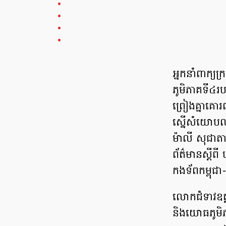
អ្នកនាំពាក្យ
ភូមិភាគទី៤​
ព្រៀងគ្នាគោ
ស្នើសំយោបល់
ម៉ាលី សុជាតា
ព័ត៌មានស្ដីពី
កងទ័ពកម្ពុជា
លោកជំទាវឧត្
និងយោធភូមិភ