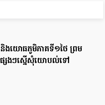
ជា និងយោធភូមិភាគទី១ថៃ ព្រម
ផ្សេងៗស្នើសុំយោបល់ទៅ