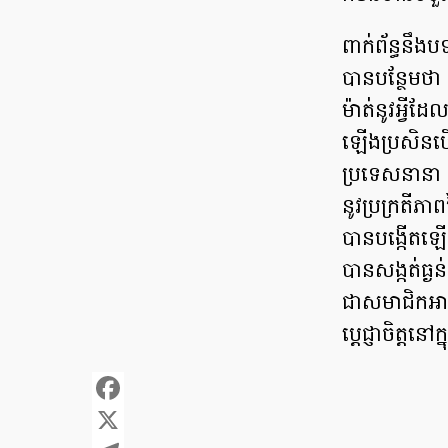
ពាក់ព័ន្ធនឹ
បានបន្ថែមថា
ម៉ាត់នូវអ្វី
ឡើងប្រសិនបើ
ប្រទេសនានា 
នូវប្រក្រតីភ
បានបង្កើតឡើ
បានសង្កត់ធ្
ជាសមាជិកអាស៊
ប្ដេជ្ញាចិត្ដ
Facebook