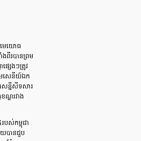
វាងមេយោធ
ំងពីរបានព្រម
្សេងៗត្រូវ
្តមសេនីយ៍ឯក
ុងសន្នីសីទសារ
្ខខណ្ឌរវាង
បស់កម្ពុជា
ដោយបានជួប