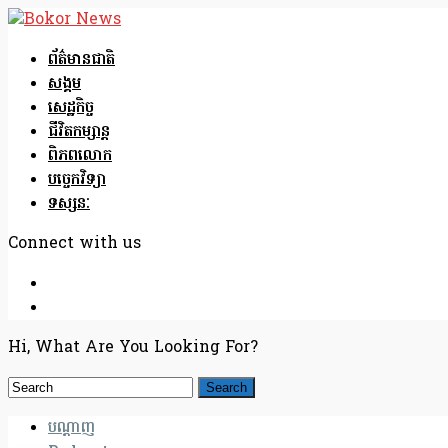
ព័ត៌មានជាតិ
សង្គម
សេដ្ឋកិច្ច
ជីវិតកម្សាន្ត
ពិភពលោក
បច្ចេកវិទ្យា
ទស្សនៈ
Connect with us
Hi, What Are You Looking For?
បណ្តាញ