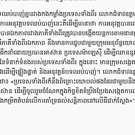
ងបទឈប់បាញ់គ្នារវាងកងកម្លាំងប្រទេសទាំងពីរ លោកជំទាវឧត
 ការអនុវត្ដបទឈប់បាញ់នេះគឺដើម្បីធានាថា ការអនុវត្ដបា
ដែលបានឯកភាពរវាងភាគីទាំងពីរត្រូវបានបង្កើតយន្ដការតាមដានត្
ភាគីទាំងពីរឯកភាព នឹងមានការជួបជាមួយក្រុមអនុព័ន្ធយ
ដឹកនាំដោយប្រធានអាស៊ាន ប្រទេសម៉ាឡេស៊ី ដើម្បីឈាននូ
ាពនៃទំនាក់ទំនងរបស់ប្រទេសទាំងពីរ ក្នុងនោះ មានក្រុមសង្កេត
ងដើម្បីផ្ទៀងផ្ទាត់ និងអនុវត្ដន៍បទឈប់បាញ់។ លោកជំទាវឧ
ងន់ថា៖ «ប្រទេសទាំងពីរក៏នឹងពិគ្រោះយោបល់ផងដែរជាមួយ
ាន ដើម្បីចូលរួមចំណែកក្នុងកិច្ចខិតខំប្រឹងប្រែងសង្កេតការណ
នៅក្នុងកម្រិតតំបន់លើការគាំទ្រដល់សន្ដិភាពនៅលើដីជាក់ស្ដែង»