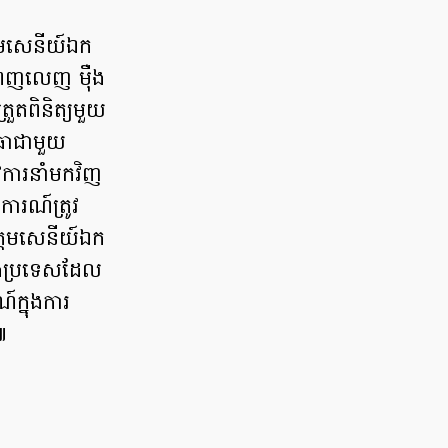
្តមសេនីយ៍ឯក
នពេញលេញ ម៉ឺង
រួតពិនិត្យមួយ
ោធាជាមួយ
វការនាំមកវិញ
ការណ៍ត្រូវ
ត្តមសេនីយ៍ឯក
នឹងប្រទេសដែល
៍ក្នុងការ
៕