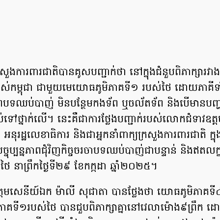
ក្រសួងការពារជាតិបានគូសបញ្ជាក់ថា នៅក្នុងជំនួបពិភាក្សារ
របស់កម្ពុជា ជាមួយមេយោធភូមិភាគទី១ របស់ថៃ ដោយភាគីទា
រពបទ​ឈប់បាញ់ មិនបន្ថែមកងទ័ព ឬចល័តទ័ព និងបើមានបញ្ហាផ
ទៅថ្នាក់លើ។ នេះគឺជាការថ្លែងបញ្ជាក់របស់លោកជំទាវឧត
 អនុរដ្ឋលេខាធិការ និងជាអ្នកនាំពាក្យក្រសួងការពារជាតិ ក្ន
 បច្ចុប្បន្នភាពជុំវិញកិច្ចចរចាបទឈប់បាញ់ជាបន្ទាន់ និងឥតលក
-ថៃ នាព្រឹកថ្ងៃទី២៩ ខែកក្កដា ឆ្នាំ២០២៥។
តមសេនីយ៍ឯក ម៉ាលី សុជាតា បានថ្លែងថា យោធភូមិភាគទី៤រ
ាគទី១របស់ថៃ បានជួបពិភាក្សាគ្នានៅវេលាម៉ោង៩ព្រឹក 