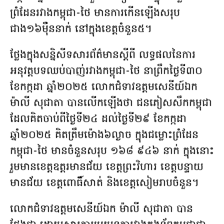
ព្រំដែនរវាងកម្ពុជា-ថៃ មានការកើនឡើងសរុប
ជាង១៦ម៉ឺននាក់ នៅក្នុងខេត្ដចំនួន៥។
ថ្លែងក្នុងសន្និសីទសារព័ត៌មានស្ដីពី លទ្ធផលនៃការ
អនុវត្ដបទឈប់បាញ់រវាងកម្ពុជា-ថៃ នាព្រឹកថ្ងៃទី៣០
ខែកក្កដា ឆ្នាំ២០២៥ លោកជំទាវឧត្តមសេនីយ៍ឯក
ម៉ាលី សុជាតា បានលើកឡើងថា ជនភៀសសឹកកម្ពុជា
ដែលគិតចាប់ពីថ្ងៃទី២៤ ដល់ថ្ងៃទី២៩ ខែកក្កដា
ឆ្នាំ២០២៥ គិតត្រឹមម៉ោង៦ល្ងាច ក្នុងជម្លោះព្រំដែន
កម្ពុជា-ថៃ មានចំនួនសរុប ១៦៨ ៩៤៦ នាក់ ក្នុងនោះ
រួមមានខេត្តឧត្តរមានជ័យ ខេត្តព្រះវិហារ ខេត្តបន្ទាយ
មានជ័យ ខេត្តពោធិ៍សាត់ និងខេត្តសៀមរាបចំនួន។
លោកជំទាវឧត្តមសេនីយ៍ឯក ម៉ាលី សុជាតា បាន