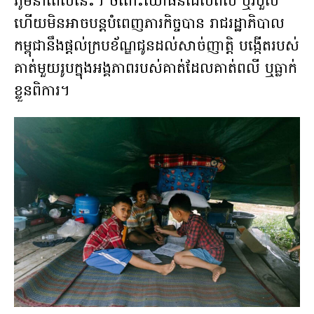
ភូមិនាពេលនេះ។ ចំពោះយោធិនដែលពលី ឬរបួស
ហើយមិនអាចបន្តបំពេញភារកិច្ចបាន រាជរដ្ឋាភិបាល
កម្ពុជានឹងផ្តល់ក្របខ័ណ្ឌជូនដល់សាច់ញាត្តិ បង្កើតរបស់
គាត់មួយរូបក្នុងអង្គភាពរបស់គាត់ដែលគាត់ពលី ឬធ្លាក់
ខ្លួនពិការ។