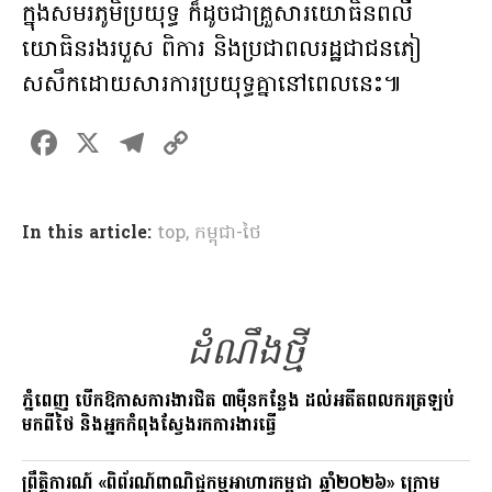
ក្នុងសមរភូមិប្រយុទ្ធ ក៏ដូចជាគ្រួសារយោធិនពលី
យោធិនរងរបួស ពិការ និងប្រជាពលរដ្ឋជាជនភៀ
សសឹកដោយសារការប្រយុទ្ធគ្នានៅពេលនេះ៕
F
X
T
C
a
el
o
ce
e
p
In this article:
top
,
កម្ពុជា-ថៃ
b
gr
y
o
a
Li
o
m
n
k
ដំណឹងថ្មី
k
ភ្នំពេញ បើកឱកាសការងារជិត ៣ម៉ឺនកន្លែង ដល់អតីតពលករត្រឡប់
មកពីថៃ និងអ្នកកំពុងស្វែងរកការងារធ្វើ
ព្រឹត្តិការណ៍ «ពិព័រណ៍ពាណិជ្ជកម្មអាហារកម្ពុជា ឆ្នាំ២០២៦» ក្រោម