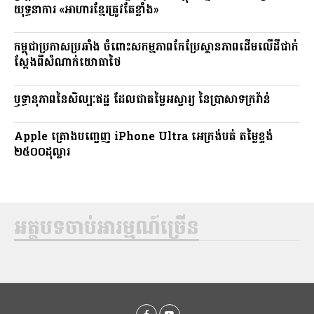
យុទ្ធនាការ «អាហារខ្មែរត្រូវតែខ្លាំង»
កម្ពុជាប្រកាសប្រឆាំង ចំពោះសកម្មភាពកែប្រែស្ថានភាពដើមលើដីជាក់
ស្តែងពីសំណាក់យោធាថៃ
ឫទ្ធានុភាពនៃសិល្បៈឥដ្ឋ ដែលជាតម្លៃអស្ចារ្យ នៃប្រាសាទក្រវ៉ាន់
Apple គ្រោងបញ្ចេញ iPhone Ultra អេក្រង់បត់ តម្លៃខ្ទង់
២៥០០ដុល្លារ
អត្ថបទចាប់អារម្មណ៍ច្រើន