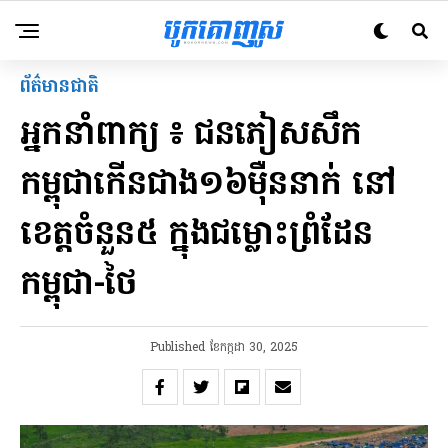
ព័ត៌មានជាតិ
អ្នកនាំពាក្យ ៖ ជនភៀសសឹក
កម្ពុជាកើនជាង១៦ម៉ឺននាក់ នៅ
ខេត្តចំនួន៥ ក្នុងជម្លោះព្រំដែន
កម្ពុជា-ថៃ
Published
ខែ​កក្កដា 30, 2025