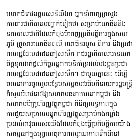
–
លោកជំទាវឧត្តមសេនីយ៍ឯក អ្នកនាំពាក្យក្រសួង
ការពារជាតិបានបញ្ជាក់ទៀតថា សម្រាប់យោធិននិង
នគរបាលជាតិដែលកំពុងបំពេញប្រតិបត្តិការក្នុងសមរ
ភូមិ គ្រួសារយោធិនពលី យោធិនរបួស ពិការ និងប្រជា
ពលរដ្ឋដែលជាជនភៀសសឹក រាជរដ្ឋាភិបាលបានយក
ចិត្តទុកដាក់ផ្ដល់កិច្ចអន្តរាគមន៍គាំទ្រដល់បងប្អូនប្រជា
ពលរដ្ឋដែលជាជនភៀសសឹក។ ជាមួយគ្នានេះ ដើម្បី
ចលនាការចូលរួមបន្ថែមសម្តេចបវរធិបតីនាយករដ្ឋមន្រ្ដី
ក៏សូមអំពាវនាវឱ្យសមាគមធនាគារនៅកម្ពុជា និង
សមាគមមីក្រូហិរញ្ញវត្ថុកម្ពុជា ពិនិត្យលទ្ធភាពក្នុង
ការជួយសម្រាលបន្ទុកហិរញ្ញវត្ថុសម្រាប់កងកម្លាំង
ប្រដាប់អាវុធរបស់យើងដែលកំពុងធ្វើប្រតិបត្តិការយ៉ាង
សកម្មនៅក្នុងបុព្វហេតុការពារបូរណភាពទឹកដីនៅ