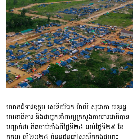
លោកជំទាវឧត្តម សេនីយ៍ឯក ម៉ាលី សុជាតា អនុរដ្ឋ
លេខាធិការ និងជាអ្នកនាំពាក្យក្រសួងការពារជាតិបាន
បញ្ជាក់ថា គិតចាប់តាំងពីថ្ងៃទី២៤ ដល់ថ្ងៃទី២៩ ខែ
កក្កដា ឆ្នាំ២០២៥ ចំនួនជនភៀសសឹកក្នុងជម្លោះ