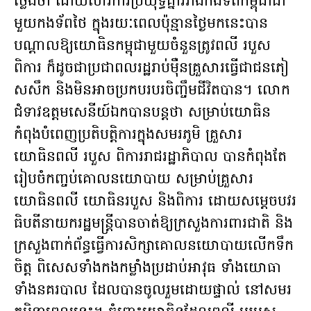
ថ្លែងថា ដោយសារការប្រយុទ្ធគ្នារវាងកងទ័ពកម្ពុជាជា
មួយកងទ័ពថៃ ក្នុងរយៈពេលប៉ុន្មានថ្ងៃមកនេះបាន
បណ្តាលឱ្យយោធិនកម្ពុជាមួយចំនួនត្រូវពលី របួស
ពិការ ក៏ដូចជាប្រជាពលរដ្ឋរាប់ម៉ឺនគ្រួសារធ្វើជាជនភៀ
សសឹក និងមិនអាចប្រកបរបរចិញ្ចឹមជីវិតបាន។ លោក
ជំទាវឧត្តមសេនីយ៍ឯកបានបន្ដថា សម្រាប់យោធិន
កំពុងបំពេញប្រតិបត្តិការក្នុងសមរភូមិ គ្រួសារ
យោធិនពលី របួស ពិការរាជរដ្ឋាភិបាល បានកំពុងតែ
រៀបចំកញ្ចប់គោលនយោបាយ សម្រាប់គ្រួសារ
យោធិនពលី យោធិនរបួស និងពិការ ដោយសម្តេចបវរ
ធិបតីនាយករដ្ឋមន្រ្ដីបានចាត់ឱ្យក្រសួងការពារជាតិ និង
ក្រសួងពាក់ព័ន្ធធ្វើការសិក្សាគោលនយោបាយលើកទឹក
ចិត្ត ពិសេសទាំងកងកម្លាំងប្រដាប់អាវុធ ទាំងយោធា
ទាំងនគរបាល ដែលបានចូលរួមដោយផ្ទាល់ នៅសមរ