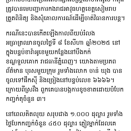
ប្រកាន់ថាបានប្រើអំពើហិង្សាលើស្ត្រីនៅខារ៉ាអូខេ កំពុង
ត្រូវបានមេបញ្ជាការកងរាជអាវុធហត្ថខេត្តសៀមរាប
ត្រួតពិនិត្យ និងសុំគោលការណ៍ដើម្បីចាត់វិធានការបន្ត។
ករណីនេះបានកើតឡើងកាលពីយប់រំលង
អធ្រាត្រឈានចូលថ្ងៃទី ៨ ខែសីហា ឆ្នាំ២០២៥ នៅ
ក្នុងបន្ទប់ខារ៉ាអូខេមួយកន្លែងនៅបឹងកក់
ខណ្ឌទួលគោក រាជធានីភ្នំពេញ។ យោងតាមប្រភព
ព័ត៌មាន បុរសមួយក្រុម រួមទាំងលោក ចាន់ ឃុង បាន
ចូលទៅផឹកស៊ី និងច្រៀងនៅបន្ទប់លេខ ៦៦៦៦។
ក្រោយពីស្រវឹង ពួកគេបានបង្កការខូចខាតដោយបំបែក
កញ្ចក់តុចំនួន ៣។
នៅពេលគិតលុយ សរុបជាង ១.០០០ ដុល្លារ រួមទាំង
ថ្លៃបែកកញ្ចក់ចំនួន ៤៥០ ដុល្លារ ភ្ញៀវម្នាក់ដែលគេ