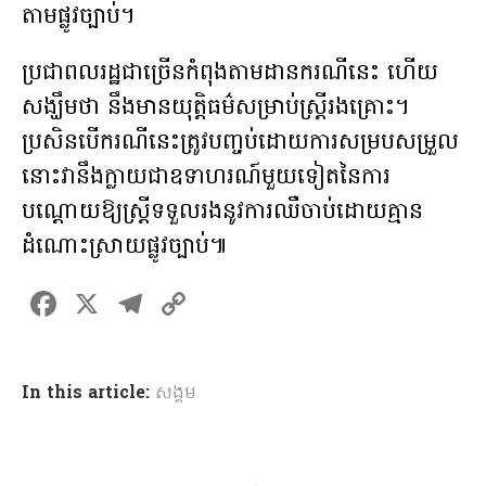
តាមផ្លូវច្បាប់។
ប្រជាពលរដ្ឋជាច្រើនកំពុងតាមដានករណីនេះ ហើយ
សង្ឃឹមថា នឹងមានយុត្តិធម៌សម្រាប់ស្ត្រីរងគ្រោះ។
ប្រសិនបើករណីនេះត្រូវបញ្ចប់ដោយការសម្របសម្រួល
នោះវានឹងក្លាយជាឧទាហរណ៍មួយទៀតនៃការ
បណ្តោយឱ្យស្ត្រីទទួលរងនូវការឈឺចាប់ដោយគ្មាន
ដំណោះស្រាយផ្លូវច្បាប់៕
F
X
T
C
a
el
o
ce
e
p
In this article:
សង្គម
b
gr
y
o
a
Li
o
m
n