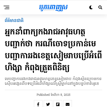
ព័ត៌មានជាតិ
អ្នកនាំពាក្យកងរាជអាវុធហត្ថ
បញ្ជាក់ថា ករណីចោទប្រកាន់មេ
បញ្ជាការរងខេត្តសៀមរាបប្រើអំពើ
ហិង្សា កំពុងត្រួតពិនិត្យ
មេបញ្ជាការរងកងរាជអាវុធហត្ថខេត្តសៀមរាប កំពុងស្ថិតក្រោមការ
ស៊ើបអង្កេតពីបទប្រើអំពើហិង្សាលើស្ត្រីម្នាក់នៅក្នុងបន្ទប់ខារ៉ាអូខេ
Published
ខែ​សីហា 8, 2025