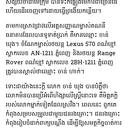
សង្ស័យថាជាមេក្រុម បានទះកំផ្លៀងមេការជាច្រើនដៃ
ហើយដើរចេញទៅដោយធ្វើព្រងើយកន្តើយ។
តាមការស្រាវជ្រាវលើអត្តសញ្ញាណម្ចាស់គណនី
ធនាគារដែលបានទូទាត់ប្រាក់ គឺមានឈ្មោះ ចាន់
ឃុង។ ចំណែកម្ចាស់រថយន្ត Lexus 570 ពណ៌ខ្មៅ
ស្លាកលេខ AN-1211 ភ្នំពេញ និងរថយន្ត Range
Rover ពណ៌ខ្មៅ ស្លាកលេខ 2BH-1211 ភ្នំពេញ
ត្រូវបានស្គាល់ថាឈ្មោះ ចាន់ ហាក់។
ទោះជាយ៉ាងនេះក្តី លោក ចាន់ ឃុង បានបំភ្លឺថា
លោកមិនបានប្រើអំពើហិង្សាលើស្ត្រីនោះទេ គឺមិត្តភក្តិ
របស់លោកម្នាក់ទៀតដែលស្រវឹង។ ពេលនេះ ពួកគេ
កំពុងសម្របសម្រួលជាមួយជនរងគ្រោះ។ ជនរងគ្រោះ
កំពុងរៀបចំដាក់ពាក្យបណ្តឹង ដើម្បីឱ្យសមត្ថកិច្ចចាត់ការ