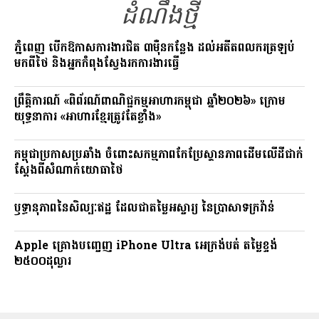
k
ដំណឹងថ្មី
k
ភ្នំពេញ បើកឱកាសការងារជិត ៣ម៉ឺនកន្លែង ដល់អតីតពលករត្រឡប់
មកពីថៃ និងអ្នកកំពុងស្វែងរកការងារធ្វើ
ព្រឹត្តិការណ៍ «ពិព័រណ៍ពាណិជ្ជកម្មអាហារកម្ពុជា ឆ្នាំ២០២៦» ក្រោម
យុទ្ធនាការ «អាហារខ្មែរត្រូវតែខ្លាំង»
កម្ពុជាប្រកាសប្រឆាំង ចំពោះសកម្មភាពកែប្រែស្ថានភាពដើមលើដីជាក់
ស្តែងពីសំណាក់យោធាថៃ
ឫទ្ធានុភាពនៃសិល្បៈឥដ្ឋ ដែលជាតម្លៃអស្ចារ្យ នៃប្រាសាទក្រវ៉ាន់
Apple គ្រោងបញ្ចេញ iPhone Ultra អេក្រង់បត់ តម្លៃខ្ទង់
២៥០០ដុល្លារ