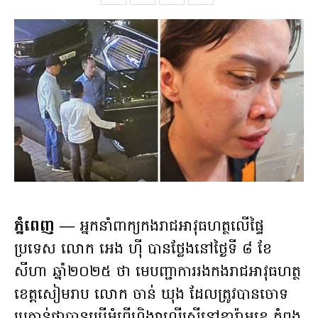
ភ្នំពេញ
— អ្នកនាំពាក្យកងរាជអាវុធហត្ថលើផ្ទៃ
ប្រទេស លោក អេង ហ៊ី បានថ្លែងនៅថ្ងៃទី ៨ ខែ
សីហា ឆ្នាំ២០២៥ ថា មេបញ្ជាការរងកងរាជអាវុធហត្ថ
ខេត្តសៀមរាប លោក ចាន់ ឃុង ដែលត្រូវបានចោទ