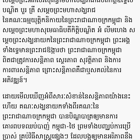
សម្តេចព្រះអភិសិរីសុគន្ធាមហាសង្ឃរាជាធិបតីកិត្តិឧទ្ទេស
បណ្ឌិត បួរ គ្រី សម្តេចព្រះមហាសង្ឃរាជ
នៃគណៈធម្មយុត្តិកនិកាយនៃព្រះរាជាណាចក្រកម្ពុជា និង
សម្តេចព្រះមហាសុមេធាធិបតីកិត្តិបណ្ឌិត អំ លីមហេង ស
ម្តេចព្រះសង្ឃនាយកនៃព្រះរាជាណាចក្រកម្ពុជា ព្រះអង្គ
ទាំងទ្វេមានព្រះរាជឱង្ការថា ព្រះរាជាណាចក្រកម្ពុជា
ពិតជាត្រូវការសន្តិភាព ស្ថេរភាព សុវត្ថិភាព និងការ
ការពារសន្តិភាព ព្រោះសន្តិភាពគឺជាឬសគល់នៃការ
អភិវឌ្ឍន៍។
ដោយមើលឃើញអំពីសារៈសំខាន់នៃសន្តិភាពយ៉ាងនេះ
ហើយ គណៈសង្ឃនាយកទាំងពីរគណៈនៃ
ព្រះរាជាណាចក្រកម្ពុជា បានបិណ្ឌបាត្រឲ្យមានការ
គោរពបទឈប់បាញ់ កម្ពុជា-ថៃ ព្រមទាំងបញ្ឈប់ការប្រើ
ប្រាស់ គ្រប់វិធីសាស្ត្រផ្សេងៗ ដែលបង្កឲ្យមានអរិភាពនឹង