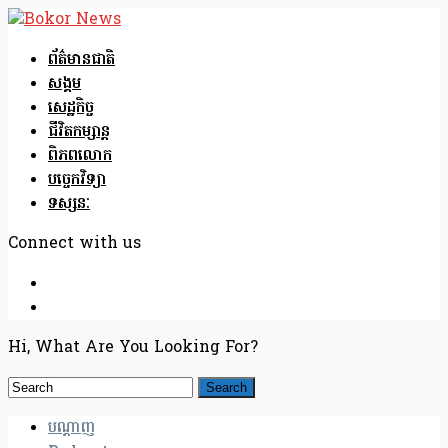
ព័ត៌មានជាតិ
សង្គម
សេដ្ឋកិច្ច
ជីវិតកម្សាន្ត
ពិភពលោក
បច្ចេកវិទ្យា
ទស្សនៈ
Connect with us
Hi, What Are You Looking For?
បណ្តាញ