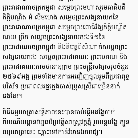
ព្រះរាជាណាចក្រកម្ពុជា សម្តេចព្រះមហាសុមេធាធិបតី
កិត្តិបណ្ឌិត អំ លីមហេង សម្តេចព្រះសង្ឃនាយកនៃ
ព្រះរាជាណាចក្រកម្ពុជា សម្តេចព្រះពោធិវ័ង្សកិត្តិបណ្ឌិត
ណយ ច្រឹក សម្តេចព្រះសង្ឃនាយករងទី១នៃ
ព្រះរាជាណាចក្រកម្ពុជា និងនិមន្តពីសំណាក់សម្តេចព្រះ
សង្ឃនាយករង សម្តេចព្រះរាជាគណៈ ព្រះមេគណ និង
ព្រះរាជាគណៈតាមឋានានុក្រម ព្រះមន្ត្រីសង្ឃសរុបចំនួន
២៥៦៩អង្គ ព្រមទាំងមានការអញ្ជើញចូលរួមពីប្រជាពុទ្ធ
បរិស័ទ ប្រជាពលរដ្ឋក្មេងចាស់ប្រុសស្រីជាច្រើននាក់
ផងដែរ។
ពិធីធម្មយាត្រាសន្តិភាពនេះបានចាប់ផ្តើមដង្ហែចាប់
ពីរមណីយដ្ឋានវប្បធម៌ប្រវត្តិសាស្ត្រវត្តភ្នំ រួចបន្តដង្ហែ ក្បួន
ធម្មយាត្រានេះ ឆ្ពោះទៅកាន់វិមានឯករាជ្យ។