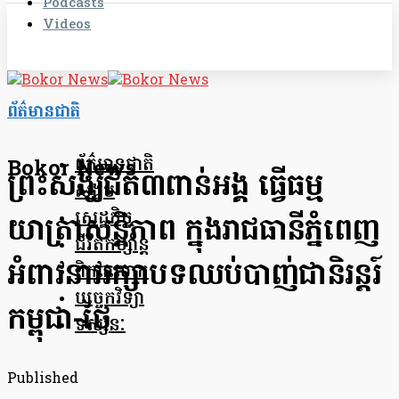
Podcasts
Videos
ព័ត៌មានជាតិ
ព័ត៌មានជាតិ
Bokor News
ព្រះសង្ឃជិត៣ពាន់អង្គ ធ្វើធម្ម
សង្គម
សេដ្ឋកិច្ច
យាត្រាសន្តិភាព ក្នុងរាជធានីភ្នំពេញ
ជីវិតកម្សាន្ត
អំពាវនាវរក្សាបទឈប់បាញ់ជានិរន្តរ៍
ពិភពលោក
បច្ចេកវិទ្យា
កម្ពុជា-ថៃ
ទស្សនៈ
Published