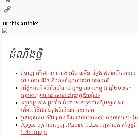
Telegram
Copy
In this article:
Link
ដំណឹងថ្មី
ភ្នំពេញ បើកឱកាសការងារជិត ៣ម៉ឺនកន្លែង ដល់អតីតពលករ
ត្រឡប់មកពីថៃ និងអ្នកកំពុងស្វែងរកការងារធ្វើ
ព្រឹត្តិការណ៍ «ពិព័រណ៍ពាណិជ្ជកម្មអាហារកម្ពុជា ឆ្នាំ២០២៦»
ក្រោមយុទ្ធនាការ «អាហារខ្មែរត្រូវតែខ្លាំង»
កម្ពុជាប្រកាសប្រឆាំង ចំពោះសកម្មភាពកែប្រែស្ថានភាព
ដើមលើដីជាក់ស្តែងពីសំណាក់យោធាថៃ
ឫទ្ធានុភាពនៃសិល្បៈឥដ្ឋ ដែលជាតម្លៃអស្ចារ្យ នៃប្រាសាទក្រវ៉ាន
Apple គ្រោងបញ្ចេញ iPhone Ultra អេក្រង់បត់ តម្លៃខ្ទង់
២៥០០ដុល្លារ