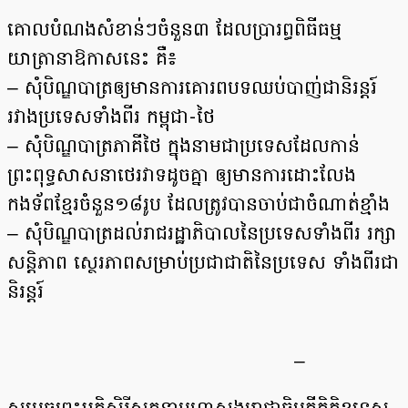
គោលបំណងសំខាន់ៗចំនួន៣ ដែលប្រារព្ធពិធីធម្ម
យាត្រានាឱកាសនេះ គឺ៖
– សុំបិណ្ឌបាត្រឲ្យមានការគោរពបទឈប់បាញ់ជានិរន្តរ៍
រវាងប្រទេសទាំងពីរ កម្ពុជា-ថៃ
– សុំបិណ្ឌបាត្រភាគីថៃ ក្នុងនាមជាប្រទេសដែលកាន់
ព្រះពុទ្ធសាសនាថេរវាទដូចគ្នា ឲ្យមានការដោះលែង
កងទ័ពខ្មែរចំនួន១៨រូប ដែលត្រូវបានចាប់ជាចំណាត់ខ្មាំង
– សុំបិណ្ឌបាត្រដល់រាជរដ្ឋាភិបាលនៃប្រទេសទាំងពីរ រក្សា
សន្តិភាព ស្ថេរភាពសម្រាប់ប្រជាជាតិនៃប្រទេស ទាំងពីរជា
និរន្តរ៍
–