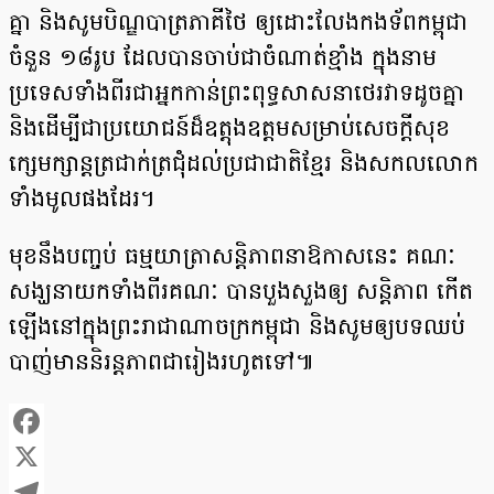
គ្នា និងសូមបិណ្ឌបាត្រភាគីថៃ ឲ្យដោះលែងកងទ័ពកម្ពុជា
ចំនួន ១៨រូប ដែលបានចាប់ជាចំណាត់ខ្មាំង ក្នុងនាម
ប្រទេសទាំងពីរជាអ្នកកាន់ព្រះពុទ្ធសាសនាថេរវាទដូចគ្នា
និងដើម្បីជាប្រយោជន៍ដ៏ឧត្តុងឧត្តមសម្រាប់សេចក្តីសុខ
ក្សេមក្សាន្តត្រជាក់ត្រជុំដល់ប្រជាជាតិខ្មែរ និងសកលលោក
ទាំងមូលផងដែរ។
មុខនឹងបញ្ចប់ ធម្មយាត្រាសន្តិភាពនាឱកាសនេះ គណៈ
សង្ឃនាយកទាំងពីរគណៈ បានបួងសួងឲ្យ សន្តិភាព កើត
ឡើងនៅក្នុងព្រះរាជាណាចក្រកម្ពុជា និងសូមឲ្យបទឈប់
បាញ់មាននិរន្តភាពជារៀងរហូតទៅ៕
Facebook
X