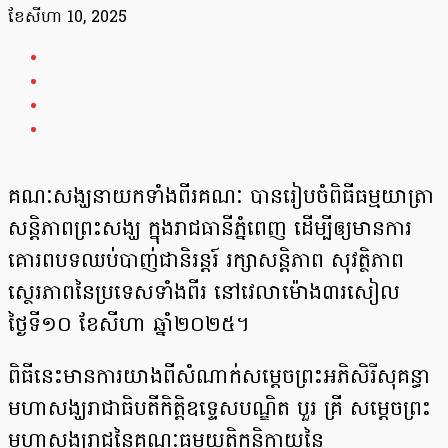
ខែ​សីហា 10, 2025
គណៈសង្ឃនាយកទាំងពីរគណៈ បានរៀបចំពិធីធម្មយាត្រា
សន្តិភាពព្រះសង្ឃ ក្នុងរាជធានីភ្នំពេញ ដើម្បីឲ្យមានការ
គោរពបទឈប់បាញ់ជានិរន្តរ៍ រក្សាសន្តិភាព សុវត្ថិភាព
ស្ថេរភាពនៃប្រទេសទាំងពីរ នៅវេលាម៉ោង៣រសៀល
ថ្ងៃទី១០ ខែសីហា ឆ្នាំ២០២៥។
ពិធីនេះមានការយាងពីសំណាក់សម្តេចព្រះអភិសិរីសុគន្ធា
មហាសង្ឃរាជាធិបតីកិត្តិឧទ្ទេសបណ្ឌិត បួរ គ្រី សម្តេចព្រះ
មហាសង្ឃរាជនៃគណៈធម្មយុត្តិកនិកាយនៃ