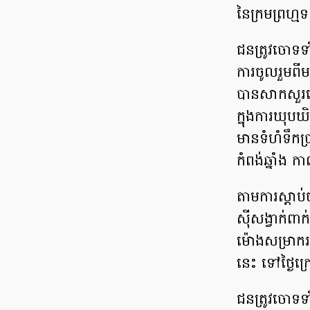
នៃ​ក្រមព្រហ្មទ
ជន​ត្រូវ​ចោទ​ទា
ការ​ចូលរួម​ពី
បាន​សាកសួរ​ដេ
ក្នុង​ការ​ឃុបឃិ
មាន​ទំ​ហំទឹកប្រ
កំពង់ឆ្នាំង ក
តាម​ការ​ស្តាប់
ស៊ី​សង្វាក់​ព
ម៉ោង​​សម្រាក
នេះ​ ទៅ​ថ្ងៃ
ជន​ត្រូវ​ចោទ​