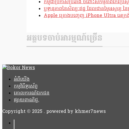
កម្ពុជាប្រកាសប្រឆាំង ចំពោះសកម្មភាពកែប្រ
ឫទ្ធានុភាពនៃសិល្បៈឥដ្ឋ ដែលជាតម្លៃអស្ចារ្យ នៃប
Apple គ្រោងបញ្ចេញ iPhone Ultra អេក្រង់បត
អត្ថបទចាប់អារម្មណ៍ច្រើន
អំពីយើង
កម្មវិធីទូរស័ព្ទ
គោលការណ៍ឯកជន
ផ្សាយពាណិជ្ជ.
Copyright © 2025 . powered by khmer7news