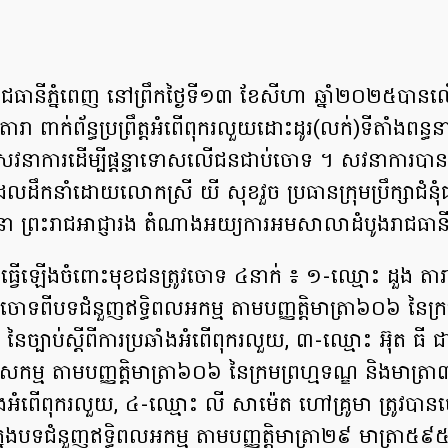
ជធានី​ភ្នំពេញ នៅព្រឹក​ថ្ងៃ​ទី​១៣ ខែសីហា ឆ្នាំ​២០២៥បា
រា ពាក់​ព័ន្ធ​ប្រព្រឹត្ត​អំពើ​ពុក​រលួយ​ដោះ​ដូរ​(​លក់​)​ទីតាំង​ពន្ធ​នា​
​សវនាការ​ដើម្បី​ផ្តន្ទាទោស​លើ​ជន​ជាប់​ចោទ​ ។ សវនាការ​បាន​
ឹកនាំ​ដោយលោកស្រី យី សុខ​វួ​ច ប្រធាន​ក្រុមប្រឹក្សា​ជំនុំជម
 ព្រះរាជអាជ្ញា​រង តំណាង​អយ្យការ​អម​សាលាដំបូង​រាជធានី​
្វើ​ឡើង​ចំពោះ​មុខ​ជន​ត្រូវ​ចោទ​ ៤នាក់ ៖ ១-​ឈ្មោះ ដួង តា
់ចោទ​ពី​បទ​ជំនួញ​ឥទ្ធិពល​អកម្ម តាម​បញ្ញត្តិមាត្រា៦០៦ នៃ​ក្
 នៃ​ច្បាប់​ស្តី​ពី​ការ​ប្រឆាំង​អំពើ​ពុក​រលួយ​, ៣-​ឈ្មោះ អ៊ុត ធី
សកម្ម តាម​បញ្ញត្តិ​មាត្រា​៦០៦ ​នៃ​ក្រមព្រហ្មទណ្ឌ និង​មាត្រា​៣
រឆាំង​អំពើ​ពុក​រលួយ​, ៤-ឈ្មោះ លី សា​ម៉េ​ត ហៅ​គ្រូ​មា ត្រូវ​បាន​
នុង​បទ​ជំនួញ​ឥទ្ធិពល​អកម្ម តាម​បញ្ញត្តិ​មាត្រា២៩ មាត្រា