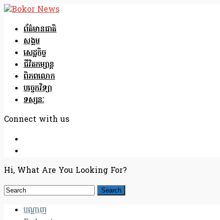
ព័ត៌មានជាតិ
សង្គម
សេដ្ឋកិច្ច
ជីវិតកម្សាន្ត
ពិភពលោក
បច្ចេកវិទ្យា
ទស្សនៈ
Connect with us
Hi, What Are You Looking For?
បណ្តាញ