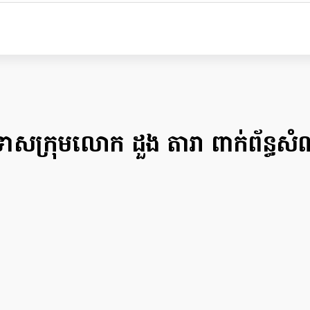
ក្រុមលោក ដួង តារា ពាក់​ព័ន្ធ​សំណុំ