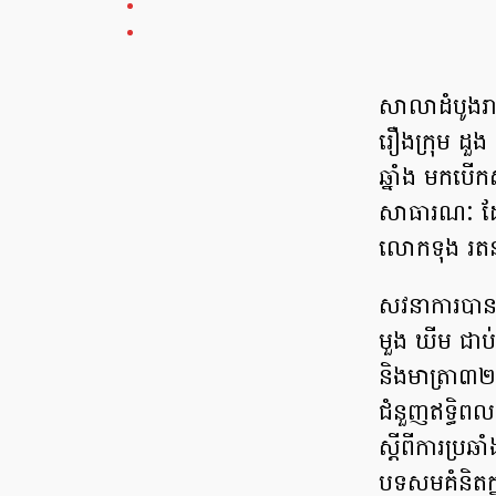
សាលាដំបូង​រា
រឿង​ក្រុម ដួង តា
ឆ្នាំង មក​បើក
សាធារណៈ ដែល​ដ
លោក​ទុង រតនា
សវនាការ​បាន​ធ
មួ​ង ឃី​ម ជាប
និង​មាត្រា​៣២​
ជំនួញ​ឥទ្ធិពល​
ស្តី​ពី​ការ​ប្
បទ​សមគំនិត​ក្