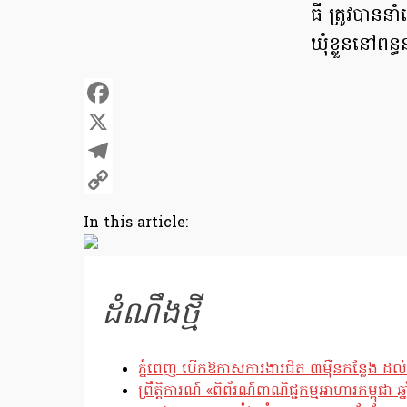
ធី ត្រូវ​បាន​ន
ឃុំខ្លួន​នៅ​ពន
Facebook
X
Telegram
Copy
In this article:
Link
ដំណឹងថ្មី
ភ្នំពេញ បើកឱកាសការងារជិត ៣ម៉ឺនកន្លែង ដល់
ព្រឹត្តិការណ៍ «ពិព័រណ៍ពាណិជ្ជកម្មអាហារកម្ពុជា 