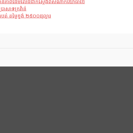
ែស្ថានភាពដើមលើដីជាក់ស្តែងពីសំណាក់យោធាថៃ
្រាសាទក្រវ៉ាន់
់ តម្លៃខ្ទង់ ២៥០០ដុល្លារ