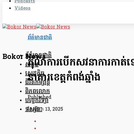
Podcasts
Videos
ព័ត៌មានជាតិ
ព័ត៌មានជាតិ
Bokor News
តុលាការបើក​សវនាការ​កាត់ទោស​
សង្គម
សេដ្ឋកិច្ច
នា​គារ​​ខេត្តកំពង់ឆ្នាំង​
ជីវិតកម្សាន្ត
ពិភពលោក
Published
បច្ចេកវិទ្យា
ទស្សនៈ
ខែ​សីហា 13, 2025