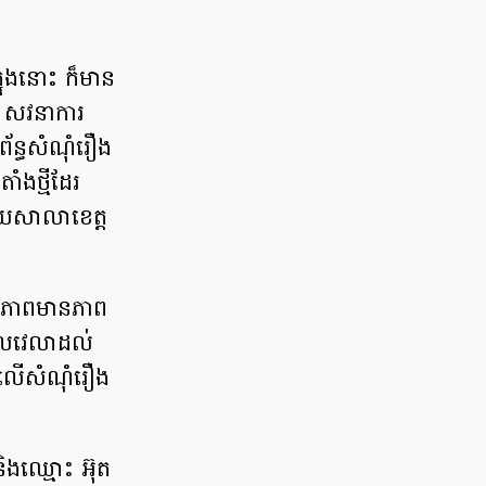
្នុង​នោះ​ ក៏​មាន
រ។ សវនាការ​
ន្ធ​សំណុំរឿង​
ាំង​ថ្មីដែរ ​
ាមួយ​សាលាខេត្ត​
ារភាព​មាន​ភាព​
េល​វេលា​ដល់​
​លើ​សំណុំរឿង​
និង​ឈ្មោះ អ៊ុត