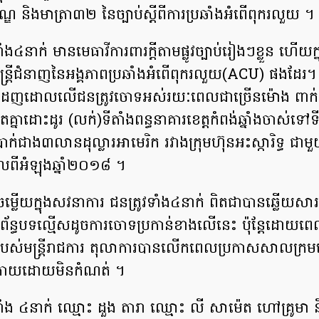
ណ្ឌ និង​មាត្រា៣២ នៃ​ច្បាប់​ស្តី​ពី​ការ​ប្រឆាំង​អំពើ​ពុក​រលួយ​ ។
ំង​៤​នាក់ មាន​មេធាវី​ការពារ​ក្តី​តាម​ផ្លូវច្បាប់​រៀង​ៗ​ខ្លួន ហើយ​ក
​មន្ត្រី​ជំនាញ​នៃ​អង្គភាព​ប្រឆាំង​អំពើ​ពុករ​លួយ(ACU) ផង​ដែ
ញដោ​ល​លើ​ជន​ត្រូវ​ចោទ​អស់​រយៈ​ពេល​ជា​ច្រើន​ម៉ោង ពាក់​ព័
ត​គ្នា​ដោះ​ដូរ (​លក់​)​ទីតាំង​ពន្ធនាគារ​ខេត្តកំពង់ឆ្នាំង​ចាស់ទៅ​ទីត
ាក់​ជាង​៣​លាន​ដុល្លារ​អា​មេ​រិ​ក រវាង​ក្រុមហ៊ុន​អះ​ស្កា​រិ​ទ្ធ ជ
ាលពី​អំឡុង​ឆ្នាំ​២០១៨ ។
​ចម្លើយ​ក្នុង​សវនាការ​ ជន​ត្រូវ​ទាំង​៤​នាក់ ពិតជា​បាន​ឆ្លើយ​ស
ាក់​ព័ន្ធ​បទល្មើស​ដូច​ការ​ចោទប្រកាន់​ខាងលើ​នេះ ប៉ុន្តែ​ដោយព
​របស់​មន្ត្រីរាជការ តុលាការ​បាន​លើក​ពេល​ប្រកាស​សាលក្រម
ក្រោយ​ដោយ​មិន​កំណត់ ​។
ទាំង​ ៤​នាក់ ឈ្មោះ ដួង តារា ឈ្មោះ លី សា​ម៉េ​ត ហៅ​គ្រូ​មា 