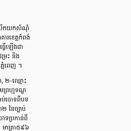
នលើកយក​សំណុំ
គារ​ខេត្ត​កំពង់​
ធ្វើ​ឡើងជា​
្រះ ​និង​
ភ្នំពេញ ​។
រា, ២-​ឈ្មោះ
រមព្រហ្មទណ្ឌ
 ជាប់ចោទ​ពី​បទ
២​ នៃ​ច្បាប់​
ចោទប្រកាន់​ពី​
៥៩៥ មាត្រា៥៩៦