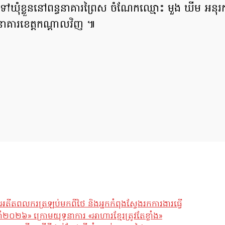
ាំ​ទៅ​ឃុំខ្លួន​នៅ​ពន្ធនាគារ​ព្រៃ​ស ចំណែក​ឈ្មោះ មួ​ង ឃី​ម អនុរក្
្ធនាគារ​ខេត្តកណ្តាល​វិញ​ ៕
អតីតពលករត្រឡប់មកពីថៃ និងអ្នកកំពុងស្វែងរកការងារធ្វើ
ឆ្នាំ២០២៦» ក្រោមយុទ្ធនាការ «អាហារខ្មែរត្រូវតែខ្លាំង»