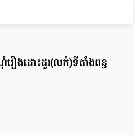
រឿង​ដោះដូរ(លក់)ទីតាំង​ពន្ធ​